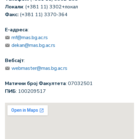
Локали
: (+381 11) 3302+локал
Факс:
(+381 11) 3370-364
Е-адреса
:
mf@mas.bg.ac.rs
dekan@mas.bg.ac.rs
Вебсајт
:
webmaster@mas.bg.ac.rs
Матични број Факултета
: 07032501
ПИБ
: 100209517