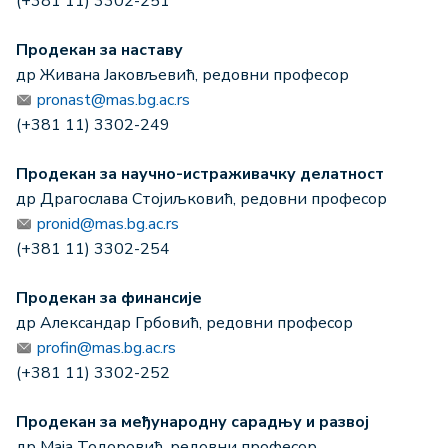
(+381 11) 3302-251
Продекан за наставу
др Живана Јаковљевић, редовни професор
pronast@mas.bg.ac.rs
(+381 11) 3302-249
Продекан за научно-истраживачку делатност
др Драгослава Стојиљковић, редовни професор
pronid@mas.bg.ac.rs
(+381 11) 3302-254
Продекан за финансије
др Александар Грбовић, редовни професор
profin@mas.bg.ac.rs
(+381 11) 3302-252
Продекан за међународну сарадњу и развој
др Маја Тодоровић, редовни професор