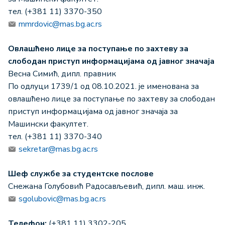
тел. (+381 11) 3370-350
mmrdovic@mas.bg.ac.rs
Овлашћено лице за поступање по захтеву за
слободан приступ информацијама од јавног значаја
Весна Симић, дипл. правник
По одлуци 1739/1 од 08.10.2021. је именована за
овлашћено лице за поступање по захтеву за слободан
приступ информацијама од јавног значаја за
Машински факултет.
тел. (+381 11) 3370-340
sekretar@mas.bg.ac.rs
Шеф службе за студентске послове
Снежана Голубовић Радосављевић, дипл. маш. инж.
sgolubovic@mas.bg.ac.rs
Телефон:
(+381 11) 3302-205