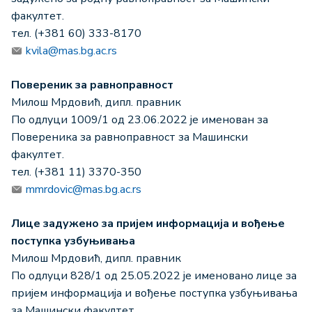
факултет.
тел. (+381 60) 333-8170
kvila@mas.bg.ac.rs
Повереник за равноправност
Милош Мрдовић, дипл. правник
По одлуци 1009/1 од 23.06.2022 је именован за
Повереника за равноправност за Машински
факултет.
тел. (+381 11) 3370-350
mmrdovic@mas.bg.ac.rs
Лице задужено за пријем информација и вођење
поступка узбуњивања
Милош Мрдовић, дипл. правник
По одлуци 828/1 од 25.05.2022 је именовано лице за
пријем информација и вођење поступка узбуњивања
за Машински факултет.