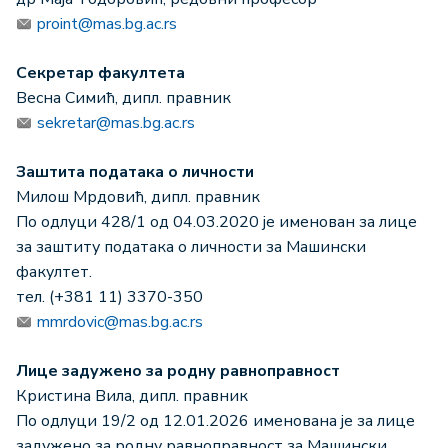
proint@mas.bg.ac.rs
Секретар факултета
Весна Симић, дипл. правник
sekretar@mas.bg.ac.rs
Заштита података о личности
Милош Мрдовић, дипл. правник
По одлуци 428/1 од 04.03.2020 је именован за лице
за заштиту података о личности за Машински
факултет.
тел. (+381 11) 3370-350
mmrdovic@mas.bg.ac.rs
Лице задужено за родну равноправност
Кристина Вила, дипл. правник
По одлуци 19/2 од 12.01.2026 именована je за лице
задужено за родну равноправност за Машински