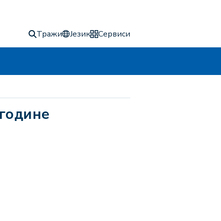
Тражи
Језик
Сервиси
 године