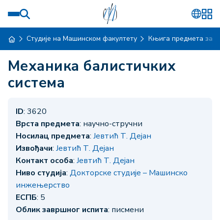
Студије на Машинском факултету
Књига предмета за ш
Механика балистичких
система
ID
: 3620
Врста предмета
: научно-стручни
Носилац предмета
:
Јевтић Т. Дејан
Извођачи
:
Јевтић Т. Дејан
Контакт особа
:
Јевтић Т. Дејан
Ниво студија
:
Докторске студије – Машинско
инжењерство
ЕСПБ
: 5
Облик завршног испита
: писмени