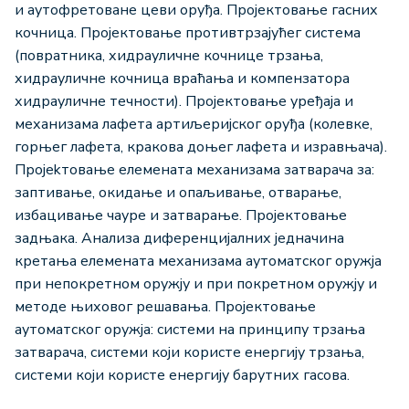
и аутофретоване цеви оруђа. Пројектовање гасних
кочница. Пројектовање противтрзајућег система
(повратника, хидрауличне кочнице трзања,
хидрауличне кочница враћања и компензатора
хидрауличне течности). Пројектовање уређаја и
механизама лафета артиљеријског оруђа (колевке,
горњег лафета, кракова доњег лафета и изравњача).
Пројеkтовање елемената механизама затварача за:
заптивање, окидање и опаљивање, отварање,
избацивање чауре и затварање. Пројектовање
задњака. Анализа диференцијалних једначина
кретања елемената механизама аутоматског оружја
при непокретном оружју и при покретном оружју и
методе њиховог решавања. Пројектовање
аутоматског оружја: системи на принципу трзања
затварача, системи који користе енергију трзања,
системи који користе енергију барутних гасова.