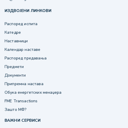
ИЗДВОЈЕНИ ЛИНКОВИ
Распоред испита
Катедре
Наставници
Календар наставе
Распоред предавања
Предмети
Документи
Припремна настава
Обука енергетских менаџера
FME Transactions
Зашто МФ?
ВАЖНИ СЕРВИСИ