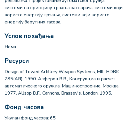
решавања. Пројектовање аутоматског оружја:
системи на принципу трзања затварача, системи који
користе енергију трзања, системи који користе
енергију барутних гасова.
Услов похађања
Нема.
Ресурси
Design of Towed Artillery Weapon Systems, MIL-HDBK-
785(AR), 1990. Алферов В.В., Консрукциа и расчет
автоматического оружиа, Машиностроение, Москва,
1977. Allsop D.F., Cannons, Brassey's, London, 1995.
Фонд часова
Укупан фонд часова: 65