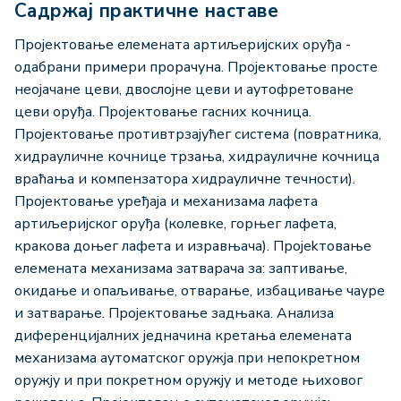
Садржај практичне наставе
Пројектовање елемената артиљеријских оруђа -
одабрани примери прорачуна. Пројектовање просте
неојачане цеви, двослојне цеви и аутофретоване
цеви оруђа. Пројектовање гасних кочница.
Пројектовање противтрзајућег система (повратника,
хидрауличне кочнице трзања, хидрауличне кочница
враћања и компензатора хидрауличне течности).
Пројектовање уређаја и механизама лафета
артиљеријског оруђа (колевке, горњег лафета,
кракова доњег лафета и изравњача). Пројеkтовање
елемената механизама затварача за: заптивање,
окидање и опаљивање, отварање, избацивање чауре
и затварање. Пројектовање задњака. Анализа
диференцијалних једначина кретања елемената
механизама аутоматског оружја при непокретном
оружју и при покретном оружју и методе њиховог