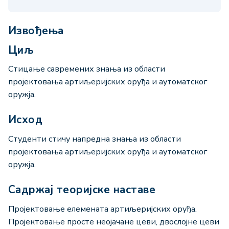
Извођења
Циљ
Стицање савремених знања из области
пројектовања артиљеријских оруђа и аутоматског
оружја.
Исход
Студенти стичу напредна знања из области
пројектовања артиљеријских оруђа и аутоматског
оружја.
Садржај теоријске наставе
Пројектовање елемената артиљеријских оруђа.
Пројектовање просте неојачане цеви, двослојне цеви