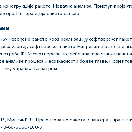
 конструкције ракете. Модална анализа. Приступ пројект
нсера. Интеракција ракета-лансер.
аве
њу невођене ракете кроз реализацију софтверског пакет
 реализацију софтверског пакета. Напрезање ракете и ан
Употреба ФЕМ софтвера за потребе анализе стање напона 
е анализе процеса и ефикасности бојеве главе. Пројекто
истему управљања ватром.
, Р., Миличић, Л.: Пројектовање ракета и лансера - практи
978-86-6060-160-7.