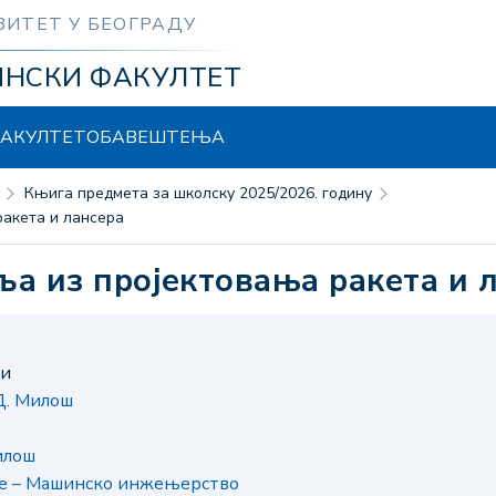
ЗИТЕТ У БЕОГРАДУ
ИНСКИ ФАКУЛТЕТ
АКУЛТЕТ
ОБАВЕШТЕЊА
Књига предмета за школску 2025/2026. годину
ракета и лансера
ља из пројектовања ракета и 
ни
Д. Милош
илош
је – Машинско инжењерство