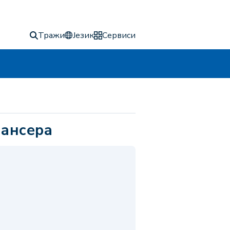
Тражи
Језик
Сервиси
лансера