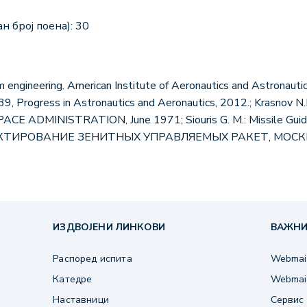
н број поена): 30
 engineering. American Institute of Aeronautics and Astronautics
9, Progress in Astronautics and Aeronautics, 2012.; Krasnov N.F
DMINISTRATION, June 1971; Siouris G. M.: Missile Guidanc
ПРОЕКТИРОВАНИЕ ЗЕНИТНЫХ УПРАВЛЯЕМЫХ РАКЕТ, МОСКВ
ИЗДВОЈЕНИ ЛИНКОВИ
ВАЖНИ
Распоред испита
Webmail
Катедре
Webmail
Наставници
Сервис 