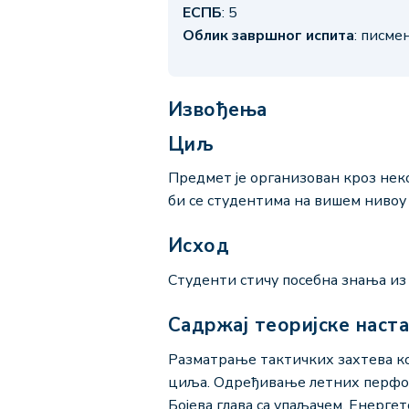
ЕСПБ
: 5
Облик завршног испита
: писме
Извођења
Циљ
Предмет је организован кроз неко
би се студентима на вишем ниво
Исход
Студенти стичу посебна знања из
Садржај теоријске наст
Разматрање тактичких захтева кој
циља. Одређивање летних перформ
Бојева глава са упаљачем. Енерг