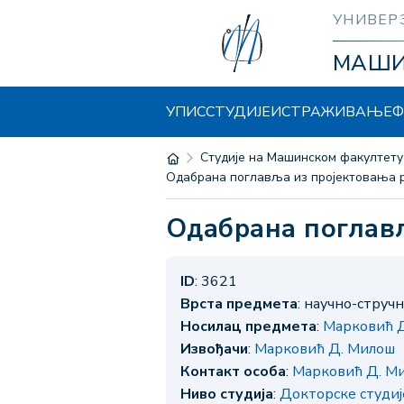
УНИВЕР
МАШ
УПИС
СТУДИЈЕ
ИСТРАЖИВАЊЕ
Ф
Студије на Машинском факултету
Одабрана поглавља из пројектовања 
Одабрана поглав
ID
: 3621
Врста предмета
: научно-струч
Носилац предмета
:
Марковић 
Извођачи
:
Марковић Д. Милош
Контакт особа
:
Марковић Д. М
Ниво студија
:
Докторске студи