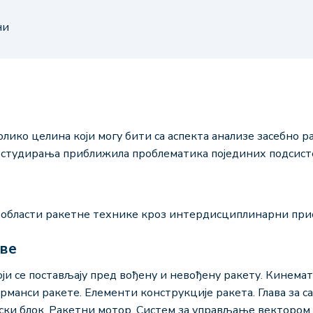
ни
лико целина који могу бити са аспекта анализе засебно р
у студирања приближила проблематика појединих подсист
 области ракетне технике кроз интердисциплинарни при
аве
и се постављају пред вођену и невођену ракету. Кинемат
анси ракете. Елементи конструкције ракета. Глава за с
етски блок. Ракетни мотор. Систем за управљање векторо