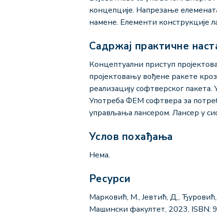
концепције. Напрезање елемената
намене. Елементи конструкције ла
Садржај практичне наст
Концептуални приступ пројектова
пројектовању вођене ракете кроз
реализацију софтверског пакета. 
Употреба ФЕМ софтвера за потреб
управљања лансером. Лансер у с
Услов похађања
Нема.
Ресурси
Марковић, М., Јевтић, Д., Ђуровић
Машински факултет, 2023, ISBN: 