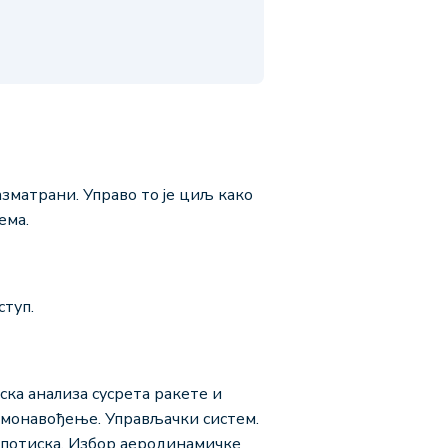
азматрани. Управо то је циљ како
ема.
ступ.
ска анализа сусрета ракете и
амонавођење. Управљачки систем.
м потиска. Избор аеродинамичке