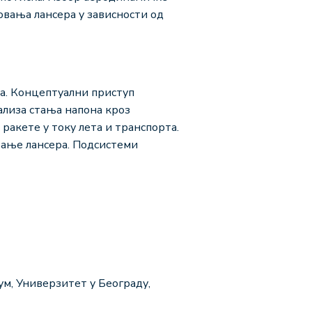
овања лансера у зависности од
а. Концептуални приступ
ализа стања напона кроз
ракете у току лета и транспорта.
вање лансера. Подсистеми
кум, Универзитет у Београду,