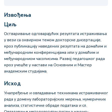
Извођења
Циљ
Остваривање одговарајућих резултата истраживања
у вези са оквирном темом докторске дисертације,
кроз публикацију наведених резултата на домаћим и
међународним конференцијама или у домаћим и
међународниом часописима. Развој педагошког рада
кроз учешће у настави на Основним и Мастер
академским студијама.
Исход
Унапређење и овладавање техникама истраживачког
рада у домену лабораторијских мерења, нумеричких
анализа, статистичке обраде података и сл.
Овладавање методологијом писања научно-