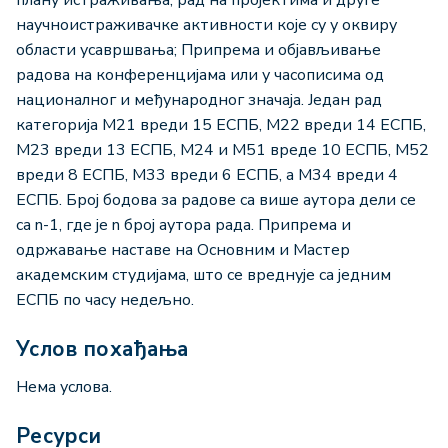
плану истраживања; рад на пројектима и друге
научноистраживачке активности које су у оквиру
области усавршвања; Припрема и објављивање
радова на конференцијама или у часописима од
националног и међународног значаја. Један рад
категорија М21 вреди 15 ЕСПБ, М22 вреди 14 ЕСПБ,
М23 вреди 13 ЕСПБ, М24 и М51 вреде 10 ЕСПБ, М52
вреди 8 ЕСПБ, М33 вреди 6 ЕСПБ, а М34 вреди 4
ЕСПБ. Број бодова за радове са више аутора дели се
са n-1, где је n број аутора рада. Припрема и
одржавање наставе на Основним и Мастер
академским студијама, што се вреднује са једним
ЕСПБ по часу недељно.
Услов похађања
Нема услова.
Ресурси