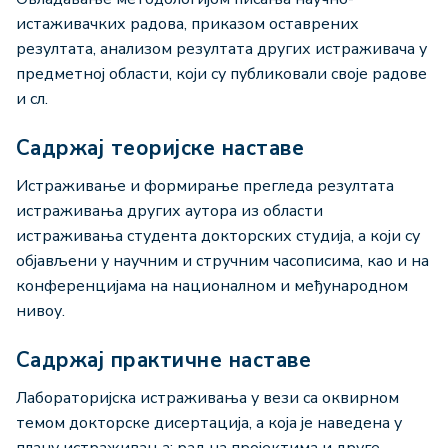
истаживачких радова, приказом оставрених
резултата, анализом резултата других истраживача у
предметној области, који су публиковали своје радове
и сл.
Садржај теоријске наставе
Истраживање и формирање прегледа резултата
истраживања других аутора из области
истраживања студента докторских студија, а који су
објављени у научним и стручним часописима, као и на
конференцијама на националном и међународном
нивоу.
Садржај практичне наставе
Лабораторијска истраживања у вези са оквирном
темом докторске дисертација, а која је наведена у