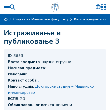
Студије на Машинском факултету
Књига предмета за ш
Истраживање и
публиковање 3
ID
: 3693
Врста предмета
: научно-стручни
Носилац предмета
:
.
Извођачи
:
Контакт особа
:
.
Ниво студија
:
Докторске студије – Машинско
инжењерство
ЕСПБ
: 20
Облик завршног испита
: писмени