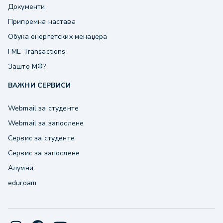
Документи
Припремна настава
Обука енергетских менаџера
FME Transactions
Зашто МФ?
ВАЖНИ СЕРВИСИ
Webmail за студенте
Webmail за запослене
Сервис за студенте
Сервис за запослене
Алумни
eduroam