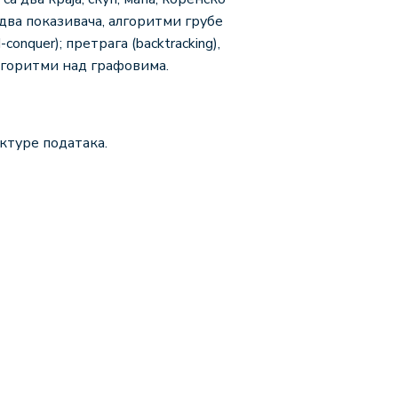
 два показивача, алгоритми грубе
onquer); претрага (backtracking),
лгоритми над графовима.
ктуре података.