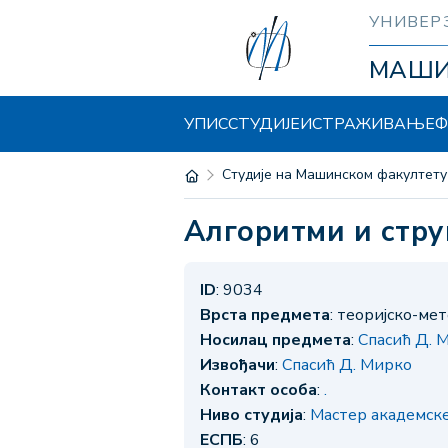
УНИВЕР
МАШ
УПИС
СТУДИЈЕ
ИСТРАЖИВАЊЕ
Ф
Студије на Машинском факултету
Алгоритми и стр
ID
: 9034
Врста предмета
: теоријско-ме
Носилац предмета
:
Спасић Д. 
Извођачи
:
Спасић Д. Мирко
Контакт особа
:
.
Ниво студија
:
Мастер академске 
ЕСПБ
: 6