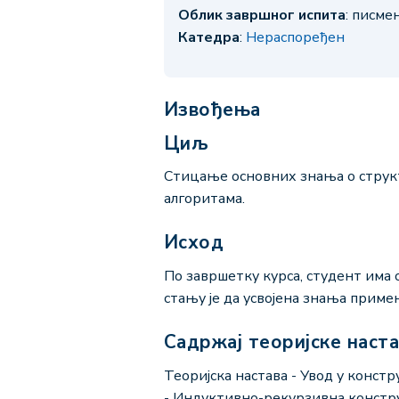
Облик завршног испита
: писм
Катедра
:
Нераспоређен
Извођења
Циљ
Стицање основних знања о структ
алгоритама.
Исход
По завршетку курса, студент има 
стању је да усвојена знања прим
Садржај теоријске наст
Теоријска настава - Увод у конст
- Индуктивно-рекурзивна конструкц