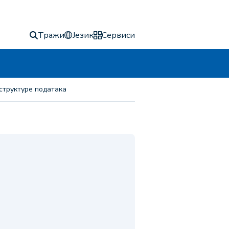
Тражи
Језик
Сервиси
 структуре података