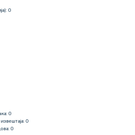
а): 0
ка: 0
извештаја: 0
ова: 0