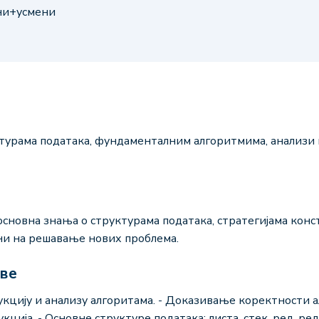
ени+усмени
урама података, фундаменталним алгоритмима, анализи и
основна знања о структурама података, стратегијама конс
ени на решавање нових проблема.
аве
рукцију и анализу алгоритама. - Доказивање коректности 
ија. - Основне структуре података: листа, стек, ред, ред с