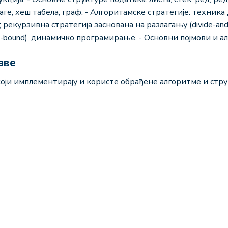
аге, хеш табела, граф. - Алгоритамске стратегије: техника
 рекурзивна стратегија заснована на разлагању (divide-and-c
d-bound), динамичко програмирање. - Основни појмови и а
аве
ји имплементирају и користе обрађене алгоритме и стру