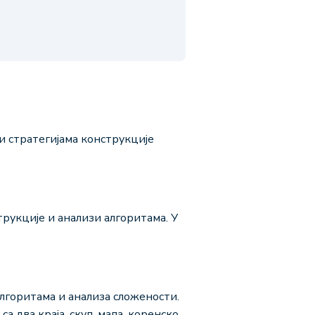
 стратегијама конструкције
трукције и анализи алгоритама. У
алгоритама и анализа сложености.
а два краја, скуп, мапа, коренско