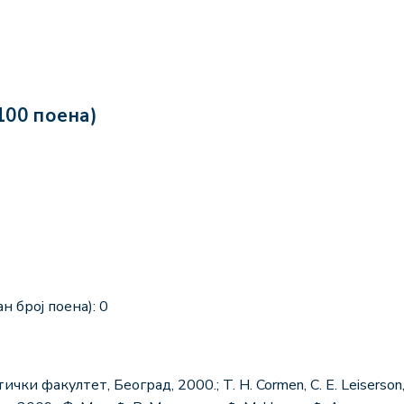
100 поена)
н број поена): 0
 факултет, Београд, 2000.; T. H. Cormen, C. E. Leiserson, R. 