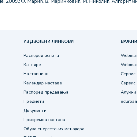
dge, 2009.; Ф. Марић, В. Маринковић, М. Николић, Алгоритм
ИЗДВОЈЕНИ ЛИНКОВИ
ВАЖНИ
Распоред испита
Webmail
Катедре
Webmail
Наставници
Сервис 
Календар наставе
Сервис 
Распоред предавања
Алумни
Предмети
eduroa
Документи
Припремна настава
Обука енергетских менаџера