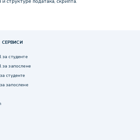
и и структуре података, скрипта.
 СЕРВИСИ
 за студенте
 за запослене
за студенте
за запослене
m