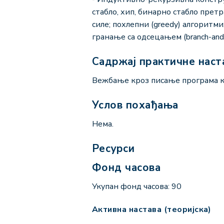
стабло, хип, бинарно стабло претр
силе; похлепни (greedy) алгоритми;
гранање са одсецањем (branch-an
Садржај практичне наст
Вежбање кроз писање програма ко
Услов похађања
Нема.
Ресурси
Фонд часова
Укупан фонд часова: 90
Активна настава (теоријска)