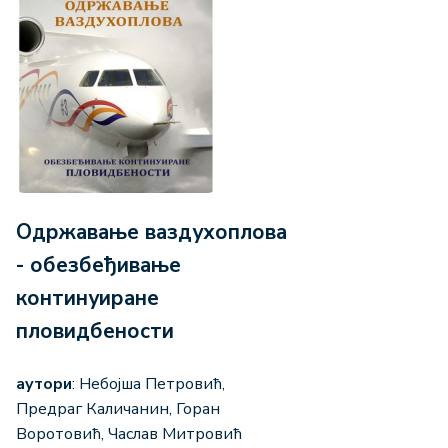
Одржавање ваздухоплова
- обезбеђивање
континуиране
пловидбености
аутори
: Небојша Петровић,
Предраг Каличанин, Горан
Воротовић, Часлав Митровић