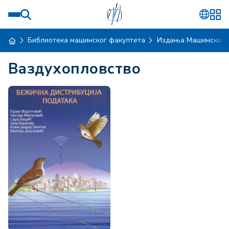
Библиотека машинског факултета
Издања Машинског 
Ваздухопловство