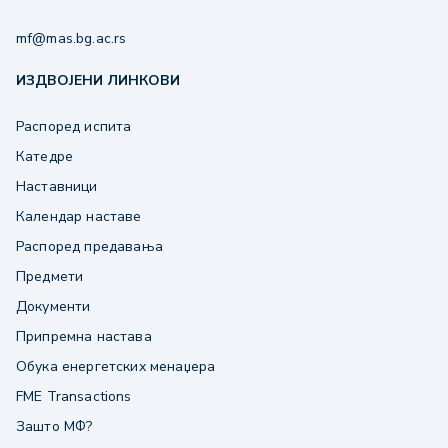
mf@mas.bg.ac.rs
ИЗДВОЈЕНИ ЛИНКОВИ
Распоред испита
Катедре
Наставници
Календар наставе
Распоред предавања
Предмети
Документи
Припремна настава
Обука енергетских менаџера
FME Transactions
Зашто МФ?