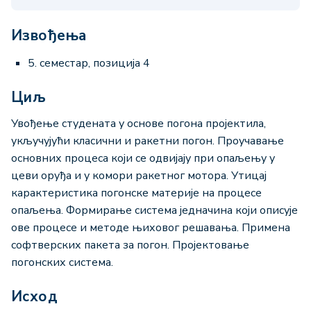
Извођења
5. семестар, позиција 4
Циљ
Увођење студената у основе погона пројектила,
укључујући класични и ракетни погон. Проучавање
основних процеса који се одвијају при опаљењу у
цеви оруђа и у комори ракетног мотора. Утицај
карактеристика погонске материје на процесе
опаљења. Формирање система једначина који описује
ове процесе и методе њиховог решавања. Примена
софтверских пакета за погон. Пројектовање
погонских система.
Исход