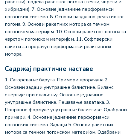
ракетни); подела ракетног погона (течни, чврсти и
хибридни). 7. Основне једначине перформанси
погонских система. 8. Основи ваздушно-реактивног
погона. 9. Основи ракетних мотора са течном
погонском материјом. 10. Основи ракетног погона са
чврстом погонском материјом. 11. Софтверски
пакети за прорачун перформанси реaктивних
мотора.
Садржај практичне наставе
1. Сагоревање барута. Примери прорачуна 2.
Основни задаци унутрашње балистике. Биланс
енергије при опаљењу. Основне једначине
унутрашње балистике. Решавање задатака. 3.
Поправне формуле унутрашње балистике. Одабрани
примери. 4. Основне једначине перформанси
погонских система. Задаци 5. Основи ракетних
мотора са течном погонском материјом. Одабрани