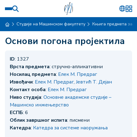
Студије на Машинском факултету
Књига предмета за ш
Основи погона пројектила
ID
: 1327
Врста предмета
: стручно-апликативни
Носилац предмета
:
Елек М. Предраг
Извођачи
:
Елек М. Предраг
,
Јевтић Т. Дејан
Контакт особа
:
Елек М. Предраг
Ниво студија
:
Основне академске студије –
Машинско инжењерство
ЕСПБ
: 6
Облик завршног испита
: писмени
Катедра
:
Катедра за системе наоружања