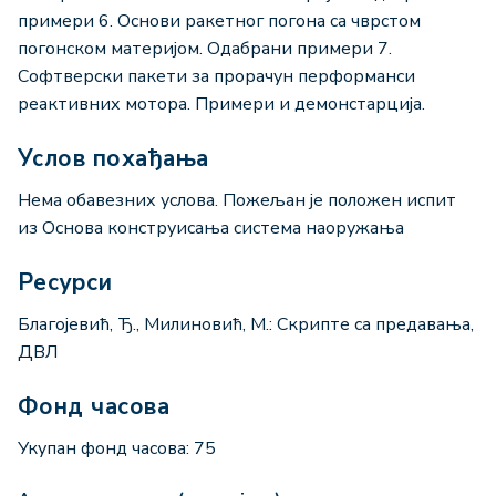
примери 6. Основи ракетног погона са чврстом
погонском материјом. Одабрани примери 7.
Софтверски пакети за прорачун перформанси
реaктивних мотора. Примери и демонстарција.
Услов похађања
Нема обавезних услова. Пожељан је положен испит
из Основа конструисања система наоружања
Ресурси
Благојевић, Ђ., Милиновић, М.: Скрипте са предавања,
ДВЛ
Фонд часова
Укупан фонд часова: 75