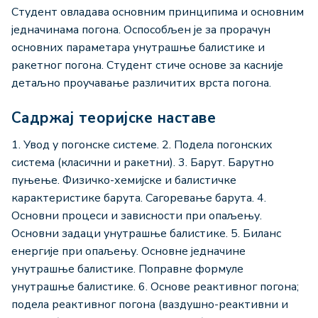
Студент овладава основним принципима и основним
једначинама погона. Оспособљен је за прорачун
основних параметара унутрашње балистике и
ракетног погона. Студент стиче основе за касније
детаљно проучавање различитих врста погона.
Садржај теоријске наставе
1. Увод у погонске системе. 2. Подела погонских
система (класични и ракетни). 3. Барут. Барутно
пуњење. Физичко-хемијске и балистичке
карактеристике барута. Сагоревање барута. 4.
Основни процеси и зависности при опаљењу.
Основни задаци унутрашње балистике. 5. Биланс
енергије при опаљењу. Основне једначине
унутрашње балистике. Поправне формуле
унутрашње балистике. 6. Основе реактивнoг погона;
подела реактивног погона (ваздушно-реактивни и