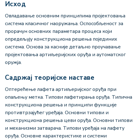
Исход
Овладавање основним принципима пројектовања
система класичног наоружања. Оспособљеност за
прорачун основних параметара процеса који
опредељују конструкциона решења појединих
система. Основа за касније детаљно проучавање
пројектовања артиљеријских оруђа и аутоматског
оружја.
Садржај теоријске наставе
Оптерећење лафета артиљеријског оруђа при
опаљењу метка. Типови лафетирања оруђа. Типична
конструкциона решења и принципи функције
противтрзајућег уређаја. Основни типови и
конструкциона решења цеви оруђа. Основни типови
и механизми затварача. Типови уређаја на лафету
оруђа. Основне карактеристике и системи