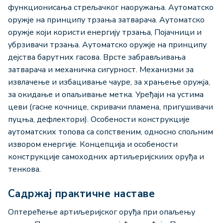
функционисања стрељачког наоружања. Аутоматско
оружје на принципу трзања затварача. Аутоматско
оружје који користи енергију трзања, Појачници и
убрзивачи трзања. Аутоматско оружје на принципу
дејства барутних гасова. Врсте забрављивања
затварача и механичка сигурност. Механизми за
извлачење и избацивање чауре, за храњење оружја,
за окидање и опаљивање метка. Уређаји на устима
цеви (гасне кочнице, скривачи пламена, пригушивачи
пуцња, дефлектори). Особености конструкције
аутоматских топова са сопственим, односно спољним
извором енергије. Концепција и особености
конструкције самоходних артиљеријскиих оруђа и
тенкова.
Садржај практичне наставе
Оптерећење артиљеријског оруђа при опаљењу