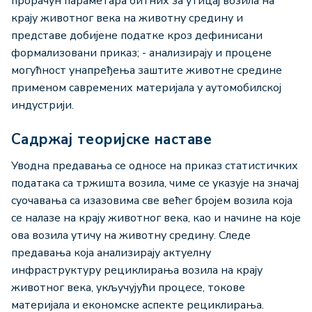
прорачун параметара битних за утицај возила на
крају животног века на животну средину и
представе добијене податке кроз дефинисани
формализовани приказ; - анализирају и процене
могућност унапређења заштите животне средине
применом савремених материјала у аутомобилској
индустрији.
Садржај теоријске наставе
Уводна предавања се односе на приказ статистичких
података са тржишта возила, чиме се указује на значај
суочавања са изазовима све већег бројем возила која
се налазе на крају животног века, као и начине на које
ова возила утичу на животну средину. Следе
предавања која анализирају актуелну
инфраструктуру рециклирања возила на крају
животног века, укључујући процесе, токове
материјала и економске аспекте рециклирања.