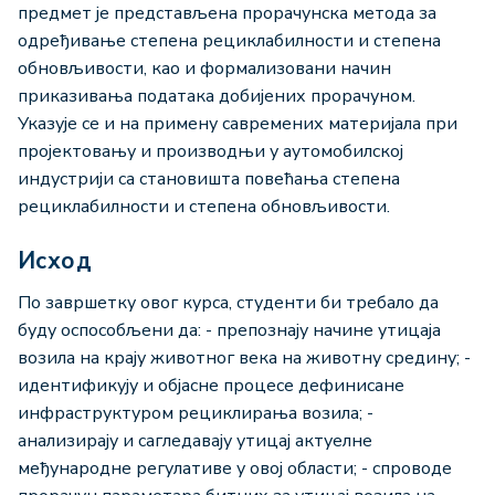
предмет је представљена прорачунска метода за
одређивање степена рециклабилности и степена
обновљивости, као и формализовани начин
приказивања података добијених прорачуном.
Указује се и на примену савремених материјала при
пројектовању и производњи у аутомобилској
индустрији са становишта повећања степена
рециклабилности и степена обновљивости.
Исход
По завршетку овог курса, студенти би требало да
буду оспособљени да: - препознају начине утицаја
возила на крају животног века на животну средину; -
идентификују и објасне процесе дефинисане
инфраструктуром рециклирања возила; -
анализирају и сагледавају утицај актуелне
међународне регулативе у овој области; - спроводе