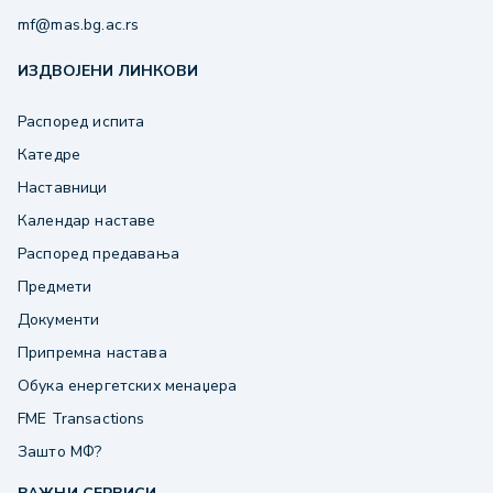
mf@mas.bg.ac.rs
ИЗДВОЈЕНИ ЛИНКОВИ
Распоред испита
Катедре
Наставници
Календар наставе
Распоред предавања
Предмети
Документи
Припремна настава
Обука енергетских менаџера
FME Transactions
Зашто МФ?