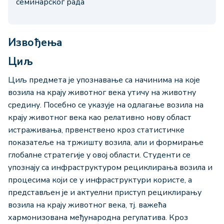
семинарског рада
Извођења
Циљ
Циљ предмета је упознавање са начинима на које
возила на крају животног века утичу на животну
средину. Посебно се указује на одлагање возила на
крају животног века као релативно нову област
истраживања, првенствено кроз статистичке
показатеље на тржишту возила, али и формирање
глобалне стратегије у овој области. Студенти се
упознају са инфраструктуром рециклирања возила и
процесима који се у инфраструктури користе, а
представљен је и актуелни приступ рециклирању
возила на крају животног века, тј. важећа
хармонизована међународна регулатива. Кроз