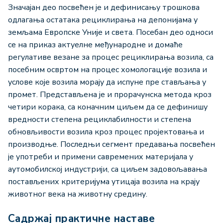
Значајан део посвећен је и дефинисању трошкова
одлагања остатака рециклирања на депонијама у
земљама Европске Уније и света. Посебан део односи
се на приказ актуелне међународне и домаће
регулативе везане за процес рециклирања возила, са
посебним освртом на процес хомологације возила и
услове које возила морају да испуне пре стављања у
промет. Представљена је и прорачунска метода кроз
четири корака, са коначним циљем да се дефинишу
вредности степена рециклабилности и степена
обновљивости возила кроз процес пројектовања и
производње. Последњи сегмент предавања посвећен
је употреби и примени савремених материјала у
аутомобилској индустрији, са циљем задовољавања
постављених критеријума утицаја возила на крају
животног века на животну средину.
Садржај практичне наставе