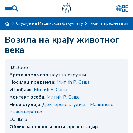
Студије на Машинском факултету
Књига предмета за ш
Возила на крају животног
века
ID
: 3566
Врста предмета
: научно-стручни
Носилац предмета
:
Митић Р. Саша
Извођачи
:
Митић Р. Саша
Контакт особа
:
Митић Р. Саша
Ниво студија
:
Докторске студије – Машинско
инжењерство
ЕСПБ
: 5
Облик завршног испита
: презентација