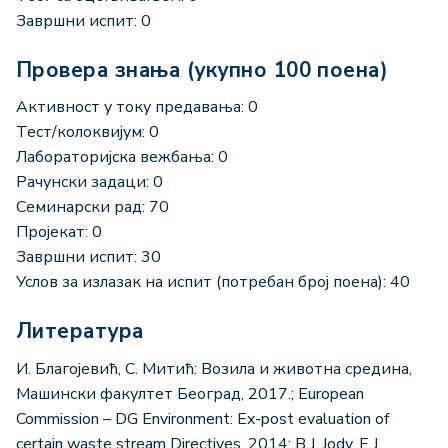
Завршни испит: 0
Провера знања (укупно 100 поена)
Активност у току предавања: 0
Тест/колоквијум: 0
Лабораторијска вежбања: 0
Рачунски задаци: 0
Семинарски рад: 70
Пројекат: 0
Завршни испит: 30
Услов за излазак на испит (потребан број поена): 40
Литература
И. Благојевић, С. Митић: Возила и животна средина,
Машински факултет Београд, 2017.; European
Commission – DG Environment: Ex-post evaluation of
certain waste stream Directives, 2014; B.J. Jody, E.J.