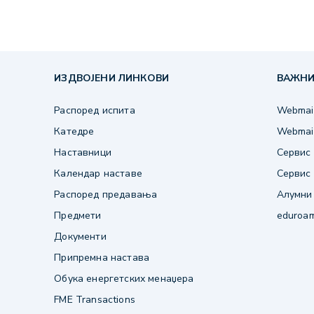
ИЗДВОЈЕНИ ЛИНКОВИ
ВАЖНИ
Распоред испита
Webmail
Катедре
Webmail
Наставници
Сервис 
Календар наставе
Сервис 
Распоред предавања
Алумни
Предмети
eduroa
Документи
Припремна настава
Обука енергетских менаџера
FME Transactions