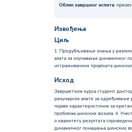
Облик завршног испита
: презе
Извођења
Циљ
1. Продубљивање знања у различ
алата за изучавање динамичког п
истраживачких пројеката шинских
Исход
Завршетком курса студент докторс
рачунарске алате за одређивање
појаве карактеристичне за крета
проблема шинских возила. 4. Уче
о квалитету резултата спроведен
динамичког понашања шинских во