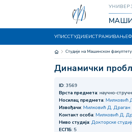
УНИВЕР
МАШ
УПИС
СТУДИЈЕ
ИСТРАЖИВАЊЕ
Ф
Студије на Машинском факултету
Динамички проб
ID
: 3569
Врста предмета
: научно-струч
Носилац предмета
:
Милковић Д
Извођачи
:
Милковић Д. Драган
Контакт особа
:
Милковић Д. Д
Ниво студија
:
Докторске студи
ЕСПБ
: 5