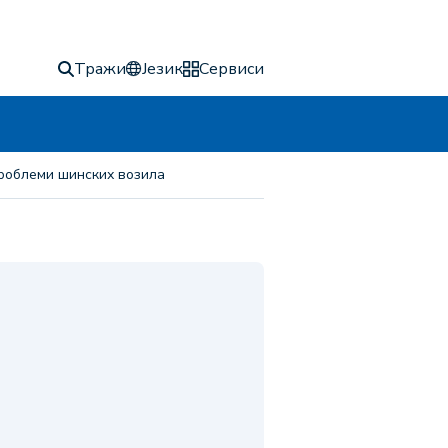
Тражи
Језик
Сервиси
проблеми шинских возила