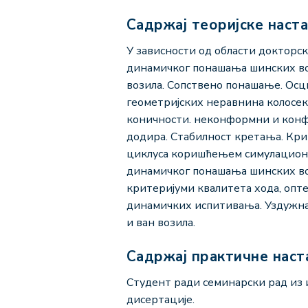
Садржај теоријске наст
У зависности од области дoкторс
динамичког понашања шинских воз
возила. Сопствено понашање. Осци
геометријских неравнина колосек
коничности. неконформни и конф
додира. Стабилност кретања. Кри
циклуса коришћењем симулациони
динамичког понашања шинских воз
критеријуми квалитета хода, опт
динамичких испитивања. Уздужна 
и ван возила.
Садржај практичне наст
Студент ради семинарски рад из 
дисертације.