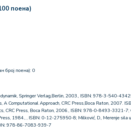
100 поена)
н број поена): 0
ugdynamik, Springer Verlag,Berlin, 2003., ISBN: 978-3-540-43429
cs, A Computational Approach, CRC Press,Boca Raton, 2007. ISB
s, CRC Press, Boca Raton, 2006., ISBN: 978-0-8493-3321-7; Gar
ess, 1984., , ISBN: 0-12-275950-8; Milković, D., Merenje sila u
ISBN: 978-86-7083-939-7