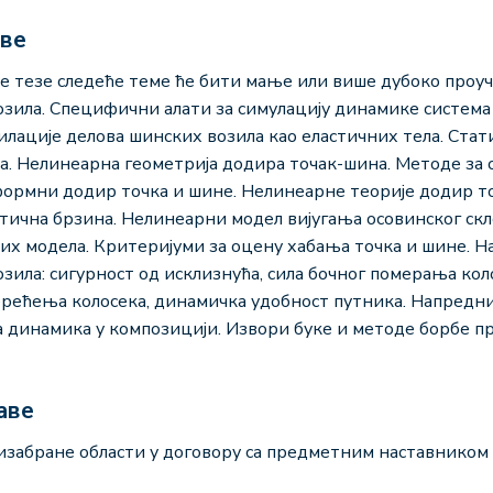
аве
ке тезе следеће теме ће бити мање или више дубоко про
ила. Специфични алати за симулацију динамике система 
лације делова шинских возила као еластичних тела. Стат
а. Нелинеарна геометрија додира точак-шина. Методе з
ормни додир точка и шине. Нелинеарне теорије додир то
тична брзина. Нелинеарни модел вијугања осовинског с
х модела. Критеријуми за оцену хабања точка и шине.
ила: сигурност од исклизнућа, сила бочног померања кол
ерећења колосека, динамичка удобност путника. Напредни
динамика у композицији. Извори буке и методе борбе пр
аве
изабране области у договору са предметним наставником