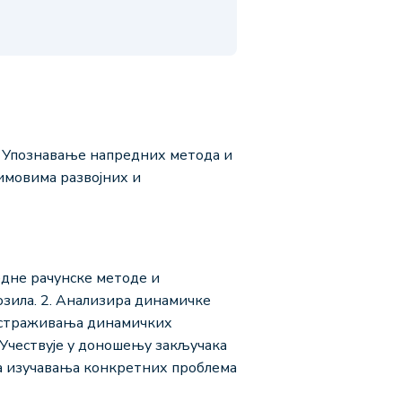
. Упознавање напредних метода и
имовима развојних и
едне рачунске методе и
зила. 2. Анализира динамичке
 истраживања динамичких
 Учествује у доношењу закључака
ца изучавања конкретних проблема