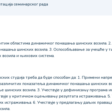
нтација семинарског рада
итим областима динамичког понашања шинских возила. 2
онашања шинских возила. 3. Оспособљавање за учешће у т
 возила и њихових система.
ких студија треба да буде способан да: 1. Примени напр
 различитих показатеља динамичког понашања шинских во
ње шинских возила. 3. Учествује у дефинисању програма
ствује у критичком оцењивању резултата истраживања. 5.
их истраживања. 6. Учествује у предлагању даљих права
зила.