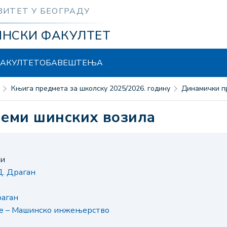
ЗИТЕТ У БЕОГРАДУ
ИНСКИ ФАКУЛТЕТ
АКУЛТЕТ
ОБАВЕШТЕЊА
Књига предмета за школску 2025/2026. годину
Динамички 
леми шинских возила
ни
. Драган
раган
је – Машинско инжењерство