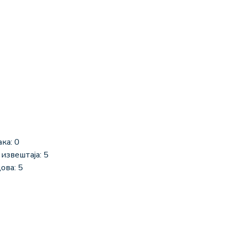
ка: 0
извештаја: 5
ова: 5