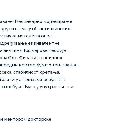
учаване. Нелинеарно моделирање
крутих тела у области шинских
истичке методе за опис
а одређивање еквивалентне
чак-шина. Калкерове теорије
клопа.Одређивање граничних
 Напредни критеријуми оцењивања
осека, стабилност кретања,
 алати у анализама резултата
отив буке. Бука у унутрашњости
 и ментором докторске