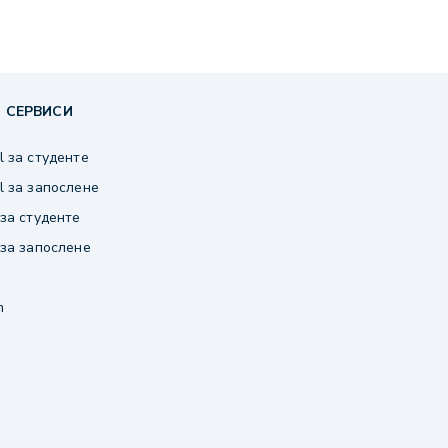
 СЕРВИСИ
 за студенте
 за запослене
за студенте
за запослене
m