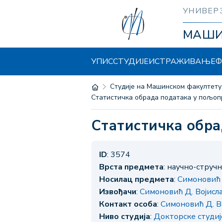
УНИВЕР
МАШ
УПИС
СТУДИЈЕ
ИСТРАЖИВАЊЕ
Ф
Студије на Машинском факултету
Статистичка обрада података у пољо
Статистичка об
ID
: 3574
Врста предмета
: научно-струч
Носилац предмета
:
Симоновић 
Извођачи
:
Симоновић Д. Војисл
Контакт особа
:
Симоновић Д. В
Ниво студија
:
Докторске студи