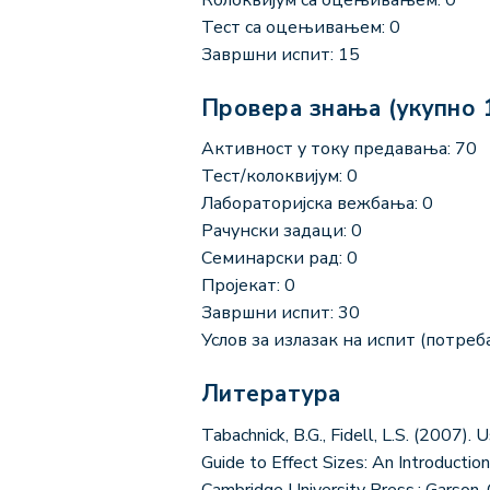
Тест са оцењивањем: 0
Завршни испит: 15
Провера знања (укупно 
Активност у току предавања: 70
Тест/колоквијум: 0
Лабораторијска вежбања: 0
Рачунски задаци: 0
Семинарски рад: 0
Пројекат: 0
Завршни испит: 30
Услов за излазак на испит (потреба
Литература
Tabachnick, B.G., Fidell, L.S. (2007). 
Guide to Effect Sizes: An Introductio