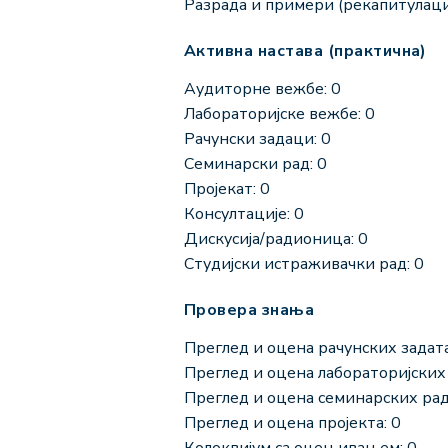
Разрада и примери (рекапитулациј
Активна настава (практична)
Аудиторне вежбе: 0
Лабораторијске вежбе: 0
Рачунски задаци: 0
Семинарски рад: 0
Пројекат: 0
Консултације: 0
Дискусија/радионица: 0
Студијски истраживачки рад: 0
Провера знања
Преглед и оцена рачунских задата
Преглед и оцена лабораторијских 
Преглед и оцена семинарских рад
Преглед и оцена пројекта: 0
Колоквијум са оцењивањем: 0