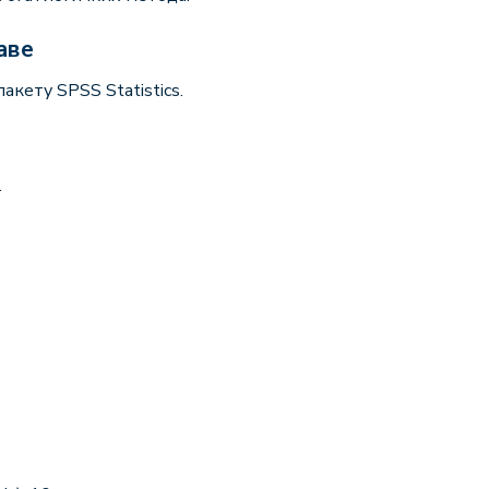
аве
кету SPSS Statistics.
.