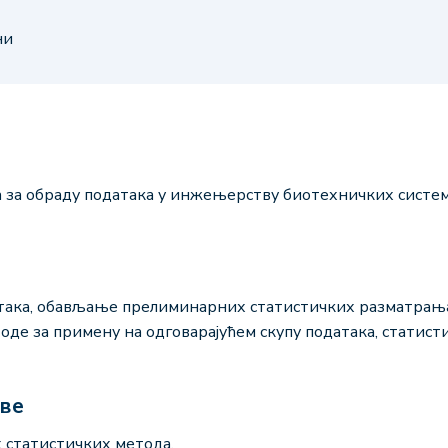
ни
 за обраду података у инжењерству биотехничких систе
така, обављање прелиминарних статистичких разматрања
оде за примену на одговарајућем скупу података, статист
аве
 статистичких метода.