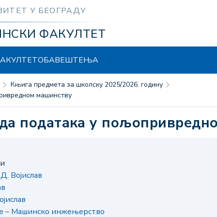
ЗИТЕТ У БЕОГРАДУ
ИНСКИ ФАКУЛТЕТ
АКУЛТЕТ
ОБАВЕШТЕЊА
Књига предмета за школску 2025/2026. годину
привредном машинству
рада података у пољопривредн
ни
Д. Војислав
ав
ојислав
је – Машинско инжењерство