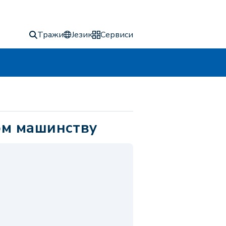
Тражи
Језик
Сервиси
ом машинству