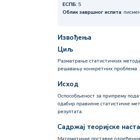
ЕСПБ
: 5
Облик завршног испита
: писме
Извођења
Циљ
Разматрање статистичких метода
решавању конкретних проблема.
Исход
Оспособљеност за припрему пода
одабир правилне статистичке мет
резултата.
Садржај теоријске наст
Математичке поставке одређених