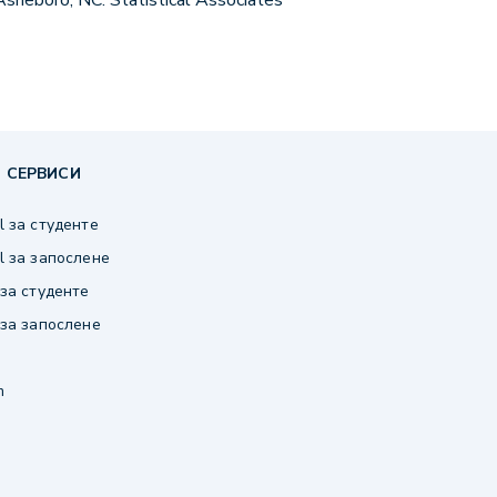
 Asheboro, NC: Statistical Associates
 СЕРВИСИ
 за студенте
 за запослене
за студенте
за запослене
m