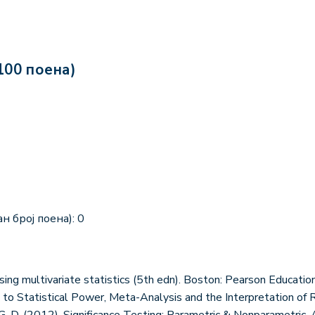
100 поена)
н број поена): 0
Using multivariate statistics (5th edn). Boston: Pearson Education
n to Statistical Power, Meta-Analysis and the Interpretation of