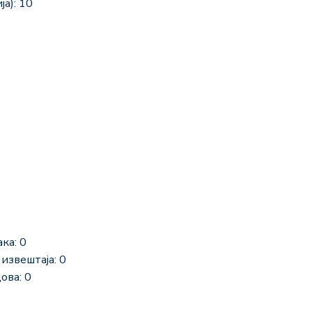
а): 10
ка: 0
извештаја: 0
ова: 0