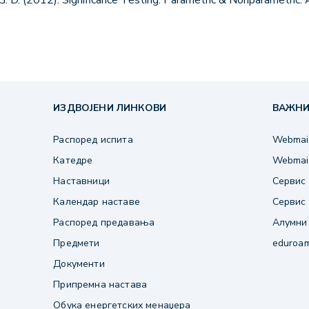
G. D. (2012). Significance Testing: Parametric & Nonparametric.
ИЗДВОЈЕНИ ЛИНКОВИ
ВАЖНИ
Распоред испита
Webmail
Катедре
Webmail
Наставници
Сервис 
Календар наставе
Сервис 
Распоред предавања
Алумни
Предмети
eduroa
Документи
Припремна настава
Обука енергетских менаџера