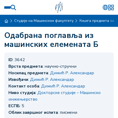
Студије на Машинском факултету
Књига предмета за ш
Одабрана поглавља из
машинских елемената Б
ID
: 3642
Врста предмета
: научно-стручни
Носилац предмета
:
Димић Р. Александар
Извођачи
:
Димић Р. Александар
Контакт особа
:
Димић Р. Александар
Ниво студија
:
Докторске студије – Машинско
инжењерство
ЕСПБ
: 5
Облик завршног испита
: писмени