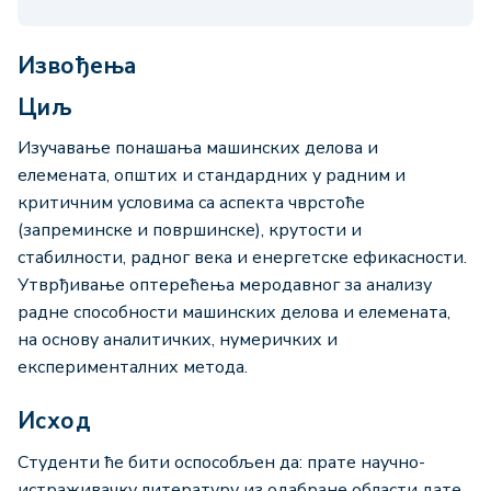
Извођења
Циљ
Изучавање понашања машинских делова и
елемената, општих и стандардних у радним и
критичним условима са аспекта чврстоће
(запреминске и површинске), крутости и
стабилности, радног века и енергетске ефикасности.
Утврђивање оптерећења меродавног за анализу
радне способности машинских делова и елемената,
на основу аналитичких, нумеричких и
експерименталних метода.
Исход
Студенти ће бити оспособљен да: прате научно-
истраживачку литературу из одабране области дате