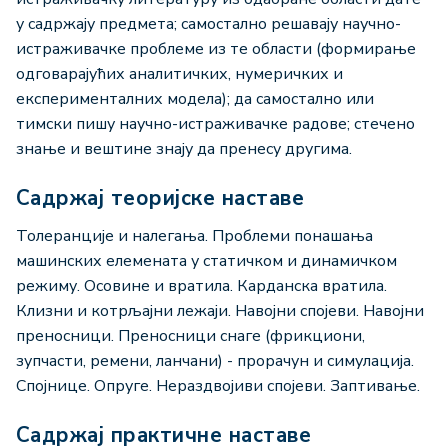
у садржају предмета; самостално решавају научно-
истраживачке проблеме из те области (формирање
одговарајућих аналитичких, нумеричких и
експерименталних модела); да самостално или
тимски пишу научно-истраживачке радове; стечено
знање и вештине знају да пренесу другима.
Садржај теоријске наставе
Толеранције и налегања. Проблеми понашања
машинских елемената у статичком и динамичком
режиму. Осовине и вратила. Карданска вратила.
Клизни и котрљајни лежаји. Навојни спојеви. Навојни
преносници. Преносници снаге (фрикциони,
зупчасти, ремени, ланчани) - прорачун и симулација.
Спојнице. Опруге. Нераздвојиви спојеви. Заптивање.
Садржај практичне наставе