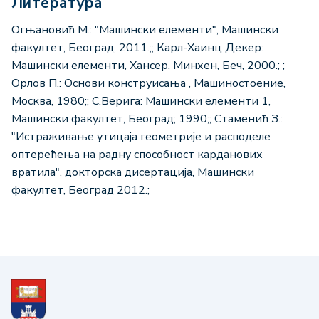
Литература
Огњановић М.: "Машински елементи", Машински
факултет, Београд, 2011.;; Карл-Хаинц Декер:
Машински елементи, Хансер, Минхен, Беч, 2000.; ;
Орлов П.: Основи конструисања , Mашиностоение,
Москва, 1980;; С.Верига: Машински елементи 1,
Машински факултет, Београд; 1990;; Стаменић З.:
"Истраживање утицаја геометрије и расподеле
оптерећења на радну способност карданових
вратила", докторска дисертација, Машински
факултет, Београд 2012.;