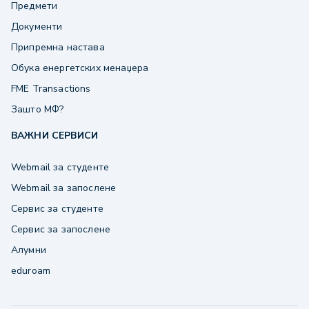
Предмети
Документи
Припремна настава
Обука енергетских менаџера
FME Transactions
Зашто МФ?
ВАЖНИ СЕРВИСИ
Webmail за студенте
Webmail за запослене
Сервис за студенте
Сервис за запослене
Алумни
eduroam