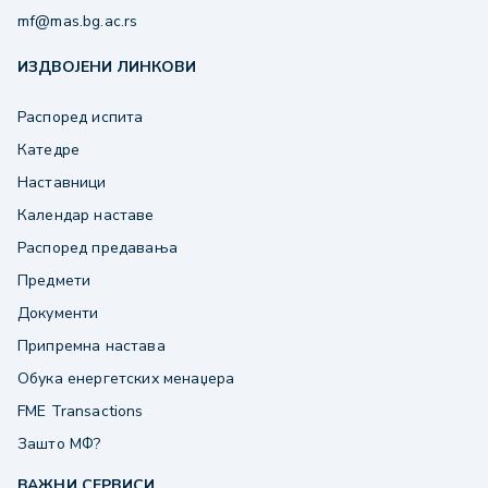
mf@mas.bg.ac.rs
ИЗДВОЈЕНИ ЛИНКОВИ
Распоред испита
Катедре
Наставници
Календар наставе
Распоред предавања
Предмети
Документи
Припремна настава
Обука енергетских менаџера
FME Transactions
Зашто МФ?
ВАЖНИ СЕРВИСИ