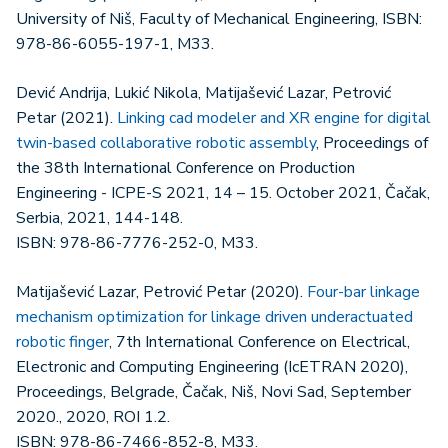
University of Niš, Faculty of Mechanical Engineering, ISBN:
978-86-6055-197-1, M33.
Dević Andrija, Lukić Nikola, Matijašević Lazar, Petrović
Petar (2021).
Linking cad modeler and XR engine for digital
twin-based collaborative robotic assembly
, Proceedings of
the 38th International Conference on Production
Engineering - ICPE-S 2021, 14 – 15. October 2021, Čačak,
Serbia, 2021, 144-148.
ISBN: 978-86-7776-252-0, M33.
Matijašević Lazar, Petrović Petar (2020).
Four-bar linkage
mechanism optimization for linkage driven underactuated
robotic finger
, 7th International Conference on Electrical,
Electronic and Computing Engineering (IcETRAN 2020),
Proceedings, Belgrade, Čačak, Niš, Novi Sad, September
2020., 2020, ROI 1.2.
ISBN: 978-86-7466-852-8, M33.