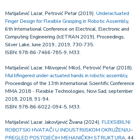
Matijašević Lazar, Petrović Petar (2019).
Underactuated
Finger Design for Flexible Grasping in Robotic Assembly
,
6th International Conference on Electrical, Electronic and
Computing Engineering (IcETRAN 2019), Proceedings,
Silver Lake, June 2019., 2019, 730-735.
ISBN: 978-86-7466-785-9, M33.
Matijašević Lazar, Milivojević Miloš, Petrović Petar (2018).
Multifingered under-actuated hands in robotic assembly
,
Proceedings of the 13th International Scientific Conference
MMA 2018 - Flexible Technologies, Novi Sad, september
2018, 2018, 91-94.
ISBN: 978-86-6022-094-5, M33.
Matijašević Lazar, Jakovljević Živana (2024).
FLEKSIBILNI
ROBOTSKI HVATAČI U INDUSTRIJSKOM OKRUŽENJU–
PREGLED POSTOJEĆIH MEHANIČKIH STRUKTURA
, 44.