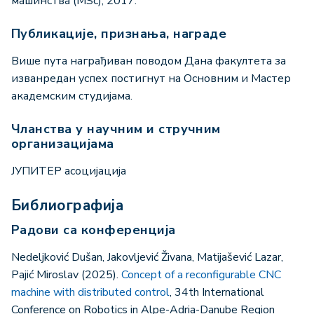
машинства (MSc), 2017.
Публикације, признања, награде
Више пута награђиван поводом Дана факултета за
изванредан успех постигнут на Основним и Мастер
академским студијама.
Чланства у научним и стручним
организацијама
ЈУПИТЕР асоцијација
Библиографија
Радови са конференција
Nedeljković Dušan, Jakovljević Živana, Matijašević Lazar,
Pajić Miroslav (2025).
Concept of a reconfigurable CNC
machine with distributed control
, 34th International
Conference on Robotics in Alpe-Adria-Danube Region