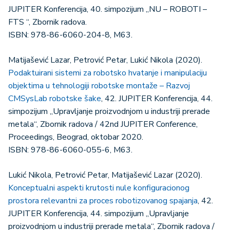
JUPITER Konferencija, 40. simpozijum „NU – ROBOTI –
FTS “, Zbornik radova.
ISBN: 978-86-6060-204-8, M63.
Matijašević Lazar, Petrović Petar, Lukić Nikola (2020).
Podaktuirani sistemi za robotsko hvatanje i manipulaciju
objektima u tehnologiji robotske montaže – Razvoj
CMSysLab robotske šake
, 42. JUPITER Konferencija, 44.
simpozijum „Upravljanje proizvodnjom u industriji prerade
metala“, Zbornik radova / 42nd JUPITER Conference,
Proceedings, Beograd, oktobar 2020.
ISBN: 978-86-6060-055-6, M63.
Lukić Nikola, Petrović Petar, Matijašević Lazar (2020).
Konceptualni aspekti krutosti nule konfiguracionog
prostora relevantni za proces robotizovanog spajanja
, 42.
JUPITER Konferencija, 44. simpozijum „Upravljanje
proizvodnjom u industriji prerade metala“, Zbornik radova /