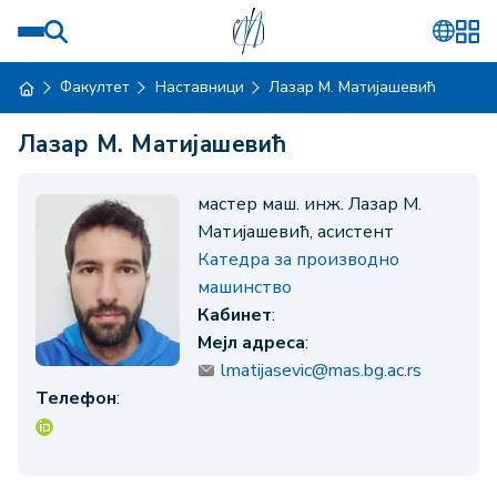
Факултет
Наставници
Лазар М. Матијашевић
Лазар М. Матијашевић
мастер маш. инж. Лазар М.
Матијашевић, асистент
Катедра за производно
машинство
Кабинет
:
Мејл адреса
:
lmatijasevic@mas.bg.ac.rs
Телефон
: