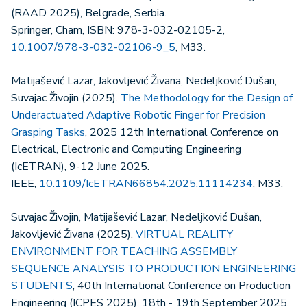
(RAAD 2025), Belgrade, Serbia.
Springer, Cham, ISBN: 978-3-032-02105-2,
10.1007/978-3-032-02106-9_5
, M33.
Matijašević Lazar, Jakovljević Živana, Nedeljković Dušan,
Suvajac Živojin (2025).
The Methodology for the Design of
Underactuated Adaptive Robotic Finger for Precision
Grasping Tasks
, 2025 12th International Conference on
Electrical, Electronic and Computing Engineering
(IcETRAN), 9-12 June 2025.
IEEE,
10.1109/IcETRAN66854.2025.11114234
, M33.
Suvajac Živojin, Matijašević Lazar, Nedeljković Dušan,
Jakovljević Živana (2025).
VIRTUAL REALITY
ENVIRONMENT FOR TEACHING ASSEMBLY
SEQUENCE ANALYSIS TO PRODUCTION ENGINEERING
STUDENTS
, 40th International Conference on Production
Engineering (ICPES 2025), 18th - 19th September 2025.