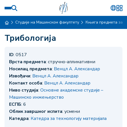
Студије на Машинском факултету
Књига предмета за ш
Трибологија
ID
: 0517
Врста предмета
: стручно-апликативни
Носилац предмета
:
Венцл А. Александар
Извођачи
:
Венцл А. Александар
Контакт особа
:
Венцл А. Александар
Ниво студија
:
Основне академске студије –
Машинско инжењерство
ЕСПБ
: 6
Облик завршног испита
: усмени
Катедра
:
Катедра за технологију материјала