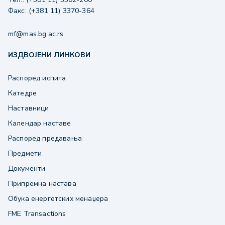
Факс: (+381 11) 3370-364
mf@mas.bg.ac.rs
ИЗДВОЈЕНИ ЛИНКОВИ
Распоред испита
Катедре
Наставници
Календар наставе
Распоред предавања
Предмети
Документи
Припремна настава
Обука енергетских менаџера
FME Transactions