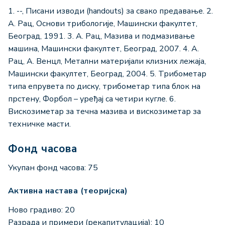
1. --, Писани изводи (handouts) за свакo предавањe. 2.
А. Рац, Основи трибологије, Машински факултет,
Београд, 1991. 3. А. Рац, Мазива и подмазивање
машина, Машински факултет, Београд, 2007. 4. A.
Рац, A. Венцл, Метални материјали клизних лежаја,
Машински факултет, Београд, 2004. 5. Трибометар
типа епрувета по диску, трибометар типа блок на
прстену, Форбол – уређај са четири кугле. 6.
Вискозиметар за течна мазива и вискозиметар за
техничке масти.
Фонд часова
Укупан фонд часова: 75
Активна настава (теоријска)
Ново градиво: 20
Разрада и примери (рекапитулација): 10