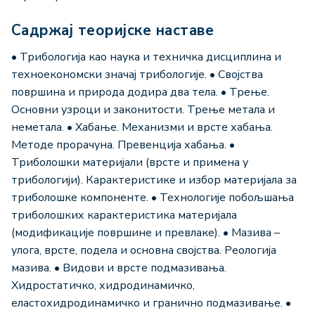
Садржај теоријске наставе
• Трибологија као наука и техничка дисциплина и
техноекономски значај трибологије. • Својства
површина и природа додира два тела. • Трење.
Основни узроци и законитости. Трење метала и
неметала. • Хабање. Механизми и врсте хабања.
Методе прорачуна. Превенција хабања. •
Триболошки материјали (врсте и примена у
трибологији). Карактеристике и избор материјала за
триболошке компоненте. • Технологије побољшања
триболошких карактеристика материјала
(модификације површине и превлаке). • Мазива –
улога, врсте, подела и основна својства. Реологија
мазива. • Видови и врсте подмазивања.
Хидростатичко, хидродинамичко,
еластохидродинамичко и гранично подмазивање. •