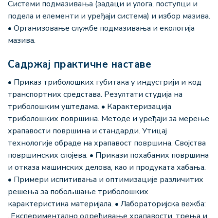
Системи подмазивања (задаци и улога, поступци и
подела и елементи и уређаји система) и избор мазива.
• Организовање службе подмазивања и екологија
мазива.
Садржај практичне наставе
• Приказ триболошких губитака у индустрији и код
транспортних средстава. Резултати студија на
триболошким уштедама. • Карактеризација
триболошких површина. Методе и уређаји за мерење
храпавости површина и стандарди. Утицај
технологије обраде на храпавост површина. Својства
површинских слојева. • Прикази похабаних површина
и отказа машинских делова, као и продуката хабања.
• Примери испитивања и оптимизације различитих
решења за побољшање триболошких
карактеристика материјала. • Лабораторијска вежба:
„Експериментално одређивање храпавости, трења и