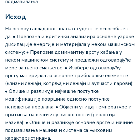
подмазивања.
Исход
На основу савладаног знања студент је оспособљен
да: • Препозна и критички анализира основне узроке
дисипације енергије и материјала у неком машинском
систему; • Препозна доминантну врсту хабања у
неком машинском систему и предложи одговарајуће
мере за њено смањење; • Изабере одговарајућу
врсту материјала за основне триболошке елементе
(клизни лежаји, котрљајни лежаји и зупчасти парови);
• Опише и разликује најчешће поступке
модификације површина односно поступке
наношења превлака; • Објасни утицај температуре и
притиска на величину вискозности (реологија
мазива); • Опише и разликује основне врсте и начине
подмазивања машина и система са њиховим
карактеристикама.