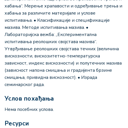
хабања“. Мерење храпавости и одређивање трења и
хабања за различите материјале и услове
испитивања. • Класификације и спецификације
мазива. Методе испитивања мазива. •
Лабораторијска вежба: „Експериментална
испитивања реолошких својстава мазива“.
Утврђивање реолошких својстава течних (величина
вискозности, вискозитетно-температурска
зависност, индекс вискозности) и полутечних мазива
(зависност напона смицања и градијента брзине
смицања, привидна вискозност). • Израда
семинарског рада.
Услов похађања
Нема посебних услова.
Ресурси