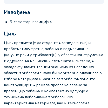
Извођења
5. семестар, позиција 4
Циљ
Циљ предмета је да студент: • сагледа значај и
проблематику трења, хабања и подмазивања
(кључне речи у трибологији), у области конструисања
и одржавања машинских елемената и система, •
овлада фундаменталним знањима из наведених
области трибологије како би мериторно одлучивао о
избору материјала и мазива за трибокомпоненте
конструкције и • решава проблеме везане за
превенцију хабања и компетентно одлучује о
техникама побољшања триболошких
карактеристика материјала, као и технологија