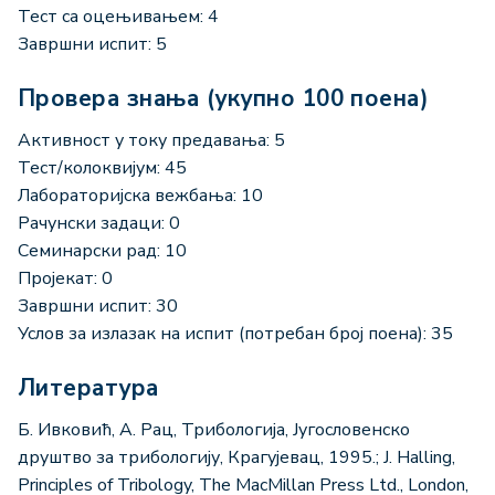
Тест са оцењивањем: 4
Завршни испит: 5
Провера знања (укупно 100 поена)
Активност у току предавања: 5
Тест/колоквијум: 45
Лабораторијска вежбања: 10
Рачунски задаци: 0
Семинарски рад: 10
Пројекат: 0
Завршни испит: 30
Услов за излазак на испит (потребан број поена): 35
Литература
Б. Ивковић, А. Рац, Трибологија, Југословенско
друштво за трибологију, Крагујевац, 1995.; J. Halling,
Principles of Tribology, The MacMillan Press Ltd., London,