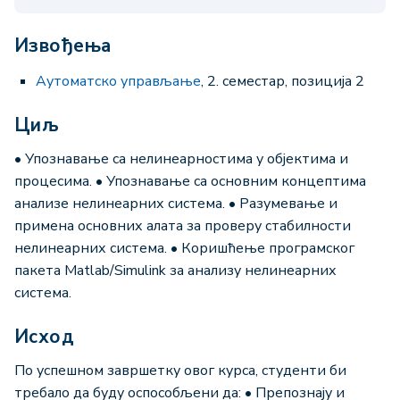
Извођења
Аутоматско управљање
, 2. семестар, позиција 2
Циљ
• Упознавање са нелинеарностима у објектима и
процесима. • Упознавање са основним концептима
анализе нелинеарних система. • Разумевање и
примена основних алата за проверу стабилности
нелинеарних система. • Коришћење програмског
пакета Мatlab/Simulink за анализу нелинеарних
система.
Исход
По успешном завршетку овог курса, студенти би
требало да буду оспособљени да: • Препознају и