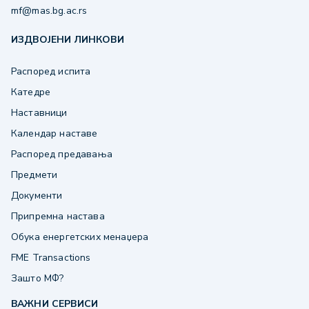
mf@mas.bg.ac.rs
ИЗДВОЈЕНИ ЛИНКОВИ
Распоред испита
Катедре
Наставници
Календар наставе
Распоред предавања
Предмети
Документи
Припремна настава
Обука енергетских менаџера
FME Transactions
Зашто МФ?
ВАЖНИ СЕРВИСИ