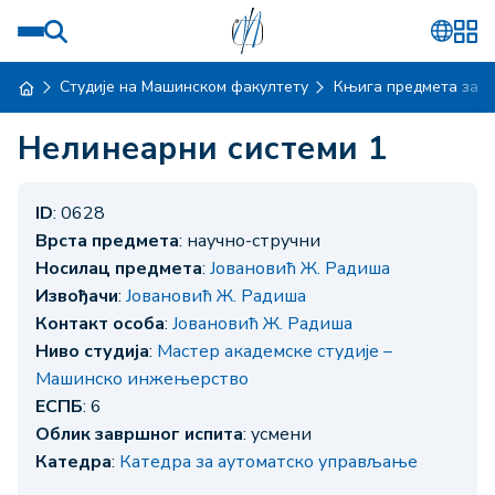
Студије на Машинском факултету
Књига предмета за ш
Нелинеарни системи 1
ID
: 0628
Врста предмета
: научно-стручни
Носилац предмета
:
Јовановић Ж. Радиша
Извођачи
:
Јовановић Ж. Радиша
Контакт особа
:
Јовановић Ж. Радиша
Ниво студија
:
Мастер академске студије –
Машинско инжењерство
ЕСПБ
: 6
Облик завршног испита
: усмени
Катедра
:
Катедра за аутоматско управљање