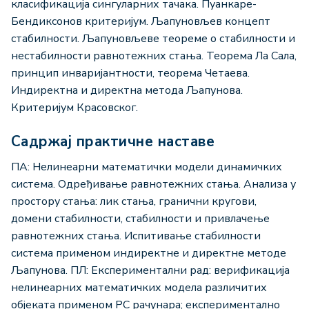
класификација сингуларних тачака. Пуанкаре-
Бендиксонов критеријум. Љапуновљев концепт
стабилности. Љапуновљеве теореме о стабилности и
нестабилности равнотежних стања. Теорема Ла Сала,
принцип инваријантности, теорема Четаева.
Индиректна и директна метода Љапунова.
Критеријум Красовског.
Садржај практичне наставе
ПА: Нелинеарни математички модели динамичких
система. Одређивање равнотежних стања. Aнализа у
простору стања: лик стања, гранични кругови,
домени стабилности, стабилности и привлачење
равнотежних стања. Испитивање стабилности
система применом индиректне и директне методе
Љапунова. ПЛ: Експериментални рад: верификација
нелинеарних математичких модела различитих
објеката применом PC рачунара; експерименталнo