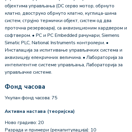
објектима управљања (DC серво мотор, обрнуто
клатно, двоструко обрнуто клатно, куглица-шина
систем, струјно термички објект, систем од два
проточна резервоара), са аквизиционим хардвером и
софтвером. • PC и PC Embedded рачунари, Siemens
Simatic PLC, National Instruments контролери. •
Инсталација за испитивање управљачких система и
аквизицију елекричних величина. • Лабораторија за
интелигентне системе управљања, Лабораторија за
управљачке системе.
Фонд часова
Укупан фонд часова: 75
Активна настава (теоријска)
Ново градиво: 20
Разрада и примери (рекапитулација): 10