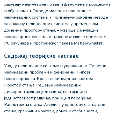
разумеју нелинеарне појаве и феномене у процесима
и објектима. • Одреде математичке моделе
нелинeарних система. • Примењују основне методе
за анализу нелинеарних система у временском
домену и простору стања. • Изврше симулације
нелинеарних система и њихове анализе применом
PC рачунара и програмског пакета Matlab/Simulink.
Садржај теоријске наставе
Увод у нелинеарне системе и управљање. Типични
нелинеарни проблеми и феномени. Типови
нелинеарности. Врсте нелинеарних система.
Простор стања. Решење нелинеарних
диференцијалних једначина, постојање и
јединственост решења, принцип поређења.
Равнотежна стања. Анализа у простору стања: лик
стања, гранични кругови, домени стабилности,