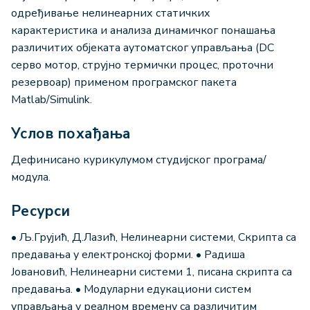
одређивање нелинеарних статичких
карактеристика и анализа динамичког понашања
различитих објеката аутоматског управљања (DC
серво мотор, струјно термички процес, проточни
резервоар) применом програмског пакета
Мatlab/Simulink.
Услов похађања
Дефинисано курикулумом студијског програма/
модула.
Ресурси
• Љ.Грујић, Д.Лазић, Нелинеарни системи, Скрипта са
предавања у електронској форми. • Радиша
Јовановић, Нелинеарни системи 1, писана скрипта са
предавања. • Mодуларни едукациони систем
управљања у реалном времену са различитим