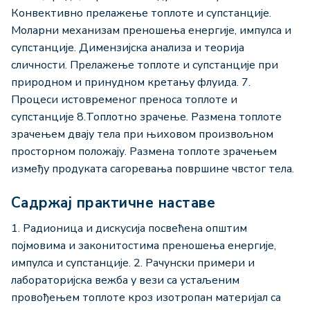
Конвективно прелажење топлоте и супстанције.
Моларни механизам преношења енергије, импулса и
супстанције. Димензијска анализа и теорија
сличности. Прелажење топлоте и супстанције при
природном и принудном кретању флуида. 7.
Процеси истовременог преноса топлоте и
супстанције 8.Топлотно зрачење. Размена топлоте
зрачењем двају тела при њиховом произвољном
просторном положају. Размена топлоте зрачењем
између продуката сагоревања површине чвстог тела.
Садржај практичне наставе
1. Радионица и дискусија посвећена општим
појмовима и законитостима преношења енергије,
импулса и супстанције. 2. Рачунски примери и
лабораторијска вежба у вези са устаљеним
провођењем топлоте кроз изотропан материјал са