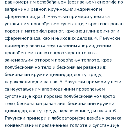
равномерним ослобађањем (везивањем) енергије по
запремини равног, кружноцилиндричног и
сферичног зида. 3. Рачунски примери у вези са
устаљеним провођењем супстанције кроз изотропан
порозни материјал равног, кружноцилиндричног и
сферичног зида, као и њихових делова. 4. Рачунски
примери у вези са неустаљеним апериодичним
провођењем топлоте кроз чврста тела са:
занемарљим отпором провођењу топлоте, кроз
полубесконачно тело и бесконачан раван зид;
бесконачан кружни цилиндар, лопту, греду,
паралелопипед и ваљак. 5. Рачунски примери у вези
са неустаљеним апериодичним провођењем
супстанције кроз порозно полубесконачно чврсто
тело, бесконачан раван зид, бесконачани кружни
цилиндар, лопту, греду, паралелопипед и ваљак. 6.
Рачунски примери и лабораторијска вежба у вези са
конвективним прелажењем топлоте и супстанције