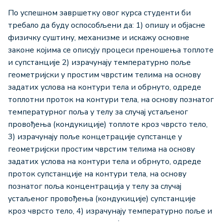
По успешном завршетку овог курса студенти би
требало да буду оспособљени да: 1) опишу и објасне
физичку суштину, механизме и искажу основне
законе којима се описују процеси преношења топлоте
и супстанције 2) израчунају температурно поље
геометријски у простим чврстим телима на основу
задатих услова на контури тела и обрнуто, одреде
топлотни проток на контури тела, на основу познатог
температурног поља у телу за случај устаљеног
провођења (кондукиције) топлоте кроз чврсто тело,
3) израчунају поље концетрације супстанце у
геометријски простим чврстим телима на основу
задатих услова на контури тела и обрнуто, одреде
проток супстанције на контури тела, на основу
познатог поља концентрација у телу за случај
устаљеног провођења (кондукиције) супстанције
кроз чврсто тело, 4) израчунају температурно поље и