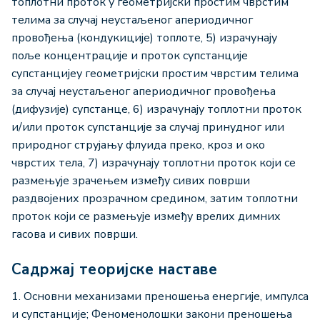
топлотни проток у геометријски простим чврстим
телима за случај неустаљеног апериодичног
провођења (кондукиције) топлоте, 5) израчунају
поље концентрације и проток супстанције
супстанцијеу геометријски простим чврстим телима
за случај неустаљеног апериодичног провођења
(дифузије) супстанце, 6) израчунају топлотни проток
и/или проток супстанције за случај принудног или
природног струјању флуида преко, кроз и око
чврстих тела, 7) израчунају топлотни проток који се
размењује зрачењем између сивих површи
раздвојених прозрачном средином, затим топлотни
проток који се размењује између врелих димних
гасова и сивих површи.
Садржај теоријске наставе
1. Основни механизами преношења енергије, импулса
и супстанције; Феноменолошки закони преношења