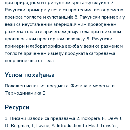
при природном и принудном кретању флуида. 7.
Рачунски примери у вези са процесима истовременог
преноса топлоте и супстанције 8. Рачунски примери у
вези са неустаљеним апериодичним провођењем
размена топлоте зрачењем двају тела при њиховом
произвољном просторном положају. 9. Рачунски
примери и лабораторијска вежба у вези са разменом
топлоте зрачењем између продуката сагоревања
површине чвстог тела
Услов похађања
Положен испит из предмета: Физика и мерења и
Термодинамика Б
Ресурси
1. Писани изводи са предавања 2. Incropera, F., DeWit,
D., Bergman, T, Lavine, A: Introduction to Heat Transfer,