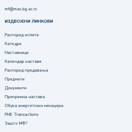
mf@mas.bg.ac.rs
ИЗДВОЈЕНИ ЛИНКОВИ
Распоред испита
Катедре
Наставници
Календар наставе
Распоред предавања
Предмети
Документи
Припремна настава
Обука енергетских менаџера
FME Transactions
Зашто МФ?