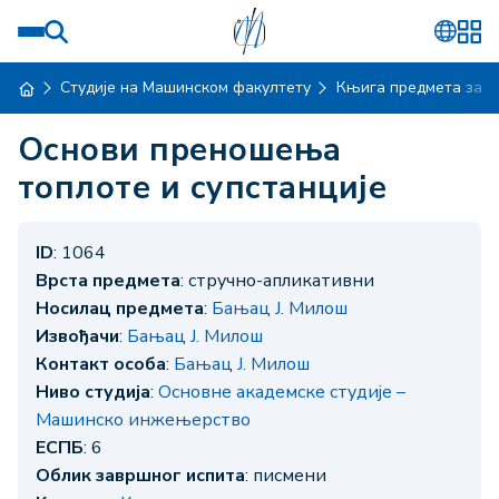
Студије на Машинском факултету
Књига предмета за ш
Основи преношења
топлоте и супстанције
ID
: 1064
Врста предмета
: стручно-апликативни
Носилац предмета
:
Бањац Ј. Милош
Извођачи
:
Бањац Ј. Милош
Контакт особа
:
Бањац Ј. Милош
Ниво студија
:
Основне академске студије –
Машинско инжењерство
ЕСПБ
: 6
Облик завршног испита
: писмени