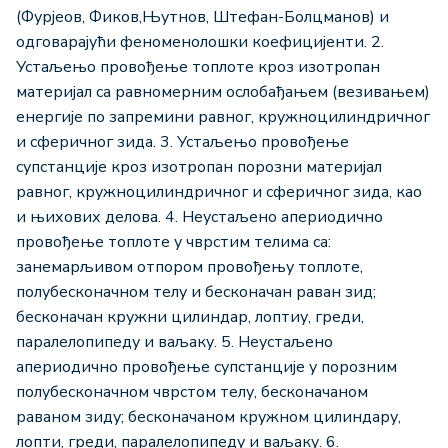
(Фурјеов, Фиков,Њутнов, Штефан-Болцманов) и
одговарајући феноменолошки коефицијенти. 2.
Устаљењо провођење топлоте кроз изотропан
материјал са равномерним ослобађањем (везивањем)
енергије по запремини равног, кружноцилиндричног
и сферичног зида. 3. Устаљењо провођење
супстанције кроз изотропан порозни материјал
равног, кружноцилиндричног и сферичног зида, као
и њихових делова. 4. Неустаљено апериодично
провођење топлоте у чврстим телима са:
занемарљивом отпором провођењу топлоте,
полубесконачном телу и бесконачан раван зид;
бесконачан кружни цилиндар, лоптиу, греди,
паралелопипеду и ваљаку. 5. Неустаљено
апериодично провођење супстанције у порозним
полубесконачном чврстом телу, бесконачаном
раваном зиду; бесконачаном кружном цилиндару,
лопти, греди, паралелопипеду и ваљаку. 6.