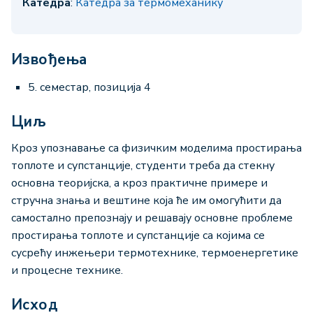
Катедра
:
Катедра за термомеханику
Извођења
5. семестар, позиција 4
Циљ
Кроз упознавање са физичким моделима простирања
топлоте и супстанције, студенти треба да стекну
основна теоријска, а кроз практичне примере и
стручна знања и вештине која ће им омогућити да
самостално препознају и решавају основне проблеме
простирања топлоте и супстанције са којима се
сусрећу инжењери термотехнике, термоенергетике
и процесне технике.
Исход