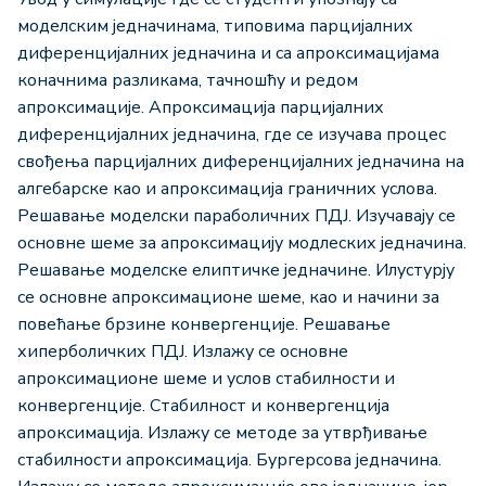
моделским једначинама, типовима парцијалних
диференцијалних једначина и са апроксимацијама
коначнима разликама, тачношћу и редом
апроксимације. Апроксимација парцијалних
диференцијалних једначина, где се изучава процес
свођења парцијалних диференцијалних једначина на
алгебарске као и апроксимација граничних услова.
Решавање моделски параболичних ПДЈ. Изучавају се
основне шеме за апроксимацију модлеских једначина.
Решавање моделске елиптичке једначине. Илустурју
се основне апроксимационе шеме, као и начини за
повећање брзине конвергенције. Решавање
хиперболичких ПДЈ. Излажу се основне
апроксимационе шеме и услов стабилности и
конвергенције. Стабилност и конвергенција
апроксимација. Излажу се методе за утврђивање
стабилности апроксимација. Бургерсова једначина.