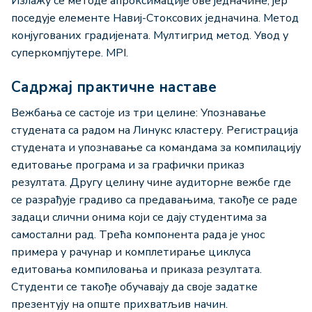
Излажу се методе апроксимације ове једначине, јер
поседује елементе Навиј-Стоксових једначина. Метод
конјугованих градијената. Мултигрид метод. Увод у
суперкомпјутере. MPI.
Садржај практичне наставе
Вежбања се састоје из три целине: Упознавање
студената са радом на Линукс кластеру. Регистрација
студената и упознавање са командама за компилацију
едитовање програма и за графички приказ
резултата. Другу целину чине аудиторне вежбе где
се разрађује градиво са предавањима, такође се раде
задаци слични онима који се дају студентима за
самостални рад. Трећа компонента рада је унос
примера у рачунар и комплетирање циклуса
едитовања компиловања и приказа резултата.
Студенти се такође обучавају да своје задатке
презентују на опште прихватљив начин.