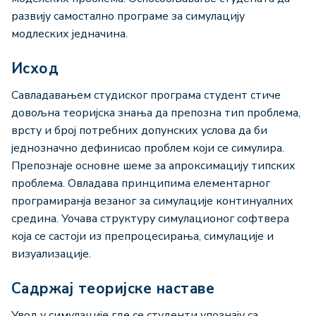
развију самостално програме за симулацију
модлеских једначина.
Исход
Савладавањем студиског програма студент стиче
довољна теоријска знања да препозна тип проблема,
врсту и број потребних допунских услова да би
једнозначно дефинисао проблем који се симулира.
Препознаје основне шеме за апроксимацију типских
проблема. Овладава принципима елементарног
програмиранја везаног за симулације континуалних
средина. Уочава структуру симулационог софтвера
која се састоји из препроцесирања, симулације и
визуализације.
Садржај теоријске наставе
Увод у симулације где се студенти упознају са