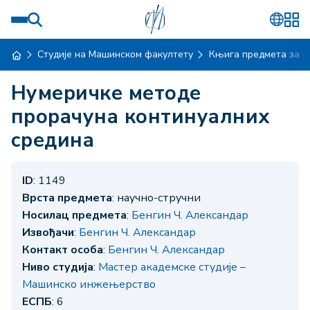
Студије на Машинском факултету
Књига предмета за ш
Нумеричке методе
прорачуна континуалних
средина
ID
: 1149
Врста предмета
: научно-стручни
Носилац предмета
:
Бенгин Ч. Александар
Извођачи
:
Бенгин Ч. Александар
Контакт особа
:
Бенгин Ч. Александар
Ниво студија
:
Мастер академске студије –
Машинско инжењерство
ЕСПБ
: 6