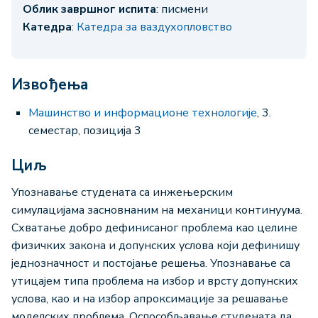
Облик завршног испита
: писмени
Катедра
:
Катедра за ваздухопловство
Извођења
Машинство и информационе технологије
, 3.
семестар, позиција 3
Циљ
Упознавање студената са инжењерским
симулацијама засновнаним на механици континуума.
Схватање добро дефинисаног проблема као целине
физичких закона и допунских услова који дефинишу
једнозначност и постојање решења. Упознавање са
утицајем типа проблема на избор и врсту допунских
услова, као и на избор апроксимације за решавање
моделских проблема. Оспособљавање студената да