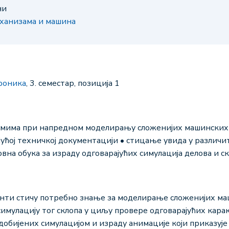
ни
еханизама и машина
роника
, 3. семестар, позиција 1
емима при напредном моделирању сложенијих машинских д
ућој техничкој документацији • стицање увида у различи
овна обука за израду одговарајућих симулација делова и с
енти стичу потребно знање за моделирање сложенијих ма
симулацију тог склопа у циљу провере одговарајућих кара
добијених симулацијом и израду анимације који приказује 