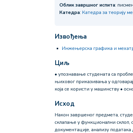
Облик завршног испита
: писме
Катедра
:
Катедра за теорију м
Извођења
Инжењерска графика и мехат
Циљ
• упознавање студената са пробл
њиховог приказивања у одговарај
која се користи у машинству • осн
Исход
Након завршеног предмета, студ
склапање у функционални склоп, 
документације, анализу података 