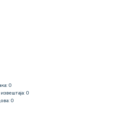
ка: 0
извештаја: 0
ова: 0