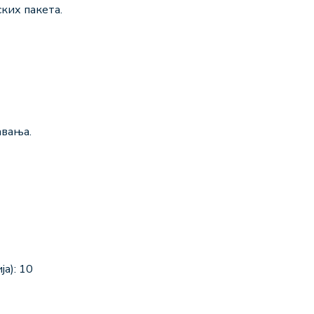
ких пакета.
авања.
а): 10