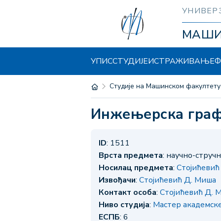
УНИВЕР
МАШ
УПИС
СТУДИЈЕ
ИСТРАЖИВАЊЕ
Ф
Студије на Машинском факултету
Инжењерска граф
ID
: 1511
Врста предмета
: научно-струч
Носилац предмета
:
Стојићевић
Извођачи
:
Стојићевић Д. Миша
Контакт особа
:
Стојићевић Д. 
Ниво студија
:
Мастер академск
ЕСПБ
: 6