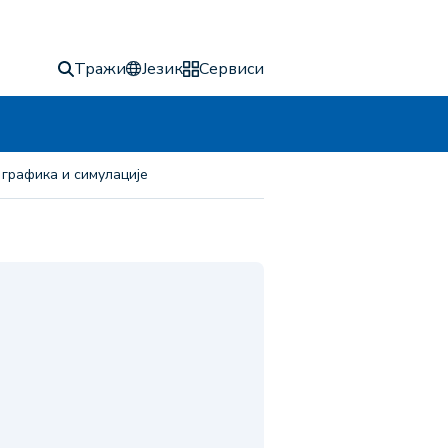
Тражи
Језик
Сервиси
 графика и симулације