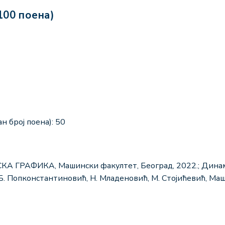
100 поена)
н број поена): 50
КА ГРАФИКА, Машински факултет, Београд, 2022.; Дина
Б. Попконстантиновић, Н. Младеновић, М. Стојићевић, Маш