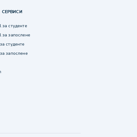
 СЕРВИСИ
 за студенте
 за запослене
за студенте
за запослене
m