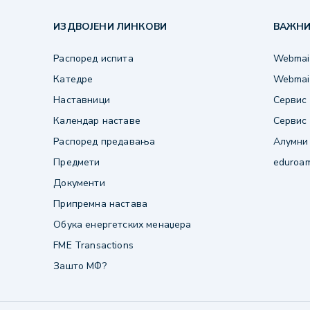
ИЗДВОЈЕНИ ЛИНКОВИ
ВАЖНИ
Распоред испита
Webmail
Катедре
Webmail
Наставници
Сервис 
Календар наставе
Сервис 
Распоред предавања
Алумни
Предмети
eduroa
Документи
Припремна настава
Обука енергетских менаџера
FME Transactions
Зашто МФ?