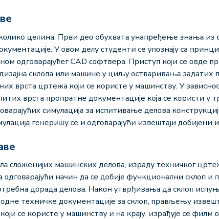
аве
 неколико целина. Први део обухвата унапређење знања и
кументације. У овом делу студенти се упознају са принц
ом одговарајућег CAD софтвера. Приступ који се овде пр
дизајна склопа или машине у циљу остваривања задатих 
их врста цртежа који се користе у машинству. У зависнос
читих врста пропратне документације која се користи у 
оварајућих симулација за испитивање делова конструкција
улација генеришу се и одговарајући извештаји добијени и
аве
а сложенијих машинских делова, израду техничког цртежа
 одговарајући начин да се добије функционални склоп и п
потребна дорада делова. Након утврђивања да склоп испу
одне техничке документације за склоп, прављењу извешта
оји се користе у машинству и на крају, израђује се филм