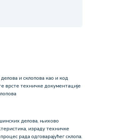
елова и склопова као и код
те врсте техничке документације
клопова
шинских делова, њихово
ктеристика, израду техничке
процес рада одговарајућег склопа.