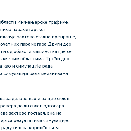
з области Инжењерске графике,
ипима параметарског
иказује захтева стално креирање,
почетних параметара Други део
ти од области машинства где се
траженим областима. Трећи део
 као и симулације рада
з симулација рада механизама.
 за делове као и за цео склоп.
ровера да ли склоп одговара
њава захтеве постављене на
ја са резултатима симулације.
 о раду склопа коришћењем