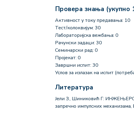
Провера знања (укупно 
Активност у току предавања: 10
Тест/колоквијум: 30
Лабораторијска вежбања: 0
Рачунски задаци: 30
Семинарски рад: 0
Пројекат: 0
Завршни испит: 30
Услов за излазак на испит (потреба
Литература
Јели З., Шиниковић Г: ИНЖЕЊЕРС
запречно импулсних механизама, 