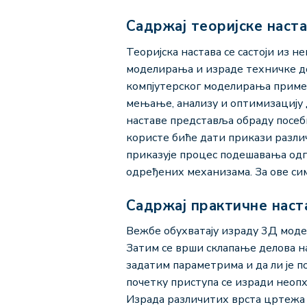
Садржај теоријске наст
Теоријска настава се састоји из
моделирања и израде техничке до
компјутерског моделирања примен
мењање, анализу и оптимизацију 
наставе представља обраду посебн
користе биће дати прикази разли
приказује процес подешавања одг
одређених механизама. За ове сим
Садржај практичне наст
Вежбе обухватају израду 3Д модел
Затим се врши склапање делова на
задатим параметрима и да ли је 
почетку приступа се изради неопх
Израда различитих врста цртежа к