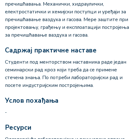
пречишћавања. Механички, хидраулички,
електростатички и хемијски поступци и уређаји за
пречишћавање ваздуха и гасова. Мере заштите при
пројектовању, грађењу и експлоатацији постројења
за пречишћавање ваздуха и гасова.
Садржај практичне наставе
Студенти под менторством наставника раде један
семинарски рад кроз који треба да се примене
стечена знања. По потреби лабораторијски рад и
посете индустријским постројењима.
Услов похађања
-
Ресурси