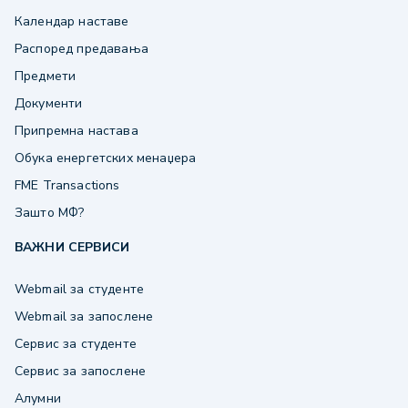
Календар наставе
Распоред предавања
Предмети
Документи
Припремна настава
Обука енергетских менаџера
FME Transactions
Зашто МФ?
ВАЖНИ СЕРВИСИ
Webmail за студенте
Webmail за запослене
Сервис за студенте
Сервис за запослене
Алумни