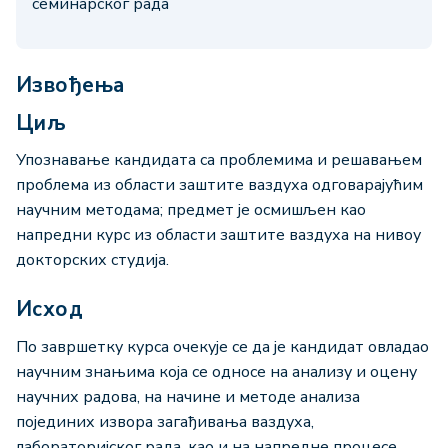
семинарског рада
Извођења
Циљ
Упознавање кандидата са проблемима и решавањем
проблема из области заштите ваздуха одговарајућим
научним методама; предмет је осмишљен као
напредни курс из области заштите ваздуха на нивоу
докторских студија.
Исход
По завршетку курса очекује се да је кандидат овладао
научним знањима која се односе на анализу и оцену
научних радова, на начине и методе анализа
појединих извора загађивања ваздуха,
лабораторијског рада, као и на напредне процесе