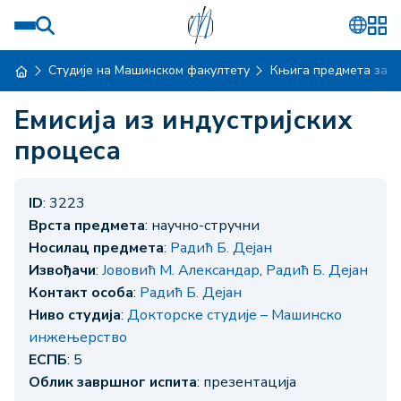
Студије на Машинском факултету
Књига предмета за ш
Емисија из индустријских
процеса
ID
: 3223
Врста предмета
: научно-стручни
Носилац предмета
:
Радић Б. Дејан
Извођачи
:
Јововић М. Александар
,
Радић Б. Дејан
Контакт особа
:
Радић Б. Дејан
Ниво студија
:
Докторске студије – Машинско
инжењерство
ЕСПБ
: 5
Облик завршног испита
: презентација