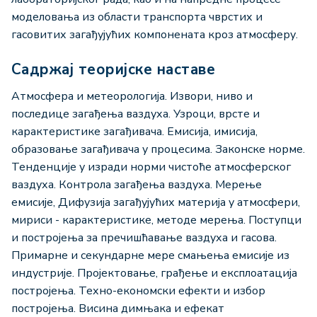
моделовања из области транспорта чврстих и
гасовитих загађујућих компонената кроз атмосферу.
Садржај теоријске наставе
Атмосфера и метеорологија. Извори, ниво и
последице загађења ваздуха. Узроци, врсте и
карактеристике загађивача. Емисија, имисија,
образовање загађивача у процесима. Законске норме.
Тенденције у изради норми чистоће атмосферског
ваздуха. Контрола загађења ваздуха. Мерење
емисије, Дифузија загађујућих материја у атмосфери,
мириси - карактеристике, методе мерења. Поступци
и постројења за пречишћавање ваздуха и гасова.
Примарне и секундарне мере смањења емисије из
индустрије. Пројектовање, грађење и експлоатација
постројења. Техно-економски ефекти и избор
постројења. Висина димњака и ефекат