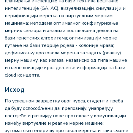
планирања инспекције на бази техника вештачке
интелигенције (GA, AC), визуелизацији, симулацији и
верификацији мерења на виртуелним мерним
машинама; методама оптималног конфигурисања
мерних сензора и анализи постављања делова на
бази генетских алгоритама; оптимизацији мерне
путање на бази теорије ројева - колоније мрава;
дефинисању протокола мерења за задату (реалну)
мерну машину, као излаза, независно од типа машине
и њене локације кроз дељење информација на бази
cloud концепта.
Исход
По успешном завршетку овог курса, студенти треба
да буду оспособљени да: препознају, унапређују
постојеће и развијају нове протоколе у комуникацији
између виртуелне и реалне мерне машине;
аутоматски генеришу протокол мерења и тако смање