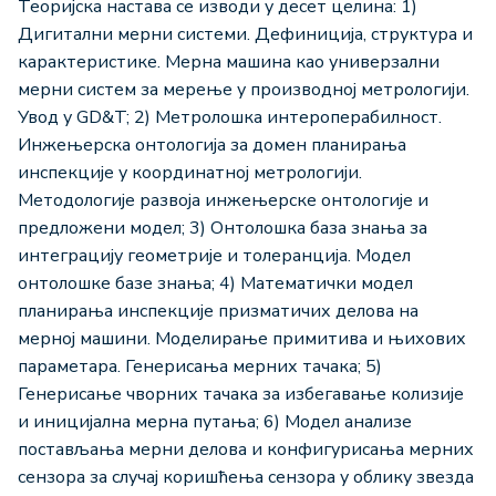
Теоријска настава се изводи у десет целина: 1)
Дигитални мерни системи. Дефиниција, структура и
карактеристике. Мерна машина као универзални
мерни систем за мерење у производној метрологији.
Увод у GD&T; 2) Метролошка интероперабилност.
Инжењерска онтологија за домен планирања
инспекције у координатној метрологији.
Методологије развоја инжењерске онтологије и
предложени модел; 3) Онтолошка база знања за
интеграцију геометрије и толеранција. Модел
онтолошке базе знања; 4) Математички модел
планирања инспекције призматичих делова на
мерној машини. Моделирање примитива и њихових
параметара. Генерисања мерних тачака; 5)
Генерисање чворних тачака за избегавање колизије
и иницијална мерна путања; 6) Модел анализе
постављања мерни делова и конфигурисања мерних
сензора за случај коришћења сензора у облику звезда