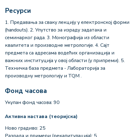
Ресурси
1. Предавања за сваку лекцију у електронској форми
(handouts). 2. Упутство за израду задатака и
семинарког рада. 3. Монографија из области
квалитета и производне метрологије. 4. Сајт
предмета са адресама водећих организација и
важних институција у овој области (у припреми). 5.
Техничка база предмета - Лабораторија за
производну метрологију и TQM .
Фонд часова
Укупан фонд часова: 90
Активна настава (теоријска)
Ново градиво: 25
Разрада и примери (рекапитулација): 5