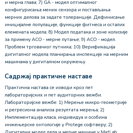
и мерна глава; 7) GA - модел оптималног
конфигурисања мених сензора и постављања
мерних делова за задате толеранције. Дефинисање
иницијалне популације, функције фитнеса и осталих
елемената модела; 8) Модел података и зоне колизије
за примену ACO - мерне путање; 9) ACO - модел.
Проблем трговачког путника; 10) Верификација
дигиталног модела планирања инспекције на мерним
машинама у дигиталном окружењу.
Садржај практичне наставе
Практична настава се изводи кроз пет
лабораторијских и пет аудиторних вежби.
Лабораторијске вежбе: 1) Мерење микро-геометрије
и регресиона анализа резултата мерења; 2)
Имплементација класа, индивидуа и особина
инжењерске онтологије у Protege софтверу; 2)
Дигитални модел дела и мерне машине у МаtLab