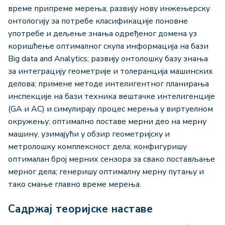
време припреме мерења; развију нову инжењерску
онтологију за потребе класификације поновне
употребе и дељење знања одређеног домена уз
коришћење оптималног скупа информација на бази
Big data and Analytics; развију онтолошку базу знања
за интеграцију геометрије и толеранција машинских
делова; примене методе интелигентног планирања
инспекције на бази техника вештачке интелигенције
(GA и AC) и симулирају процес мерења у виртуелном
окружењу; оптимално поставе мерни део на мерну
машину, узимајући у обзир геометријску и
метролошку комплексност дела; конфигуришу
оптималан број мерних сензора за свако постављање
мерног дела; генеришу оптималну мерну путању и
тако смање главно време мерења.
Садржај теоријске наставе