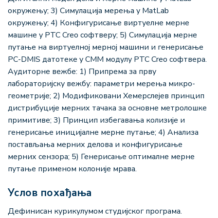
окружењу; 3) Симулација мерења у МаtLab
окружењу; 4) Конфигурисање виртуелне мерне
машине у PTC Creo софтверу; 5) Симулација мерне
путање на виртуелној мерној машини и генерисање
PC-DMIS датотеке у CMM модулу PTC Creo софтвера.
Аудиторне вежбе: 1) Припрема за прву
лабораторијску вежбу: параметри мерења микро-
геометрије; 2) Модификовани Хемерслејев принцип
дистрибуције мерних тачака за основне метролошке
примитиве; 3) Принцип избегавања колизије и
генерисање иницијалне мерне путање; 4) Анализа
постављања мерних делова и конфигурисање
мерних сензора; 5) Генерисање оптималне мерне
путање применом колоније мрава.
Услов похађања
Дефинисан курикулумoм студијског програма.