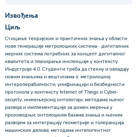
Извођења
Циљ
Стицање теоријских и практичних знања у области
нове генерације метролошких система - дигиталних
мерних система потребних за концепт дигиталног
квалитета и планирања инспекције у контексту
Индустрије 4.0. Студенти треба да стекну и овладају
новим знањима и вештинама о: метролошкој
интероперабилности, унификацији и безбедности
протокола у контексту Internet of Things и Cyber-
security; инжењерској онтологији, методама њеног
развоја и имплементaције за домен мерења у
производњи; онтолошким базама знања и њеним
развојем за интеграцију геометрије и толеранција
машинских делова; методама интелигентног