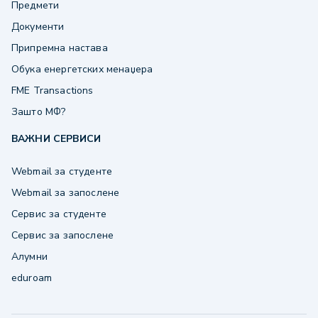
Предмети
Документи
Припремна настава
Обука енергетских менаџера
FME Transactions
Зашто МФ?
ВАЖНИ СЕРВИСИ
Webmail за студенте
Webmail за запослене
Сервис за студенте
Сервис за запослене
Алумни
eduroam