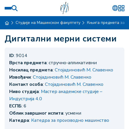
Студије на Машинском факултету
Књига предмета за ш
Дигитални мерни системи
ID
: 9014
Врста предмета
: стручно-апликативни
Носилац предмета
:
Стојадиновић М. Славенко
Извођачи
:
Стојадиновић М. Славенко
Контакт особа
:
Стојадиновић М. Славенко
Ниво студија
:
Мастер академске студије –
Индустрија 4.0
ЕСПБ
: 6
Облик завршног испита
: усмени
Катедра
:
Катедра за производно машинство