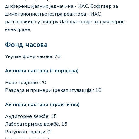
диференцијалних једначина - ИАС, Софтвер за
димензионисање језгра реактора - ИАС,
расположиво у оквиру Лабораторије за нуклеарне
електране.
Фонд часова
Укупан фонд часова: 75
Активна настава (теоријска)
Ново градиво: 20
Разрада и примери (рекапитулација): 10
Активна настава (практична)
Аудиторне вежбе: 15
Лабораторијске вежбе: 15
Рачунски задаци: 0