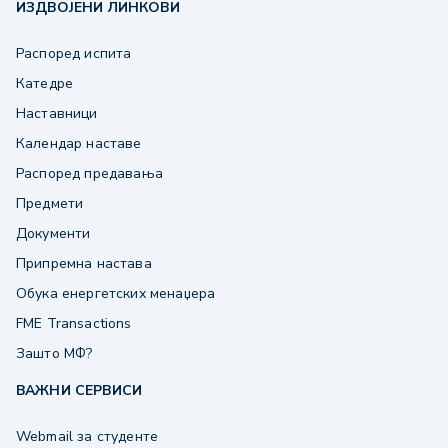
ИЗДВОЈЕНИ ЛИНКОВИ
Распоред испита
Катедре
Наставници
Календар наставе
Распоред предавања
Предмети
Документи
Припремна настава
Обука енергетских менаџера
FME Transactions
Зашто МФ?
ВАЖНИ СЕРВИСИ
Webmail за студенте