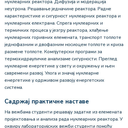
нуклеарних реактора. Дифузија и модерација
неутрона. Решавање једначине реактора. Радне
карактеристике и сигурност нуклеарних реактора и
нуклеарних електрана. Спрега нуклеарних и
термичких процеса у језгру реактора, хлађење
нуклеарних горивних елемената, транспорт топлоте
једнофазним и двофазним носиоцем топлоте и криза
размене топлоте. Компјутерски програми за
термохидрауличке анализаме сигурности. Преглед
нуклеарне енергетике у свету и окружењу и њен
савремени развој. Улога и значај нуклеарне
енергетике у одрживом развоју енергетских
система.
Садржај практичне наставе
На вежбама студенти решавају задатке из елемената
пројектовања и анализа рада нуклеарних реактора. У
оквиру лабораторијских вежби студенти помоћу