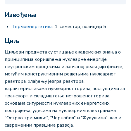
Извођења
Термоенергетика
, 1. семестар, позиција 5
Циљ
Циљеви предмета су стицање академских знања о
принципима коришћења нуклеарне енергије,
неутронским процесима и ланчаној реакцији фисије,
могућим конструктивним решењима нуклеарног
реактора, хлађењу језгра реактора,
карактеристикама нуклеарног горива, поступцима за
транспорт и складиштење истрошеног горива,
основама сигурности нуклеарних енергетских
постројења, удесима на нуклеарним електранама
"Острво три миље", "Чернобил" и "Фукушима", као и
савременим правцима развоја.