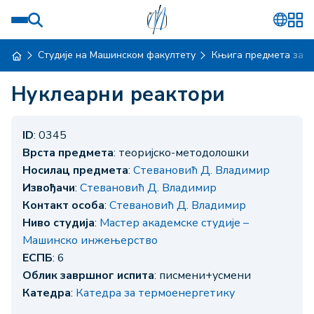
Студије на Машинском факултету
Књига предмета за ш
Нуклеарни реактори
ID
: 0345
Врста предмета
: теоријско-методолошки
Носилац предмета
:
Стевановић Д. Владимир
Извођачи
:
Стевановић Д. Владимир
Контакт особа
:
Стевановић Д. Владимир
Ниво студија
:
Мастер академске студије –
Машинско инжењерство
ЕСПБ
: 6
Облик завршног испита
: писмени+усмени
Катедра
:
Катедра за термоенергетику