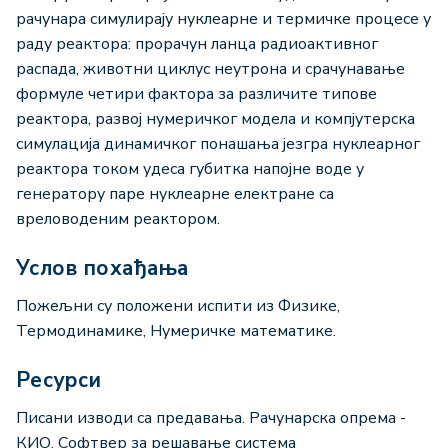
рачунара симулирају нуклеарне и термичке процесе у
раду реактора: прорачун ланца радиоактивног
распада, животни циклус неутрона и срачунавање
формуле четири фактора за различите типове
реактора, развој нумеричког модела и компјутерска
симулација динамичког понашања језгра нуклеарног
реактора током удеса губитка напојне воде у
генератору паре нуклеарне електране са
вреловоденим реактором.
Услов похађања
Пожељни су положени испити из Физике,
Термодинамике, Нумеричке математике.
Ресурси
Писани изводи са предавања. Рачунарска опрема -
КИО, Софтвер за решавање система