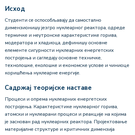
Исход
Студенти се оспособљавају да самостално
димензионишу језгро нуклеарног реактора, одреде
термичке и неутронске карактеристике горива,
модератора и хладиоца, дефинишу основне
елементе сигурности нуклеарних енергетских
постројења и сагледају основне техничке,
технолошке, еколошке и економске услове и чиниоце
коришћења нуклеарне енергије.
Садржај теоријске наставе
Процеси и опрема нуклеарних енергетских
постројења. Карактеристике нуклеарног горива,
атомски и нуклеарани процеси и реакције на којима
је заснован рад нуклеарних реактора. Пројектовање
материјалне структуре и критичних димензија