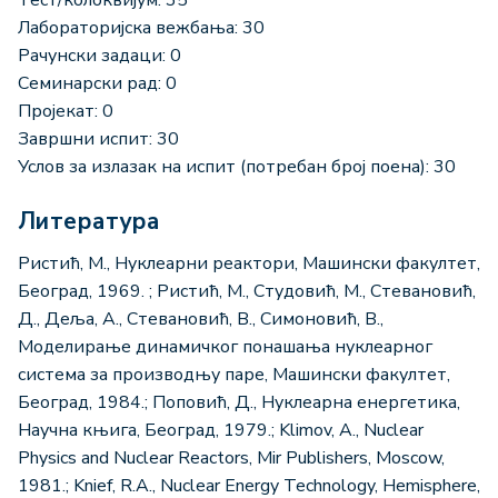
Лабораторијска вежбања: 30
Рачунски задаци: 0
Семинарски рад: 0
Пројекат: 0
Завршни испит: 30
Услов за излазак на испит (потребан број поена): 30
Литература
Ристић, М., Нуклеарни реактори, Машински факултет,
Београд, 1969. ; Ристић, М., Студовић, М., Стевановић,
Д., Деља, А., Стевановић, В., Симоновић, В.,
Моделирање динамичког понашања нуклеарног
система за производњу паре, Машински факултет,
Београд, 1984.; Поповић, Д., Нуклеарна енергетика,
Научна књига, Београд, 1979.; Klimov, A., Nuclear
Physics and Nuclear Reactors, Mir Publishers, Moscow,
1981.; Knief, R.A., Nuclear Energy Technology, Hemisphere,