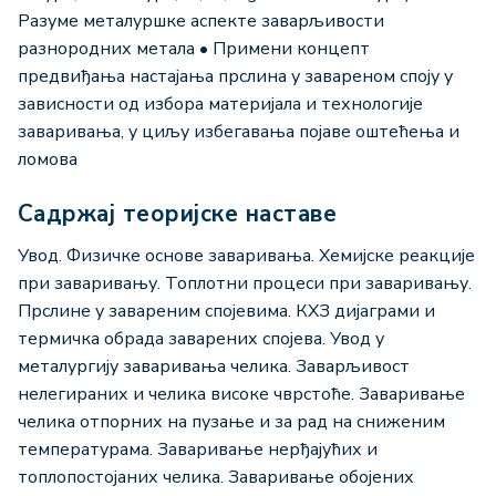
Разуме металуршке аспекте заварљивости
разнородних метала • Примени концепт
предвиђања настајања прслина у завареном споју у
зависности од избора материјала и технологије
заваривања, у циљу избегавања појаве оштећења и
ломова
Садржај теоријске наставе
Увод. Физичке основе заваривања. Хемијске реакције
при заваривању. Топлотни процеси при заваривању.
Прслине у завареним спојевима. КХЗ дијаграми и
термичка обрада заварених спојева. Увод у
металургију заваривања челика. Заварљивост
нелегираних и челика високе чврстоће. Заваривање
челика отпорних на пузање и за рад на сниженим
температурама. Заваривање нерђајућих и
топлопостојаних челика. Заваривање обојених