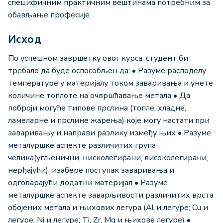
специфичним практичним вештинама потребним за
обављање професије.
Исход
По успешном завршетку овог курса, студент би
требало да будe оспособљен да: • Разуме расподелу
температуре у материјалу током заваривања и унете
количине топлоте на очвршћавање метала • Да
поброји могуће типове прслина (топле, хладне,
ламеларне и прслине жарења) које могу настати при
заваривању и направи разлику између њих • Разуме
металуршке аспекте различитих група
челика(угљенични, нисколегирани, високолегирани,
нерђајући), изабере поступак заваривања и
одговарајући додатни материјал • Разуме
металуршке аспекте заварљивости различитих врста
обојених метала и њихових легура (Аl и легуре; Cu и
легуре; Ni и легуре; Ti, Zr, Мg и њихове легуре) •