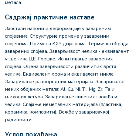
метала.
Садржај практичне наставе
Заостали напони и деформације у завареним
спојевима. Структурне промене у завареним
спојевима. Примена КХЗ дијаграма. Термичка обрада
заварених спојева. Заварљивост челика - еквивалент
угљеника,ЦЕ. Грешке. Испитивање заварених
спојева. Оцена заварљивости различитих врста
челика. Eквивалент хрома и еквивалент никла.
Заваривање разнородних материјала. Заваривање
неких обојених метала: Al, Cu, Ni, Ti, Mg, Zr, Ta и
њихових легура. Заваривање ливених гвожђа и
челика. Спајање неметалних материјала (пластика,
керамика, композити). Вежбе у заваривачкој
радионици.
Услов похађања