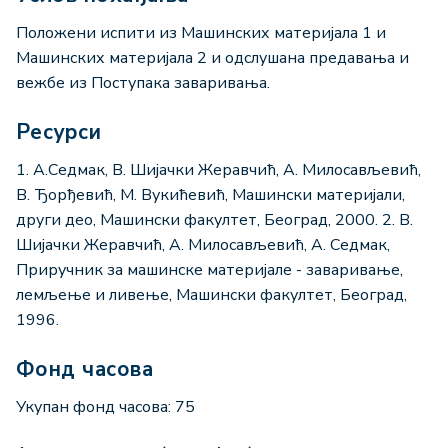
Положени испити из Машинских материјала 1 и
Машинских материјала 2 и одслушана предавања и
вежбе из Поступака заваривања.
Ресурси
1. А.Седмак, В. Шијачки Жеравчић, А. Милосављевић,
В. Ђорђевић, М. Вукићевић, Машински материјали,
други део, Машински факултет, Београд, 2000. 2. В.
Шијачки Жеравчић, А. Милосављевић, А. Седмак,
Приручник за машинске материјале - заваривање,
лемљење и ливење, Машински факултет, Београд,
1996.
Фонд часова
Укупан фонд часова: 75