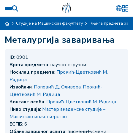
Студије на Машинском факултету
Књига предмета за ш
Металургија заваривања
ID
: 0901
Врста предмета
: научно-стручни
Носилац предмета
:
Прокић-Цветковић М.
Радица
Извођачи
:
Поповић Д. Оливера
,
Прокић-
Цветковић М. Радица
Контакт особа
:
Прокић-Цветковић М. Радица
Ниво студија
:
Мастер академске студије –
Машинско инжењерство
ЕСПБ
: 6
Облик завршног испита
: писмени+усмени