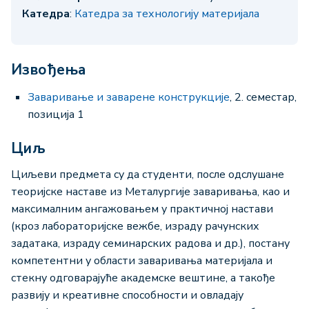
Катедра
:
Катедра за технологију материјала
Извођења
Заваривање и заварене конструкције
, 2. семестар,
позиција 1
Циљ
Циљеви предмета су да студенти, после одслушане
теоријске наставе из Металургије заваривања, као и
максималним ангажовањем у практичној настави
(кроз лабораторијске вежбе, израду рачунских
задатака, израду семинарских радова и др.), постану
компетентни у области заваривања материјала и
стекну одговарајуће академске вештине, а такође
развију и креативне способности и овладају