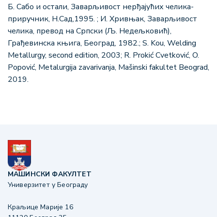
Б. Сабо и остали, Заварљивост нерђајућих челика-
приручник, Н.Сад,1995. ; И. Хривњак, Заварљивост
челика, превод на Српски (Љ. Недељковић),
Грађевинска књига, Београд, 1982.; S. Kou, Welding
Metallurgy, second edition, 2003; R. Prokić Cvetković, O.
Popović, Metalurgija zavarivanja, Mašinski fakultet Beograd,
2019.
МАШИНСКИ ФАКУЛТЕТ
Универзитет у Београду
Краљице Марије 16