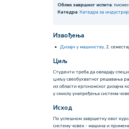
Облик завршног испита
: писме
Катедра
:
Катедра за индустри
Извођења
Дизајн у машинству
, 2. семест
Циљ
Студенти треба да овладају спец
циљу свеобухватног решавања ра
из области ергономског дизајна к
у смислу унапређења система чове
Исход
По успешном завршетку овог курса
систему човек - машина и примен