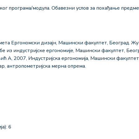
ог програма/модула. Обавезни услов за похађање предмет
мета Ергономски дизајн, Машински факултет, Београд. Жуњ
бе из индустријске ергономије, Машински факултет, Беог
ћ А, 2007, Индустријска ергономија, Машински факултет
ар, антропометријска мерна опрема.
а): 6