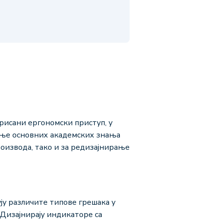
рисани ергономски приступ, у
ање основних академских знања
роизвода, тако и за редизајнирање
ју различите типове грешака у
Дизајнирају индикаторе са