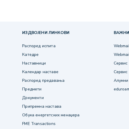
ИЗДВОЈЕНИ ЛИНКОВИ
ВАЖНИ
Распоред испита
Webmail
Катедре
Webmail
Наставници
Сервис 
Календар наставе
Сервис 
Распоред предавања
Алумни
Предмети
eduroa
Документи
Припремна настава
Обука енергетских менаџера
FME Transactions