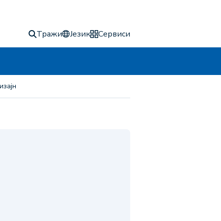
Тражи
Језик
Сервиси
изајн