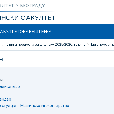
ЗИТЕТ У БЕОГРАДУ
ИНСКИ ФАКУЛТЕТ
АКУЛТЕТ
ОБАВЕШТЕЊА
Књига предмета за школску 2025/2026. годину
Ергономски д
н
ни
лександар
р
андар
е студије – Машинско инжењерство