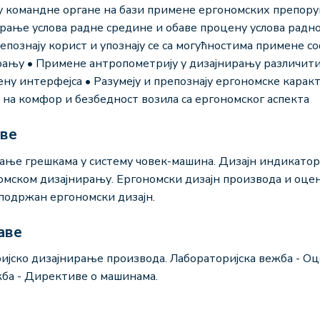
ју командне органе на бази примене ергономских препор
рање услова радне средине и обаве процену услова радн
познају корист и упознају се са могућностима примене 
ању • Примене антропометрију у дизајнирању различити
ену интерфејса • Разумеју и препознају ергономске карак
 на комфор и безбедност возила са ергономског аспекта
аве
љање грешкама у систему човек-машина. Дизајн индикатор
мском дизајнирању. Ергономски дизајн производа и оце
 подржан ергономски дизајн.
аве
ијско дизајнирање производа. Лабораторијска вежба - Оц
ба - Директиве о машинама.