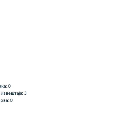
ка: 0
извештаја: 3
ова: 0