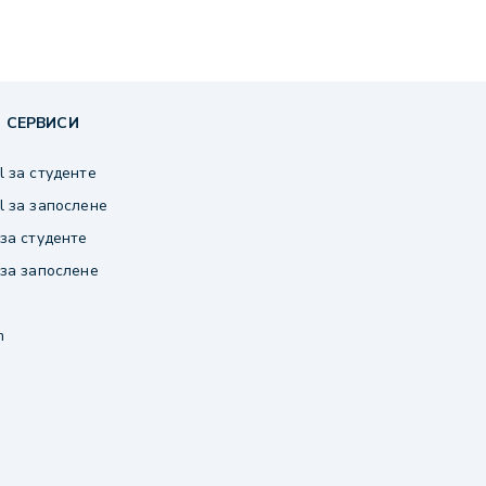
 СЕРВИСИ
 за студенте
 за запослене
за студенте
за запослене
m