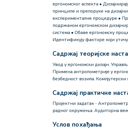
ергономског аспекта • Дизајнира
принципе и препоруке на дизајни
експерименталне процедуре • Пре
подржаном ергономском дизајнир
система • Обаве ергономску проц
Идентификују факторе који утичу
Садржај теоријске наст
Увод у ергономски дизајн. Управ
Примена антропометрије у ергоно
безбедност возила. Компјутерски
Садржај практичне наст
Пројектни задатак - Антропометр
радног окружења. Аудиторна веж
Услов похађања