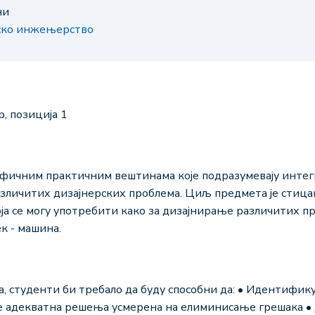
ни
јско инжењерство
ар, позиција 1
ифичним практичним вештинама које подразумевају интег
зличитих дизајнерских проблема. Циљ предмета је стиц
оја се могу употребити како за дизајнирање различитих п
к - машина.
, студенти би требало да буду способни да: • Идентифику
е адекватна решења усмерена на елиминисање грешака • 