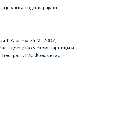
а је уписан одговарајући
ић А. и Ћулић М., 2007,
рад - доступно у скриптарници и
, Београд. ЛМС Фонометар,