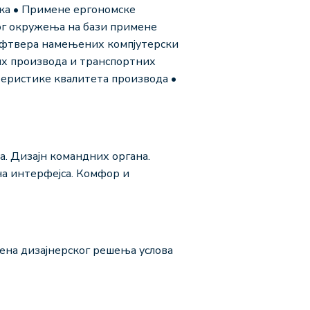
ука • Примене ергономске
ог окружења на бази примене
софтвера намењених компјутерски
х производа и транспортних
теристике квалитета производа •
а. Дизајн командних органа.
на интерфејса. Комфор и
ена дизајнерског решења услова