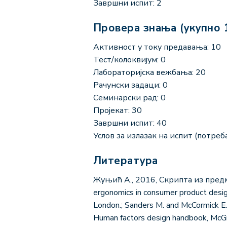
Завршни испит: 2
Провера знања (укупно 
Активност у току предавања: 10
Тест/колоквијум: 0
Лабораторијска вежбања: 20
Рачунски задаци: 0
Семинарски рад: 0
Пројекат: 30
Завршни испит: 40
Услов за излазак на испит (потреба
Литература
Жуњић А., 2016, Скрипта из предм
ergonomics in consumer product desig
London.; Sanders M. and McCormick E.
Human factors design handbook, McG