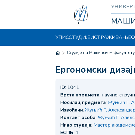
УНИВЕР
МАШ
УПИС
СТУДИЈЕ
ИСТРАЖИВАЊЕ
Ф
Студије на Машинском факултету
Ергономски дизај
ID
: 1041
Врста предмета
: научно-струч
Носилац предмета
:
Жуњић Г. А
Извођачи
:
Жуњић Г. Александа
Контакт особа
:
Жуњић Г. Алекс
Ниво студија
:
Мастер академск
ЕСПБ
: 4