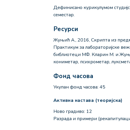
Дефинисано курикулумом студијск
семестар.
Ресурси
Жуњић А., 2016, Скрипта из пред
Практикум за лабораторијске веж
библиотеци МФ. Кларин М. и Жуњи
кониметар, психрометар, луксмет
Фонд часова
Укупан фонд часова: 45
Активна настава (теоријска)
Ново градиво: 12
Разрада и примери (рекапитулациј