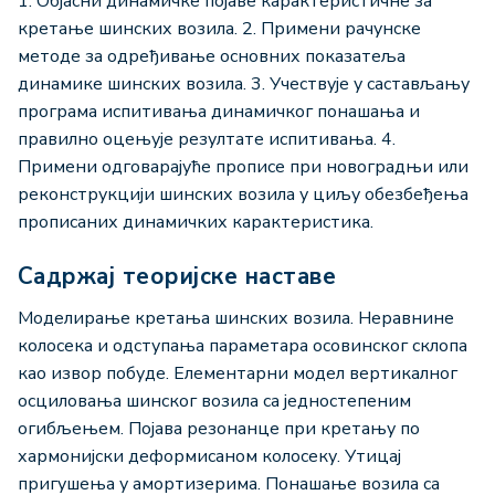
1. Објасни динамичке појаве карактеристичне за
кретање шинских возила. 2. Примени рачунске
методе за одређивање основних показатеља
динамике шинских возила. 3. Учествује у састављању
програма испитивања динамичког понашања и
правилно оцењујe резултате испитивања. 4.
Примени одговарајуће прописе при новоградњи или
реконструкцији шинских возила у циљу обезбеђења
прописаних динамичких карактеристика.
Садржај теоријске наставе
Моделирање кретања шинских возила. Неравнине
колосека и одступања параметара осовинског склопа
као извор побуде. Елементарни модел вертикалног
осциловања шинског возила са једностепеним
огибљењем. Појава резонанце при кретању по
хармонијски деформисаном колосеку. Утицај
пригушења у амортизерима. Понашање возила са