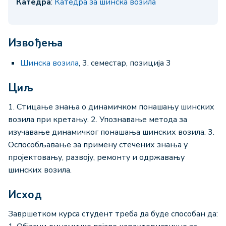
Катедра
:
Катедра за шинска возила
Извођења
Шинска возила
, 3. семестар, позиција 3
Циљ
1. Стицање знања о динамичком понашању шинских
возила при кретању. 2. Упознавање метода за
изучавање динамичког понашања шинских возила. 3.
Оспособљавање за примену стечених знања у
пројектовању, развоју, ремонту и одржавању
шинских возила.
Исход
Завршетком курса студент треба да буде способан да: