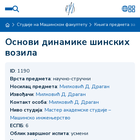
Студије на Машинском факултету
Књига предмета за ш
Основи динамике шинских
возила
ID
: 1190
Врста предмета
: научно-стручни
Носилац предмета
:
Милковић Д. Драган
Извођачи
:
Милковић Д. Драган
Контакт особа
:
Милковић Д. Драган
Ниво студија
:
Мастер академске студије –
Машинско инжењерство
ЕСПБ
: 6
Облик завршног испита
: усмени