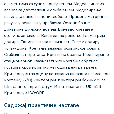
елементима са сувим пригушењем. Mодел шинских
возила са двостепеним огибљењем. Mоделирањe
возила са више степени слободе. Примена матричног
рачуна у решавању проблема. Основи бочне
динамике шинских возила. Вијугаво кретање
осовинског склопа-Клингелово решење. Геометрија
додира. Еквивалентна коничност. Силе у додиру
точак-шина. Кретање везаног осовинског склопа.
Стабилност кретања. Критична брзина. Моделирање
стационарног, квазистатичко кретања обртног
постоља кроз кривину методом центра трења.
Критеријуми за оцену понашања шинских возила при
кретању. (Y/Q) критеријум. Критеријум бочних сила.
Шперлингов критеријум. Испитивање по UIC 518.
Критеријум ISO/ORE.
Садржај практичне наставе