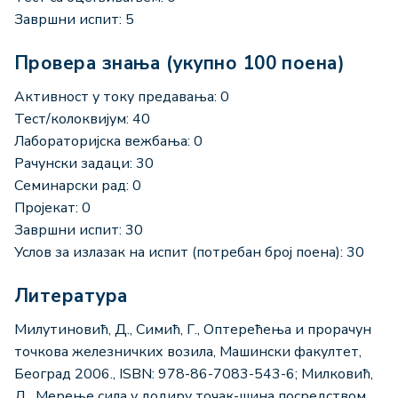
Завршни испит: 5
Провера знања (укупно 100 поена)
Активност у току предавања: 0
Тест/колоквијум: 40
Лабораторијска вежбања: 0
Рачунски задаци: 30
Семинарски рад: 0
Пројекат: 0
Завршни испит: 30
Услов за излазак на испит (потребан број поена): 30
Литература
Милутиновић, Д., Симић, Г., Оптерећења и прорачун
точкова железничких возила, Машински факултет,
Београд 2006., ISBN: 978-86-7083-543-6; Милковић,
Д., Мерење сила у додиру точак-шина посредством