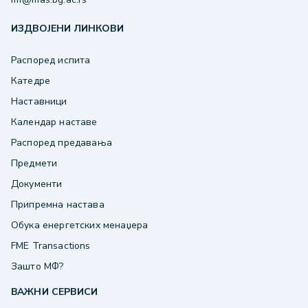
ИЗДВОЈЕНИ ЛИНКОВИ
Распоред испита
Катедре
Наставници
Календар наставе
Распоред предавања
Предмети
Документи
Припремна настава
Обука енергетских менаџера
FME Transactions
Зашто МФ?
ВАЖНИ СЕРВИСИ