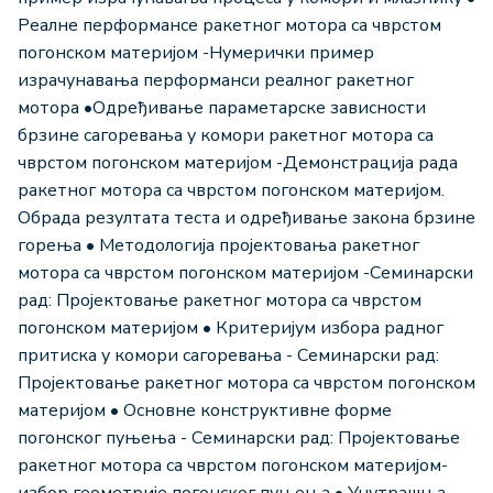
Реалне перформансе ракетног мотора са чврстом
погонском материјом -Нумерички пример
израчунавања перформанси реалног ракетног
мотора •Одређивање параметарске зависности
брзине сагоревања у комори ракетног мотора са
чврстом погонском материјом -Демонстрација рада
ракетног мотора са чврстом погонском материјом.
Обрада резултата теста и одређивање закона брзине
горења • Методологија пројектовања ракетног
мотора са чврстом погонском материјом -Семинарски
рад: Пројектовање ракетног мотора са чврстом
погонском материјом • Критеријум избора радног
притиска у комори сагоревања - Семинарски рад:
Пројектовање ракетног мотора са чврстом погонском
материјом • Основне конструктивне форме
погонског пуњења - Семинарски рад: Пројектовање
ракетног мотора са чврстом погонском материјом-