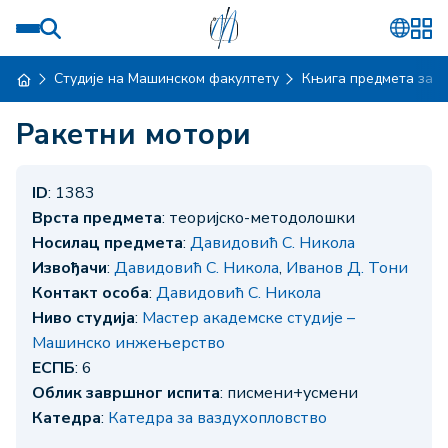
Студије на Машинском факултету
Књига предмета за ш
Ракетни мотори
ID
: 1383
Врста предмета
: теоријско-методолошки
Носилац предмета
:
Давидовић С. Никола
Извођачи
:
Давидовић С. Никола
,
Иванов Д. Тони
Контакт особа
:
Давидовић С. Никола
Ниво студија
:
Мастер академске студије –
Машинско инжењерство
ЕСПБ
: 6
Облик завршног испита
: писмени+усмени
Катедра
:
Катедра за ваздухопловство