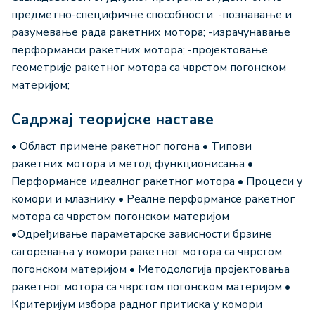
предметно-специфичне способности: -познавање и
разумевање рада ракетних мотора; -израчунавање
перформанси ракетних мотора; -пројектовање
геометрије ракетног мотора са чврстом погонском
материјом;
Садржај теоријске наставе
• Област примене ракетног погона • Типови
ракетних мотора и метод функционисања •
Перформансе идеалног ракетног мотора • Процеси у
комори и млазнику • Реалне перформансе ракетног
мотора са чврстом погонском материјом
•Одређивање параметарске зависности брзине
сагоревања у комори ракетног мотора са чврстом
погонском материјом • Методологија пројектовања
ракетног мотора са чврстом погонском материјом •
Критеријум избора радног притиска у комори