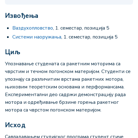
Извођења
Ваздухопловство
, 1. семестар, позиција 5
Системи наоружања
, 1. семестар, позиција 5
Циљ
Упознавање студената са ракетним моторима са
чврстим и течном погонском материјом. Студенти се
упознају са различитим врстама ракетних мотора,
њиховим теоретским основама и перформансама.
Експериментални део садржи демонстрацију рада
мотора и одређивање брзине горења ракетног
мотора са чврстом погонском материјом.
Исход
Савладавањем студијског програма студент стиче