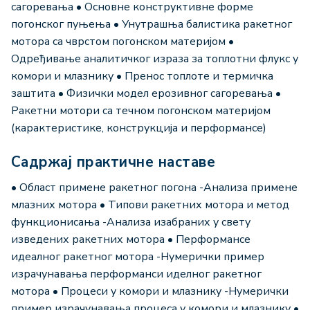
сагоревања • Основне конструктивне форме
погонског пуњења • Унутрашња балистика ракетног
мотора са чврстом погонском материјом •
Одређивање аналитичког израза за топлотни флукс у
комори и млазнику • Пренос топлоте и термичка
заштита • Физички модел ерозивног сагоревања •
Ракетни мотори са течном погонском материјом
(карактеристике, конструкција и перформансе)
Садржај практичне наставе
• Област примене ракетног погона -Анализа примене
млазних мотора • Типови ракетних мотора и метод
функционисања -Анализа изабраних у свету
изведених ракетних мотора • Перформансе
идеалног ракетног мотора -Нумерички пример
израчунавања перформанси иделног ракетног
мотора • Процеси у комори и млазнику -Нумерички
пример израчунавања процеса у комори и млазнику •