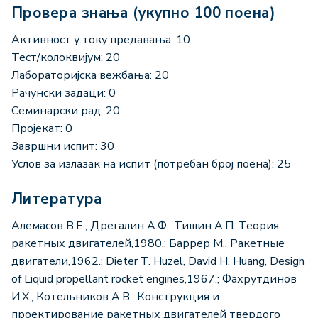
Провера знања (укупно 100 поена)
Активност у току предавања: 10
Тест/колоквијум: 20
Лабораторијска вежбања: 20
Рачунски задаци: 0
Семинарски рад: 20
Пројекат: 0
Завршни испит: 30
Услов за излазак на испит (потребан број поена): 25
Литература
Алемасов В.Е., Дрегалин А.Ф., Тишин А.П. Теория
ракетных двигателей,1980.; Баррер М., Ракетные
двигатели,1962.; Dieter T. Huzel, David H. Huang, Design
of Liquid propellant rocket engines,1967.; Фахрутдинов
И.Х., Котельников А.В., Конструкция и
проектирование ракетных двигателей твердого