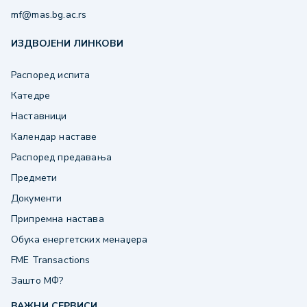
mf@mas.bg.ac.rs
ИЗДВОЈЕНИ ЛИНКОВИ
Распоред испита
Катедре
Наставници
Календар наставе
Распоред предавања
Предмети
Документи
Припремна настава
Обука енергетских менаџера
FME Transactions
Зашто МФ?
ВАЖНИ СЕРВИСИ