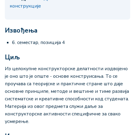
конструкције
Извођења
6. семестар, позиција 4
Циљ
Из целокупне конструкторске делатности издвојено
је оно што је опште - основе конструисања. То се
проучава са теоријске и практичне стране што даје
основне принципе, методе и вештине и тиме развија
систематске и креативне способности код студената.
Материја из овог предмета служи даље за
конструкторске активности специфичне за свако
усмерење.