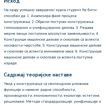
Исход
На крају успешно завршеног курса студент ће бити
способан да: 1. Анализира фазе процеса
конструисања, 2. Објасни поступак конструисања
типизираних и унифицираних делова, 3. Решава
мерне ланце поступком апсолутне заменљивости, 4.
Конструише машинске делове и склопове са аспекта
носивости-чврстоће, 5. Конструише машинске делове
и склопове са аспекта минималне масе, 6. Конструише
машинске делове и склопове са аспекта поступка
израде.
Садржај теоријске наставе
Увод у конструисање са неопходним условима:
функције и намене, радне способности,
производности, економичности, екологије, естетике,
рециклаже. Методе стандардизације, унификације и