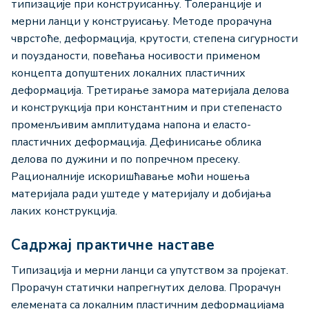
типизације при конструисанњу. Толеранције и
мерни ланци у конструисању. Методе прорачуна
чврстоће, деформација, крутости, степена сигурности
и поузданости, повећања носивости применом
концепта допуштених локалних пластичних
деформација. Третирање замора материјала делова
и конструкција при константним и при степенасто
променљивим амплитудама напона и еласто-
пластичних деформација. Дефинисање облика
делова по дужини и по попречном пресеку.
Рационалније искоришћавање моћи ношења
материјала ради уштеде у материјалу и добијања
лаких конструкција.
Садржај практичне наставе
Типизација и мерни ланци са упутством за пројекат.
Прорачун статички напрегнутих делова. Прорачун
елемената са локалним пластичним деформацијама