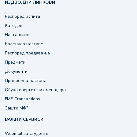
ИЗДВОЈЕНИ ЛИНКОВИ
Распоред испита
Катедре
Наставници
Календар наставе
Распоред предавања
Предмети
Документи
Припремна настава
Обука енергетских менаџера
FME Transactions
Зашто МФ?
ВАЖНИ СЕРВИСИ
Webmail за студенте