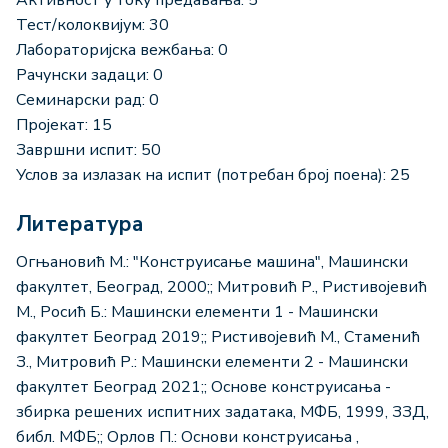
Тест/колоквијум: 30
Лабораторијска вежбања: 0
Рачунски задаци: 0
Семинарски рад: 0
Пројекат: 15
Завршни испит: 50
Услов за излазак на испит (потребан број поена): 25
Литература
Огњановић М.: "Конструисање машина", Машински
факултет, Београд, 2000;; Митровић Р., Ристивојевић
М., Росић Б.: Машински елементи 1 - Машински
факултет Београд 2019;; Ристивојевић М., Стаменић
З., Митровић Р.: Машински елементи 2 - Машински
факултет Београд 2021;; Основе конструисања -
збирка решених испитних задатака, МФБ, 1999, ЗЗД,
библ. МФБ;; Орлов П.: Основи конструисања ,