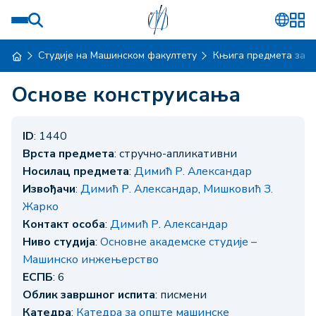
Студије на Машинском факултету
Књига предмета за ш
Основе конструисања
ID
: 1440
Врста предмета
: стручно-апликативни
Носилац предмета
:
Димић Р. Александар
Извођачи
:
Димић Р. Александар
,
Мишковић З.
Жарко
Контакт особа
:
Димић Р. Александар
Ниво студија
:
Основне академске студије –
Машинско инжењерство
ЕСПБ
: 6
Облик завршног испита
: писмени
Катедра
:
Катедра за опште машинске