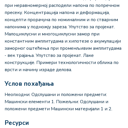
при неравномерној расподели напона по попречном
пресеку. Концентрација напона и деформација,
концепти прорачуна по номиналним и по стварним
напонима у подножју зареза. Упутство за пројекат.
Малоциклусни и многоциклусни замор при
константним амплитудама и хипотезе о акумулацији
заморног оштећења при променљивим амплитудама
- век трајања. Упутство за пројекат. Лаке
конструкције. Примери технологичности облика по
врсти и начину израде делова.
Услов похађања
Неопходни: Одслушани и положени предмети:
Машински елементи 1. Пожељни: Одслушани и
положени предмети Машински материјали 1 и 2.
Ресурси