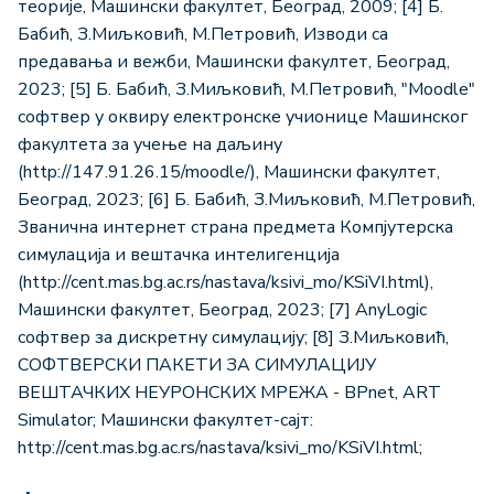
теорије, Машински факултет, Београд, 2009; [4] Б.
Бабић, З.Миљковић, М.Петровић, Изводи са
предавања и вежби, Машински факултет, Београд,
2023; [5] Б. Бабић, З.Миљковић, M.Петровић, "Moodle"
софтвер у оквиру електронске учионице Машинског
факултета за учење на даљину
(http://147.91.26.15/moodle/), Машински факултет,
Београд, 2023; [6] Б. Бабић, З.Миљковић, М.Петровић,
Званична интернет страна предмета Компјутерска
симулација и вештачка интелигенција
(http://cent.mas.bg.ac.rs/nastava/ksivi_mo/KSiVI.html),
Машински факултет, Београд, 2023; [7] AnyLogic
софтвер за дискретну симулацију; [8] З.Миљковић,
СОФТВЕРСКИ ПАКЕТИ ЗА СИМУЛАЦИЈУ
ВЕШТАЧКИХ НЕУРОНСКИХ МРЕЖА - BPnet, ART
Simulator; Машински факултет-сајт:
http://cent.mas.bg.ac.rs/nastava/ksivi_mo/KSiVI.html;