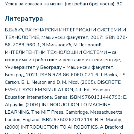
Услов за излазак на испит (потребан број поена): 30
Литература
Б.Бабић, РАЧУНАРСКИ ИНТЕГРИСАНИ СИСТЕМИ И
ТЕХНОЛОГИЈЕ, Машински факултет, 2017; ISBN 978-
86-7083-960-1; З.Миљковић, М.Петровић,
ИНТЕЛИГЕНТНИ ТЕХНОЛОШКИ СИСТЕМИ – са
изводима из роботике и вештачке интелигенције,
Универзитет у Београду – Машински факултет,
Београд, 2021. ISBN 978-86-6060-071-6; J. Banks, J. S.
Carson, B. L. Nelson and D. M. Nicol (2005), DISCRETE
EVENT SYSTEM SIMULATION, 4th Ed., Pearson
Education International Series; ISBN 9780131446793; E.
Alpaydin, (2004) INTRODUCTION TO MACHINE
LEARNING, The MIT Press, Cambridge, Massachusetts
London, England; ISBN 9780262012119; R. R. Murphy,
(2000) INTRODUCTION TO AI ROBOTICS, A Bradford