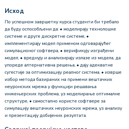
Исход
По успешном завршетку курса студенти би требало
да буду оспособљени да: • моделирају технолошке
системе и друге дискретне системе, •
имплементирају модел применом одговарајућег
симулационог софтвера, • верификују изграђени
модел, • вреднују и анализирају излазе из модела, да
упореде алтернативна решења, • дају адекватне
сугестије за оптимизацију реалног система, • изврше
избор метода базираних на примени вештачких
неуронских мрежа у функцији решавања
инжењерских проблема, уз моделирање оптималне
структуре, • самостално користе софтверe за
симулацију вештачких неуронских мрежа, уз анализу
и презентацију добијених резултата.