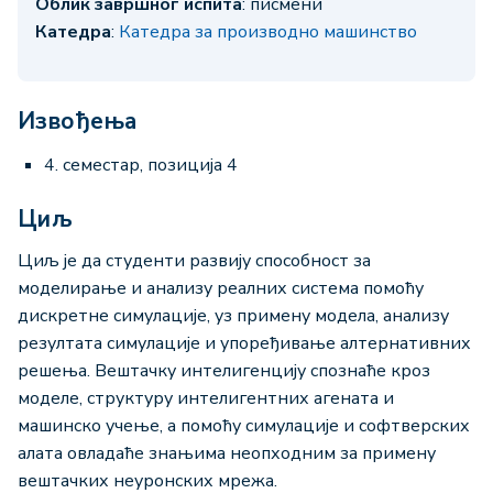
Облик завршног испита
: писмени
Катедра
:
Катедра за производно машинство
Извођења
4. семестар, позиција 4
Циљ
Циљ је да студенти развију способност за
моделирање и анализу реалних система помоћу
дискретне симулације, уз примену модела, анализу
резултата симулације и упоређивање алтернативних
решења. Вештачку интелигенцију спознаће кроз
моделе, структуру интелигентних агената и
машинско учење, а помоћу симулације и софтверских
алата овладаће знањима неопходним за примену
вештачких неуронских мрежа.