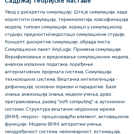
Садржај теоријске наставе
Увод у дискретну симулацију. Шта је симулација, када
користити симулацију, терминологија, класификација
модела, типови симулације, кораци у симулационој
студији, предности/недостаци симулационе студије.
Концепт дискретне симулације, обрада листа.
Симулациони пакет AnyLogic. Примена симулације.
Верификовање и вредновање симулационих модела,
анализа излазних података, поређење
алтернативних пројеката система. Симулација
технолошких система. Вештачка интелигенција -
дефиниције, основни појмови и парадигме. Базе
знања, аквизиција знања, модели учења, дрво
претраживања, развој "soft-computing"-а, аутономни
системи. Структура вештачке неуронске мреже
(ВНМ), неурон - процесирајући елемент, активационе
функције. Модели ВНМ, алгоритми учења,
неодређеност система, нелинеарност, естимација,