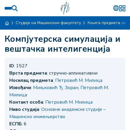
Студије на Машинском факултету
Књига предмета за ш
Компјутерска симулација и
вештачка интелигенција
ID
: 1527
Врста предмета
: стручно-апликативни
Носилац предмета
:
Петровић М. Милица
Извођачи
:
Миљковић Ђ. Зоран
,
Петровић М.
Милица
Контакт особа
:
Петровић М. Милица
Ниво студија
:
Основне академске студије –
Машинско инжењерство
ЕСПБ
: 6