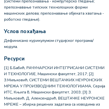
(системи препознавања - компјутерско гледање;
препознавање типских технолошких форми
машинских делова; препознавање објеката хватања -
роботско гледање).
Услов похађања
Дефинисано курикулумом студијског програма/
модула.
Ресурси
[1] Б.Бабић, РАЧУНАРСКИ ИНТЕГРИСАНИ СИСТЕМИ
И ТЕХНОЛОГИЈЕ, Машински факултет, 2017; [2]
З.Миљковић, СИСТЕМИ ВЕШТАЧКИХ НЕУРОНСКИХ
МРЕЖА У ПРОИЗВОДНИМ ТЕХНОЛОГИЈАМА, Серија
ИТС, Књига 8, Машински факултет, 2003; [3] З.
Миљковић, Д. Алексендрић, ВЕШТАЧКЕ НЕУРОНСКЕ
МРЕЖЕ – збирка решених задатака са изводима из