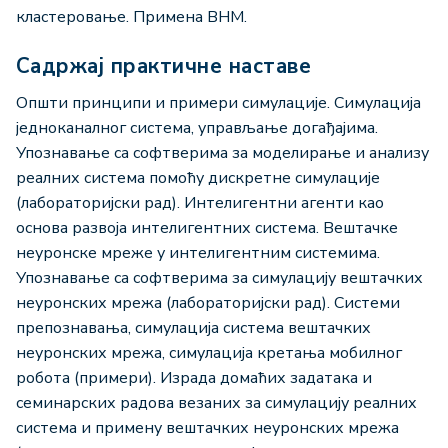
кластеровање. Примена ВНМ.
Садржај практичне наставе
Општи принципи и примери симулације. Симулација
једноканалног система, управљање догађајима.
Упознавање са софтверима за моделирање и анализу
реалних система помоћу дискретне симулације
(лабораторијски рад). Интелигентни агенти као
основа развоја интелигентних система. Вештачке
неуронске мреже у интелигентним системима.
Упознавање са софтверима за симулацију вештачких
неуронских мрежа (лабораторијски рад). Системи
препознавања, симулација система вештачких
неуронских мрежа, симулација кретања мобилног
робота (примери). Израда домаћих задатака и
семинарских радова везаних за симулацију реалних
система и примену вештачких неуронских мрежа