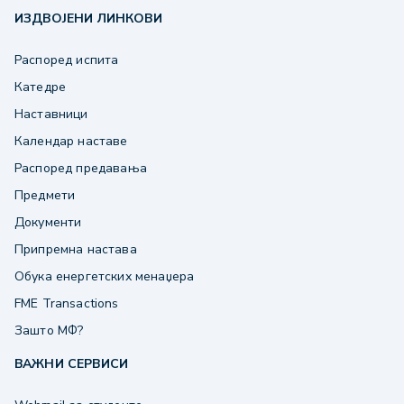
ИЗДВОЈЕНИ ЛИНКОВИ
Распоред испита
Катедре
Наставници
Календар наставе
Распоред предавања
Предмети
Документи
Припремна настава
Обука енергетских менаџера
FME Transactions
Зашто МФ?
ВАЖНИ СЕРВИСИ