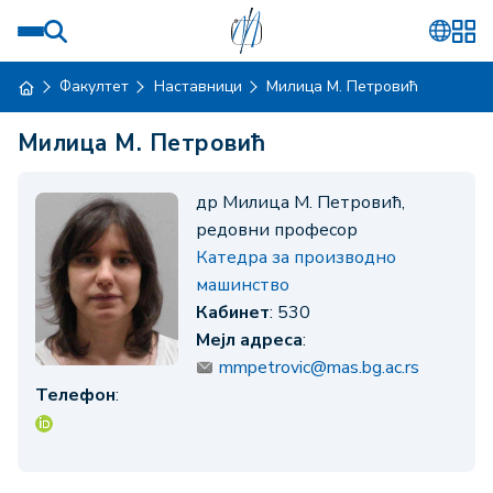
Факултет
Наставници
Милица М. Петровић
Милица М. Петровић
др Милица М. Петровић,
редовни професор
Катедра за производно
машинство
Кабинет
: 530
Мејл адреса
:
mmpetrovic@mas.bg.ac.rs
Телефон
: