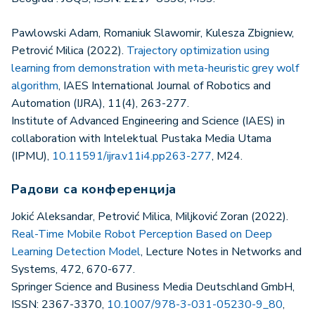
Pawlowski Adam, Romaniuk Slawomir, Kulesza Zbigniew,
Petrović Milica (2022).
Trajectory optimization using
learning from demonstration with meta-heuristic grey wolf
algorithm
, IAES International Journal of Robotics and
Automation (IJRA), 11(4), 263-277.
Institute of Advanced Engineering and Science (IAES) in
collaboration with Intelektual Pustaka Media Utama
(IPMU),
10.11591/ijra.v11i4.pp263-277
, М24.
Радови са конференција
Jokić Aleksandar, Petrović Milica, Miljković Zoran (2022).
Real-Time Mobile Robot Perception Based on Deep
Learning Detection Model
, Lecture Notes in Networks and
Systems, 472, 670-677.
Springer Science and Business Media Deutschland GmbH,
ISSN: 2367-3370,
10.1007/978-3-031-05230-9_80
,