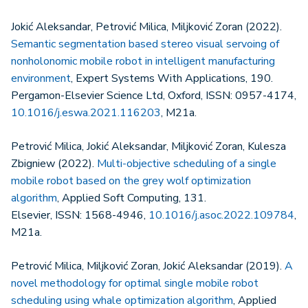
Jokić Aleksandar, Petrović Milica, Miljković Zoran (2022).
Semantic segmentation based stereo visual servoing of
nonholonomic mobile robot in intelligent manufacturing
environment
, Expert Systems With Applications, 190.
Pergamon-Elsevier Science Ltd, Oxford, ISSN: 0957-4174,
10.1016/j.eswa.2021.116203
, M21a.
Petrović Milica, Jokić Aleksandar, Miljković Zoran, Kulesza
Zbigniew (2022).
Multi-objective scheduling of a single
mobile robot based on the grey wolf optimization
algorithm
, Applied Soft Computing, 131.
Elsevier, ISSN: 1568-4946,
10.1016/j.asoc.2022.109784
,
M21a.
Petrović Milica, Miljković Zoran, Jokić Aleksandar (2019).
A
novel methodology for optimal single mobile robot
scheduling using whale optimization algorithm
, Applied