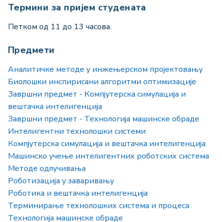
Термини за пријем студената
Петком од 11 до 13 часова.
Предмети
Аналитичке методе у инжењерском пројектовању
Биолошки инспирисани алгоритми оптимизације
Завршни предмет - Компјутерска симулација и
вештачка интелигенција
Завршни предмет - Технологија машинске обраде
Интелигентни технолошки системи
Компјутерска симулација и вештачка интелигенција
Машинско учење интелигентних роботских система
Методе одлучивања
Роботизација у заваривању
Роботика и вештачка интелигенција
Терминирање технолошких система и процеса
Технологија машинске обраде