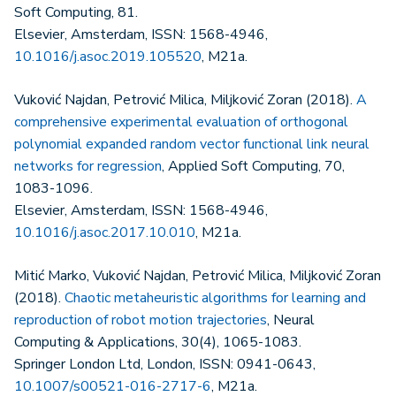
Soft Computing, 81.
Elsevier, Amsterdam, ISSN: 1568-4946,
10.1016/j.asoc.2019.105520
, M21a.
Vuković Najdan, Petrović Milica, Miljković Zoran (2018).
A
comprehensive experimental evaluation of orthogonal
polynomial expanded random vector functional link neural
networks for regression
, Applied Soft Computing, 70,
1083-1096.
Elsevier, Amsterdam, ISSN: 1568-4946,
10.1016/j.asoc.2017.10.010
, M21a.
Mitić Marko, Vuković Najdan, Petrović Milica, Miljković Zoran
(2018).
Chaotic metaheuristic algorithms for learning and
reproduction of robot motion trajectories
, Neural
Computing & Applications, 30(4), 1065-1083.
Springer London Ltd, London, ISSN: 0941-0643,
10.1007/s00521-016-2717-6
, M21a.