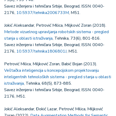
Savez inženjera i tehničara Srbije, Beograd, ISSN: 0040-
2176,
10.5937/tehnika2006733M
, M51.
Jokić Aleksandar, Petrović Milica, Miljković Zoran (2018).
Metode vizuelnog upravljanja robotskih sistema - pregled
stanja u oblasti istraživanja
, Tehnika, 73(6), 801-816.
Savez inženjera i tehničara Srbije, Beograd, ISSN: 0040-
2176,
10.5937/tehnika1806801J
, M51.
Petrović Milica, Miljković Zoran, Babić Bojan (2013).
Veštačka inteligencija u koncepcijskom projektovanju
inteligentnih tehnoloških sistema - pregled stanja u oblasti
istraživanja
, Tehnika, 68(5), 873-885.
Savez inženjera i tehničara Srbije, Beograd, ISSN: 0040-
2176, M51.
Jokić Aleksandar, Đokić Lazar, Petrović Milica, Miljković
Zoran (2022).
Data Augmentation Methods for Semantic