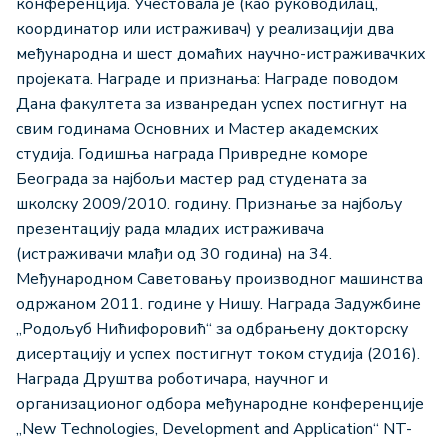
конференција. Учестовала је (као руководилац,
координатор или истраживач) у реализацији два
међународна и шест домаћих научно-истраживачких
пројеката. Награде и признања: Награде поводом
Дана факултета за изванредан успех постигнут на
свим годинама Основних и Мастер академских
студија. Годишња награда Привредне коморе
Београда за најбољи мастер рад студената за
школску 2009/2010. годину. Признање за најбољу
презентацију рада младих истраживача
(истраживачи млађи од 30 година) на 34.
Међународном Саветовању производног машинства
одржаном 2011. године у Нишу. Награда Задужбине
„Родољуб Нићифоровић“ за одбрањену докторску
дисертацију и успех постигнут током студија (2016).
Награда Друштва роботичара, научног и
организационог одбора међународне конференције
„New Technologies, Development and Application“ NT-