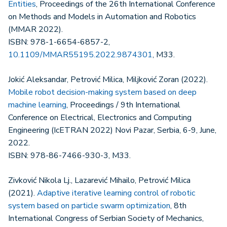
Entities
, Proceedings of the 26th International Conference
on Methods and Models in Automation and Robotics
(MMAR 2022).
ISBN: 978-1-6654-6857-2,
10.1109/MMAR55195.2022.9874301
, M33.
Jokić Aleksandar, Petrović Milica, Miljković Zoran (2022).
Mobile robot decision-making system based on deep
machine learning
, Proceedings / 9th International
Conference on Electrical, Electronics and Computing
Engineering (IcETRAN 2022) Novi Pazar, Serbia, 6-9, June,
2022.
ISBN: 978-86-7466-930-3, M33.
Zivković Nikola Lj., Lazarević Mihailo, Petrović Milica
(2021).
Adaptive iterative learning control of robotic
system based on particle swarm optimization
, 8th
International Congress of Serbian Society of Mechanics,