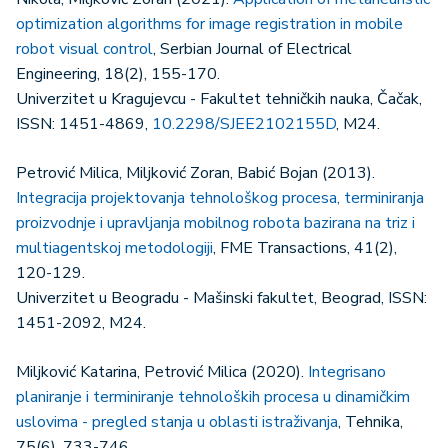
optimization algorithms for image registration in mobile
robot visual control
, Serbian Journal of Electrical
Engineering, 18(2), 155-170.
Univerzitet u Kragujevcu - Fakultet tehničkih nauka, Čačak,
ISSN: 1451-4869,
10.2298/SJEE2102155D
, M24.
Petrović Milica, Miljković Zoran, Babić Bojan (2013).
Integracija projektovanja tehnološkog procesa, terminiranja
proizvodnje i upravljanja mobilnog robota bazirana na triz i
multiagentskoj metodologiji
, FME Transactions, 41(2),
120-129.
Univerzitet u Beogradu - Mašinski fakultet, Beograd, ISSN:
1451-2092, M24.
Miljković Katarina, Petrović Milica (2020).
Integrisano
planiranje i terminiranje tehnoloških procesa u dinamičkim
uslovima - pregled stanja u oblasti istraživanja
, Tehnika,
75(6), 733-746.