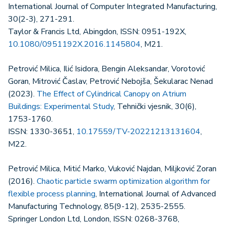
International Journal of Computer Integrated Manufacturing,
30(2-3), 271-291.
Taylor & Francis Ltd, Abingdon, ISSN: 0951-192X,
10.1080/0951192X.2016.1145804
, M21.
Petrović Milica, Ilić Isidora, Bengin Aleksandar, Vorotović
Goran, Mitrović Časlav, Petrović Nebojša, Šekularac Nenad
(2023).
The Effect of Cylindrical Canopy on Atrium
Buildings: Experimental Study
, Tehnički vjesnik, 30(6),
1753-1760.
ISSN: 1330-3651,
10.17559/TV-20221213131604
,
M22.
Petrović Milica, Mitić Marko, Vuković Najdan, Miljković Zoran
(2016).
Chaotic particle swarm optimization algorithm for
flexible process planning
, International Journal of Advanced
Manufacturing Technology, 85(9-12), 2535-2555.
Springer London Ltd, London, ISSN: 0268-3768,