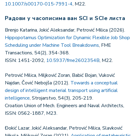
10.1007/s00170-015-7991-4
, M22.
Радови у часописима ван SCI и SCIe листа
Brenjo Katarina, Jokić Aleksandar, Petrović Milica (2026).
Hippopotamus Optimization for Dynamic Flexible Job Shop
Scheduling under Machine Tool Breakdowns
, FME
Transactions, 54(2), 354-368.
ISSN: 1451-2092,
10.5937/fme2602354B
, M22.
Petrović Milica, Miljković Zoran, Babić Bojan, Vuković
Najdan, Čović Nebojša (2012).
Towards a conceptual
design of intelligent material transport using artificial
intelligence
, Strojarstvo, 54(3), 205-219.
Croation Union of Mech. Engineers and Naval Architects,
ISSN: 0562-1887, M23.
Đokić Lazar, Jokić Aleksandar, Petrović Milica, Slavković
Nikola, Miljković Zoran (2021).
Application of metaheuristic