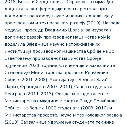
2019, Босна и Херцеговина, Сарајево, за најмлађег
доцента на конференцији и остварен значајан
допринос трансферу науке и нових технологија у
производном и технолошком развоју (2019). Награда
медаља „проф. др Владимир Шолаја“ за изузетан
допринос развоју производног машинства коју је
доделила Заједница научно истраживачких
институција производног машинства Србије на 38.
Саветовању производног машинства Србије
одржаном 2021. године. Стипендије и захвалнице:
Стипендије Министарства просвете Републике
Србије (2001-2009), Асоцијације „Seine et Sava“,
Париз, Француска (2007-2011), Савеза студената
Београда (2011-2013), Фонда за младе таленте
Министарства омладине и спорта Владе Републике
Србије – најбољих 1000 студената (2009-2010) и
Министарства просвете, науке и технолошког развоја
(2019). Захвалница Удружења студената технике