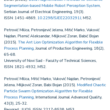
Segmentation-based Mobile Robot Perception System
,
Serbian Journal of Electrical Engineering, 19(3).
ISSN: 1451-4869,
10.2298/SJEE2203291J
, M52.
Petrović Milica, Petronijević Jelena, Mitić Marko, Vuković
Najdan, Plemić Aleksandar, Miljković Zoran, Babić Bojan
(2015).
The Ant Lion Optimization Algorithm for Flexible
Process Planning
, Journal of Production Engineering, 18(2),
65-68.
University of Novi Sad - Faculty of Technical Sciences,
ISSN: 1821-4932, M52.
Petrović Milica, Mitić Marko, Vuković Najdan, Petronijević
Jelena, Miljković Zoran, Babi Bojan (2015).
Modified Chaotic
Particle Swarm Optimization Algorithm for Flexible
Process Planning
, International Journal Advanced Quality,
43(3), 25-32.
Beograd : JUQS, ISSN: 2217-8538, M53.