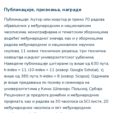
Публикације, признања, награде
Публикације: Аутор или коаутор је преко 70 радова
објављених у међународним и националним
часописима, монографијама и тематским зборницима
водећег међународног значаја, као и у зборницима
радова међународних и националних научних
скупова, 11 нових техничких решења, три техничка
извештаја и једног универзитетског уџбеника.
Наведене публикације цитиране су више од 630 пута,
h-index = 11, i10-index = 11 (извор: Google Scholar), тј.
више од 385 пута, h-index = 8 (извор: Scopus). Одржала
је више предавања по позиву и семинара на
универзитетима у Кини, Шпанији, Пољској, Србији.
Рецензент је предлога домаћих и међународних
пројеката, као и радова за 30 часописа са SCI листе, 20
међународних часописа и пет међународних