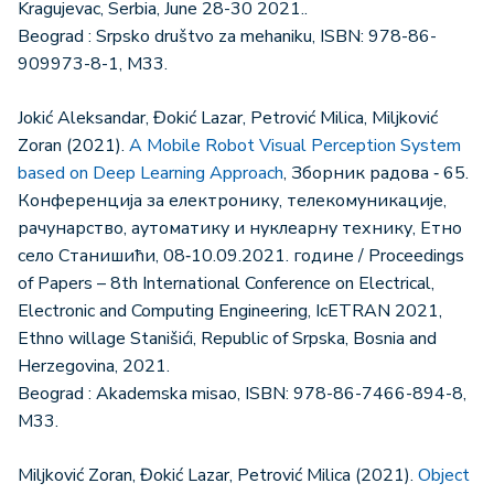
Kragujevac, Serbia, June 28-30 2021..
Beograd : Srpsko društvo za mehaniku, ISBN: 978-86-
909973-8-1, M33.
Jokić Aleksandar, Đokić Lazar, Petrović Milica, Miljković
Zoran (2021).
A Mobile Robot Visual Perception System
based on Deep Learning Approach
, Зборник радова ‐ 65.
Конференција за електронику, телекомуникације,
рачунарство, аутоматику и нуклеарну технику, Етно
село Станишићи, 08‐10.09.2021. године / Proceedings
of Papers – 8th International Conference on Electrical,
Electronic and Computing Engineering, IcETRAN 2021,
Ethno willage Stanišići, Republic of Srpska, Bosnia and
Herzegovina, 2021.
Beograd : Akademska misao, ISBN: 978-86-7466-894-8,
M33.
Miljković Zoran, Đokić Lazar, Petrović Milica (2021).
Object