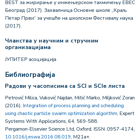
BEST за жирирање у инжењерском такмичењу EBEC
Београд (2017). Захвалница Основне школе „Краљ
Петар Први“ за учешће на школском Фестивалу наука
(2017).
Чланства у научним и стручним
организацијама
ЈУПИТЕР асоцијација
Библиографија
Радови у часописима са SCI и SCIe листа
Petrović Milica, Vuković Najdan, Mitić Marko, Miljković Zoran
(2016).
Integration of process planning and scheduling
using chaotic particle swarm optimization algorithm
, Expert
Systems With Applications, 64, 569-588.
Pergamon-Elsevier Science Ltd, Oxford, ISSN: 0957-4174,
10.1016/j.eswa.2016.08.019
, M21a+.