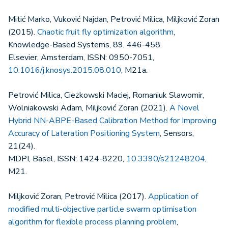
Mitić Marko, Vuković Najdan, Petrović Milica, Miljković Zoran
(2015).
Chaotic fruit fly optimization algorithm
,
Knowledge-Based Systems, 89, 446-458.
Elsevier, Amsterdam, ISSN: 0950-7051,
10.1016/j.knosys.2015.08.010
, M21a.
Petrović Milica, Ciezkowski Maciej, Romaniuk Slawomir,
Wolniakowski Adam, Miljković Zoran (2021).
A Novel
Hybrid NN-ABPE-Based Calibration Method for Improving
Accuracy of Lateration Positioning System
, Sensors,
21(24).
MDPI, Basel, ISSN: 1424-8220,
10.3390/s21248204
,
M21.
Miljković Zoran, Petrović Milica (2017).
Application of
modified multi-objective particle swarm optimisation
algorithm for flexible process planning problem
,