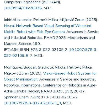
Computer Engineering (IcETRAN).
10.69994/13Ic26038
, M33.
Jokić Aleksandar, Petrović Milica, Miljković Zoran (2025).
Neural Network-Based Visual Servoing of Wheeled
Mobile Robot with Fish-Eye Camera
, Advances in Service
and Industrial Robotics. RAAD 2025. Mechanisms and
Machine Science, 190.
IFToMM, ISBN: 978-3-032-02105-2,
10.1007/978-3-
032-02106-9_7
, M33.
Momčilović Bogdan, Slavković Nikola, Petrović Milica,
Miljković Zoran (2025).
Vision-Based Robot System for
Object Manipulation
, Advances in Service and Industrial
Robotics, International Conference on Robotics in Alpe-
Adria Danube Region, RAAD 2025., 190, 20-27.
Springer, Cham, ISBN: 978-3-032-02105-2,
10.1007/978-3-032-02106-9_3
, M33.