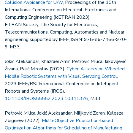
Collision Avoidance for UAV
, Proceedings of the 10th
International Conference on Electrical, Electronics and
Computing Engineering (IcETRAN 2023).
ETRAN Society, The Society for Electronics,
Telecommunications, Computing, Automatics and Nuclear
engineering supported by IEEE, ISBN: 978-86-7466-970-
9, M33.
Jokić Aleksandar, Khazraei Amir, Petrović Milica, Jakovljević
Živana, Pajić Miroslav (2023).
Cyber-Attacks on Wheeled
Mobile Robotic Systems with Visual Servoing Control
,
2023 IEEE/RSJ International Conference on Intelligent
Robots and Systems (IROS).
10.1109/IROS55552.2023.10341376
, M33.
Petrović Milica, Jokić Aleksandar, Miljković Zoran, Kulesza
Zbigniew (2022).
Multi-Objective Population-based
Optimization Algorithms for Scheduling of Manufacturing