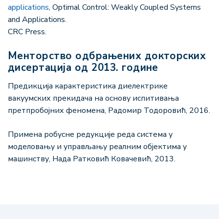
applications
, Optimal Control: Weakly Coupled Systems
and Applications.
CRC Press.
Менторство одбрањених докторских
дисертација од 2013. године
Предикција карактеристика диелектрике
вакуумских прекидача на основу испитивања
претпробојних феномена, Радомир Тодоровић, 2016.
Примена робусне редукције реда система у
моделовању и управљању реалним објектима у
машинству, Нада Ратковић Ковачевић, 2013.