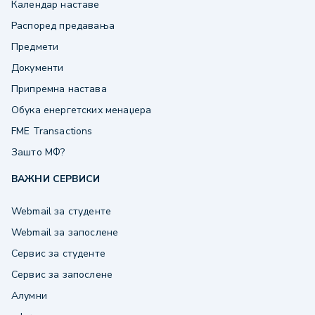
Календар наставе
Распоред предавања
Предмети
Документи
Припремна настава
Обука енергетских менаџера
FME Transactions
Зашто МФ?
ВАЖНИ СЕРВИСИ
Webmail за студенте
Webmail за запослене
Сервис за студенте
Сервис за запослене
Алумни