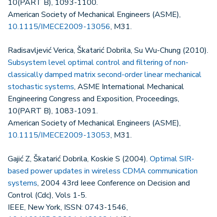
10(PART B), 1093-1100.
American Society of Mechanical Engineers (ASME),
10.1115/IMECE2009-13056
, M31.
Radisavljević Verica, Škatarić Dobrila, Su Wu-Chung (2010).
Subsystem level optimal control and filtering of non-
classically damped matrix second-order linear mechanical
stochastic systems
, ASME International Mechanical
Engineering Congress and Exposition, Proceedings,
10(PART B), 1083-1091.
American Society of Mechanical Engineers (ASME),
10.1115/IMECE2009-13053
, M31.
Gajić Z, Škatarić Dobrila, Koskie S (2004).
Optimal SIR-
based power updates in wireless CDMA communication
systems
, 2004 43rd Ieee Conference on Decision and
Control (Cdc), Vols 1-5.
IEEE, New York, ISSN: 0743-1546,