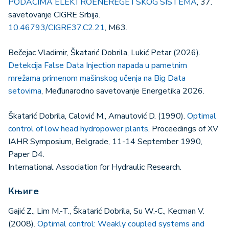
PODACIMA ELEKTROENEREGETSKOG SISTEMA
, 37.
savetovanje CIGRE Srbija.
10.46793/CIGRE37.C2.21
, M63.
Bečejac Vladimir, Škatarić Dobrila, Lukić Petar (2026).
Detekcija False Data Injection napada u pametnim
mrežama primenom mašinskog učenja na Big Data
setovima
, Međunarodno savetovanje Energetika 2026.
Škatarić Dobrila, Calović M., Arnautović D. (1990).
Optimal
control of low head hydropower plants
, Proceedings of XV
IAHR Symposium, Belgrade, 11-14 September 1990,
Paper D4.
International Association for Hydraulic Research.
Књиге
Gajić Z., Lim M.-T., Škatarić Dobrila, Su W.-C., Kecman V.
(2008).
Optimal control: Weakly coupled systems and