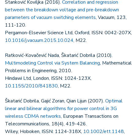
Stanković Koviljka (2016).
Correlation and regression
between the breakdown voltage and pre-breakdown
parameters of vacuum switching elements
, Vacuum, 123,
111-120.
Pergamon-Elsevier Science Ltd, Oxford, ISSN: 0042-207X,
10.1016/j.vacuum.2015.10.024
, M22.
Ratković-Kovačević Nada, Škatarić Dobrila (2010).
Multimodeling Control via System Balancing
, Mathematical
Problems in Engineering, 2010.
Hindawi Ltd, London, ISSN: 1024-123X,
10.1155/2010/841830
, M22.
Škatarić Dobrila, Gajić Zoran, Qian Lijun (2007).
Optimal
linear and bilinear algorithms for power control in 3G
wireless CDMA networks
, European Transactions on
Telecommunications, 18(4), 419-426.
Wiley, Hoboken, ISSN: 1124-318X,
10.1002/ett.1148
,