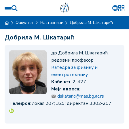
Факултет
Наставници
Добрила М. Шкатарић
Добрила М. Шкатарић
др Добрила М. Шкатарић,
редовни професор
Катедра за физику и
електротехнику
Кабинет
: 2; 427
Мејл адреса
:
dskataric@mas.bg.ac.rs
Телефон
: локал 207; 329; директан 3302-207