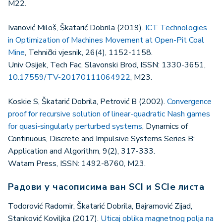
M22.
Ivanović Miloš, Škatarić Dobrila (2019).
ICT Technologies
in Optimization of Machines Movement at Open-Pit Coal
Mine
, Tehnički vjesnik, 26(4), 1152-1158.
Univ Osijek, Tech Fac, Slavonski Brod, ISSN: 1330-3651,
10.17559/TV-20170111064922
, M23.
Koskie S, Škatarić Dobrila, Petrović B (2002).
Convergence
proof for recursive solution of linear-quadratic Nash games
for quasi-singularly perturbed systems
, Dynamics of
Continuous, Discrete and Impulsive Systems Series B:
Application and Algorithm, 9(2), 317-333.
Watam Press, ISSN: 1492-8760, M23.
Радови у часописима ван SCI и SCIe листа
Todorović Radomir, Škatarić Dobrila, Bajramović Zijad,
Stanković Koviljka (2017).
Uticaj oblika magnetnog polja na