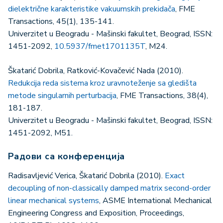
dielektrične karakteristike vakuumskih prekidača
, FME
Transactions, 45(1), 135-141.
Univerzitet u Beogradu - Mašinski fakultet, Beograd, ISSN:
1451-2092,
10.5937/fmet1701135T
, M24.
Škatarić Dobrila, Ratković-Kovačević Nada (2010).
Redukcija reda sistema kroz uravnoteženje sa gledišta
metode singularnih perturbacija
, FME Transactions, 38(4),
181-187.
Univerzitet u Beogradu - Mašinski fakultet, Beograd, ISSN:
1451-2092, M51.
Радови са конференција
Radisavljević Verica, Škatarić Dobrila (2010).
Exact
decoupling of non-classically damped matrix second-order
linear mechanical systems
, ASME International Mechanical
Engineering Congress and Exposition, Proceedings,