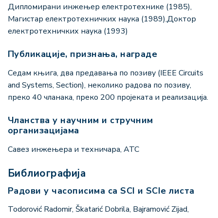
Дипломирани инжењер електротехнике (1985),
Магистар електротехничких наука (1989),Доктор
електротехничких наука (1993)
Публикације, признања, награде
Седам књига, два предавања по позиву (IEEE Circuits
and Systems, Section), неколико радова по позиву,
преко 40 чланака, преко 200 пројеката и реализација.
Чланства у научним и стручним
организацијама
Савез инжењера и техничара, АТС
Библиографија
Радови у часописима са SCI и SCIe листа
Todorović Radomir, Škatarić Dobrila, Bajramović Zijad,