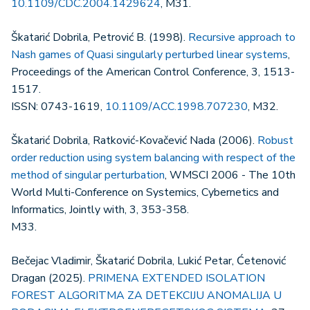
10.1109/CDC.2004.1429624
, M31.
Škatarić Dobrila, Petrović B. (1998).
Recursive approach to
Nash games of Quasi singularly perturbed linear systems
,
Proceedings of the American Control Conference, 3, 1513-
1517.
ISSN: 0743-1619,
10.1109/ACC.1998.707230
, M32.
Škatarić Dobrila, Ratković-Kovačević Nada (2006).
Robust
order reduction using system balancing with respect of the
method of singular perturbation
, WMSCI 2006 - The 10th
World Multi-Conference on Systemics, Cybernetics and
Informatics, Jointly with, 3, 353-358.
M33.
Bečejac Vladimir, Škatarić Dobrila, Lukić Petar, Ćetenović
Dragan (2025).
PRIMENA EXTENDED ISOLATION
FOREST ALGORITMA ZA DETEKCIJU ANOMALIJA U