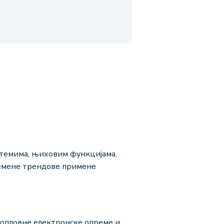
стемима, њиховим функцијама,
ремене трендове примене
опловне електронске опреме и