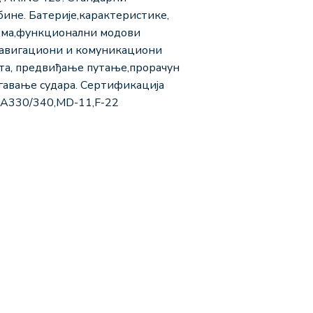
бине. Батерије,карактеристике,
тема,функционални модови
Навигациони и комуникациони
ета, предвиђање путање,прорачун
гавање судара. Сертификација
,A330/340,MD-11,F-22