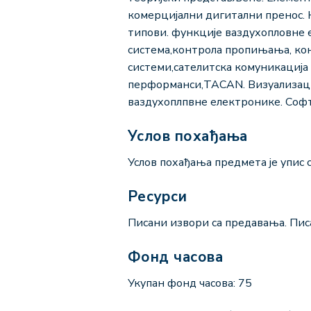
комерцијални дигитални пренос. 
типови. функције ваздухопловне 
система,контрола пропињања, ко
системи,сателитска комуникација
перформанси,TACAN. Визуализаци
ваздухоплпвне електронике. Соф
Услов похађања
Услов похађања предмета је упис с
Ресурси
Писани извори са предавања. Пис
Фонд часова
Укупан фонд часова: 75