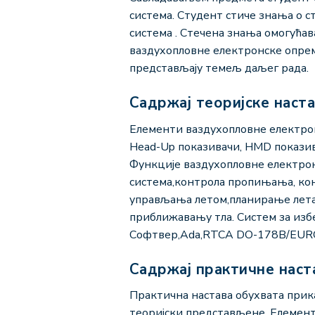
система. Студент стиче знања о 
система . Стечена знања омогућав
ваздухопловне електронске опреме
представљају темељ даљег рада.
Садржај теоријске наст
Елементи ваздухопловне електро
Head-Up показивачи, HMD показива
Функције ваздухопловне електрон
система,контрола пропињања, ко
управљања летом,планирање лета
приближавању тла. Систем за изб
Софтвер,Ada,RTCA DO-178B/EURO
Садржај практичне наст
Практична настава обухвата прик
теоријски представљене. Елемен