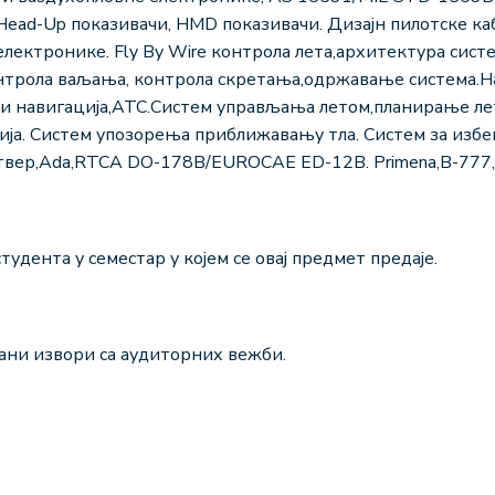
Head-Up показивачи, HMD показивачи. Дизајн пилотске ка
електронике. Fly By Wire контрола лета,архитектура сис
нтрола ваљања, контрола скретања,одржавање система.
 и навигација,ATC.Систем управљања летом,планирање л
ја. Систем упозорења приближавању тла. Систем за избе
твер,Ada,RTCA DO-178B/EUROCAE ED-12B. Primena,B-777
тудента у семестар у којем се овај предмет предаје.
ани извори са аудиторних вежби.