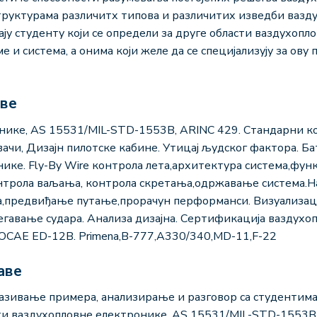
структурама различитх типова и различитих изведби вазд
ају студенту који се определи за друге области ваздухопл
 и система, а онима који желе да се специјализују за ову
аве
нике, АS 15531/MIL-STD-1553B, ARINC 429. Стандарни ко
чи, Дизајн пилотске кабине. Утицај људског фактора. Ба
ике. Fly-By Wire контрола лета,архитектура система,фу
нтрола ваљања, контрола скретања,одржавање система.Н
,предвиђање путање,прорачун перформанси. Визуализаци
егавање судара. Анализа дизајна. Сертификација ваздухо
CAE ED-12B. Primena,B-777,A330/340,MD-11,F-22
аве
азивање примера, анализирање и разговор са студентима 
ти ваздухопловне електронике, АS 15531/MIL-STD-1553B