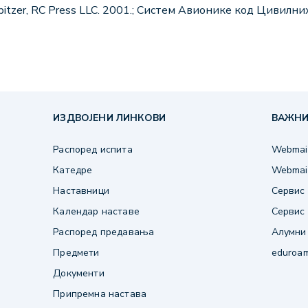
itzer, RC Press LLC. 2001.; Систем Авионике код Цивилних 
ИЗДВОЈЕНИ ЛИНКОВИ
ВАЖНИ
Распоред испита
Webmail
Катедре
Webmail
Наставници
Сервис 
Календар наставе
Сервис 
Распоред предавања
Алумни
Предмети
eduroa
Документи
Припремна настава