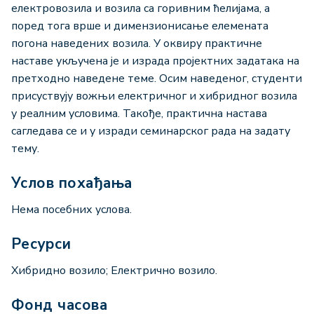
електровозила и возила са горивним ћелијама, а
поред тога врше и димензионисање елемената
погона наведених возила. У оквиру практичне
наставе укључена је и израда пројектних задатака на
претходно наведене теме. Осим наведеног, студенти
присуствују вожњи електричног и хибридног возила
у реалним условима. Такође, практична настава
сагледава се и у изради семинарског рада на задату
тему.
Услов похађања
Нема посебних услова.
Ресурси
Хибридно возило; Електрично возило.
Фонд часова