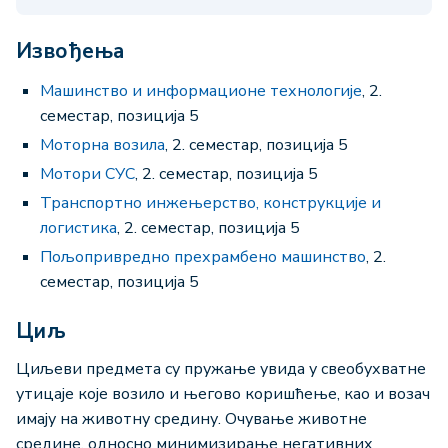
Извођења
Машинство и информационе технологије
, 2.
семестар, позиција 5
Моторна возила
, 2. семестар, позиција 5
Мотори СУС
, 2. семестар, позиција 5
Транспортно инжењерство, конструкције и
логистика
, 2. семестар, позиција 5
Пољопривредно прехрамбено машинство
, 2.
семестар, позиција 5
Циљ
Циљеви предмета су пружање увида у свеобухватне
утицаје које возило и његово коришћење, као и возач
имају на животну средину. Очување животне
средине, односно минимизирање негативних