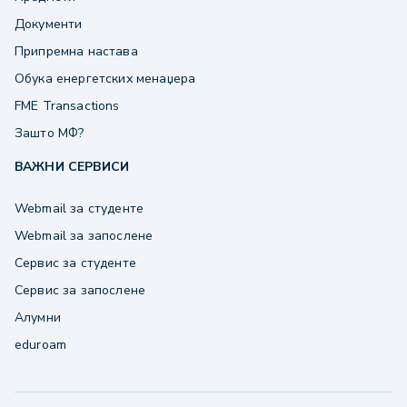
Документи
Припремна настава
Обука енергетских менаџера
FME Transactions
Зашто МФ?
ВАЖНИ СЕРВИСИ
Webmail за студенте
Webmail за запослене
Сервис за студенте
Сервис за запослене
Алумни
eduroam