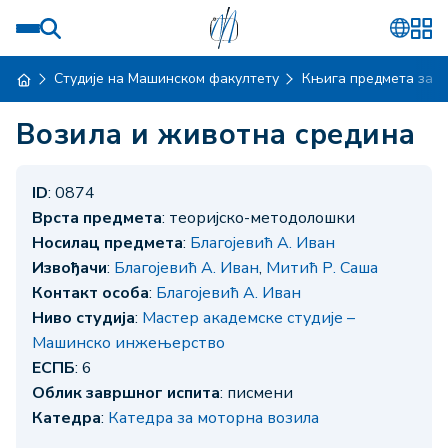
Студије на Машинском факултету
Књига предмета за ш
Возила и животна средина
ID
: 0874
Врста предмета
: теоријско-методолошки
Носилац предмета
:
Благојевић А. Иван
Извођачи
:
Благојевић А. Иван
,
Митић Р. Саша
Контакт особа
:
Благојевић А. Иван
Ниво студија
:
Мастер академске студије –
Машинско инжењерство
ЕСПБ
: 6
Облик завршног испита
: писмени
Катедра
:
Катедра за моторна возила