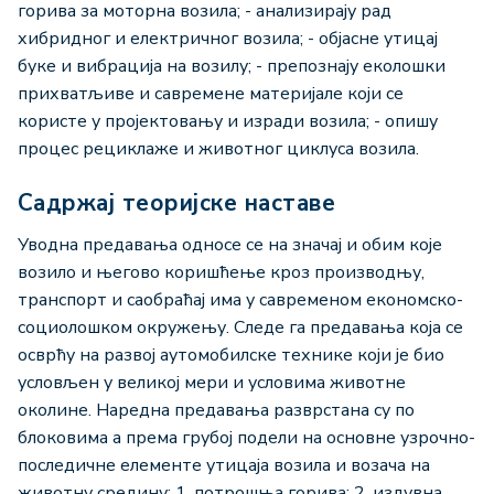
горива за моторна возила; - анализирају рад
хибридног и електричног возила; - објасне утицај
буке и вибрација на возилу; - препознају еколошки
прихватљиве и савремене материјале који се
користе у пројектовању и изради возила; - опишу
процес рециклаже и животног циклуса возила.
Садржај теоријске наставе
Уводна предавања односе се на значај и обим које
возило и његово коришћење кроз производњу,
транспорт и саобраћај има у савременом економско-
социолошком окружењу. Следе га предавања која се
осврћу на развој аутомобилске технике који је био
условљен у великој мери и условима животне
околине. Наредна предавања разврстана су по
блоковима а према грубој подели на основне узрочно-
последичне елементе утицаја возила и возача на
животну средину: 1. потрошња горива; 2. издувна