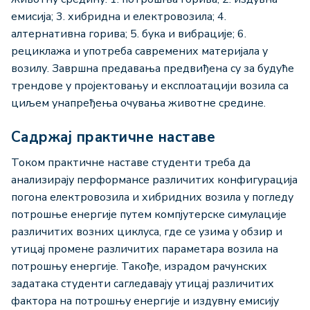
емисија; 3. хибридна и електровозила; 4.
алтернативна горива; 5. бука и вибрације; 6.
рециклажа и употреба савремених материјала у
возилу. Завршна предавања предвиђена су за будуће
трендове у пројектовању и експлоатацији возила са
циљем унапређења очувања животне средине.
Садржај практичне наставе
Током практичне наставе студенти треба да
анализирају перформансе различитих конфигурација
погона електровозила и хибридних возила у погледу
потрошње енергије путем компјутерске симулације
различитих возних циклуса, где се узима у обзир и
утицај промене различитих параметара возила на
потрошњу енергије. Taкође, израдом рачунских
задатака студенти сагледавају утицај различитих
фактора на потрошњу енергије и издувну емисију