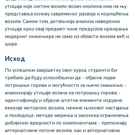
утицаја које систем возило-возач-околина има на њу
представља основу савременог развоја и коришћења
возила. Самим тим, детаљнија анализа наведених
утицаја кроз овај предмет чине предуслов креирања
модерног инжењера не само из области возила већ и
шире.
Исход
По успешном завршетку овог курса, студенти би
требало да буду оспособљени да: - објасне појам
потрошње горива и могућности за њено смањење; -
анализирају утицаје возача на потрошњу горива; -
идентификују и објасне штетне елементе издувне
емисије моторних возила, начине њиховог настајања
и последице, методе мерења и законска ограничења
добијених вредности по компонентама; - препознају
алтернативне погоне возила, као и алтернативна