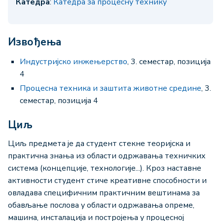
Катедра
:
Катедра за процесну технику
Извођења
Индустријско инжењерство
, 3. семестар, позиција
4
Процесна техника и заштита животне средине
, 3.
семестар, позиција 4
Циљ
Циљ предмета је да студент стекне теоријска и
практична знања из области одржавања техничких
система (концепције, технологије...). Кроз наставне
активности студент стиче креативне способности и
овладава специфичним практичним вештинама за
обављање послова у области одржавања опреме,
машина, инсталација и постројења у процесној