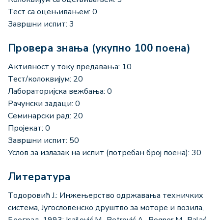
Тест са оцењивањем: 0
Завршни испит: 3
Провера знања (укупно 100 поена)
Активност у току предавања: 10
Тест/колоквијум: 20
Лабораторијска вежбања: 0
Рачунски задаци: 0
Семинарски рад: 20
Пројекат: 0
Завршни испит: 50
Услов за излазак на испит (потребан број поена): 30
Литература
Тодоровић Ј.: Инжењерство одржавања техничких
система, Југословенско друштво за моторе и возила,
Београд, 1993; Isailović M., Petrović A., Bogner M., Balać