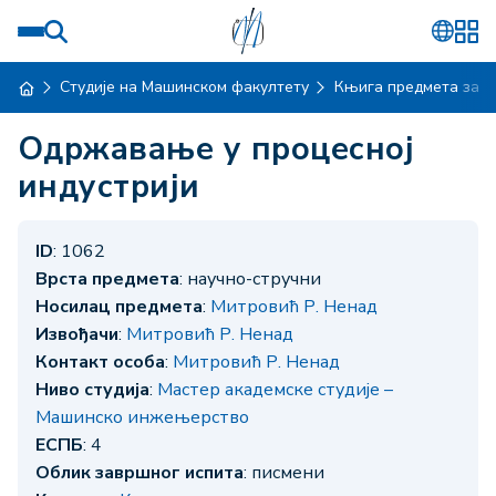
Студије на Машинском факултету
Књига предмета за ш
Одржавање у процесној
индустрији
ID
: 1062
Врста предмета
: научно-стручни
Носилац предмета
:
Митровић Р. Ненад
Извођачи
:
Митровић Р. Ненад
Контакт особа
:
Митровић Р. Ненад
Ниво студија
:
Мастер академске студије –
Машинско инжењерство
ЕСПБ
: 4
Облик завршног испита
: писмени