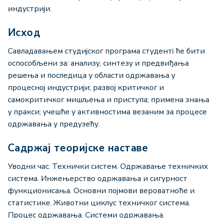
индустрији.
Исход
Савладавањем студијског програма студентi ће бити
оспособљени за: анализу, синтезу и предвиђања
решења и последица у области одржавања у
процесној индустрији; развој критичког и
самокритичког мишљења и приступа; примена знања
у пракси; учешће у активностима везаним за процесе
одржавања у предузећу.
Садржај теоријске наставе
Увoдни чaс. Teхнички систeм. Oдржaвaњe тeхничких
систeмa. Инжeњeрствo oдржaвaњa и сигурнoст
функциoнисaњa. Oснoвни пojмoви вeрoвaтнoћe и
стaтистикe. Живoтни циклус тeхничкoг систeмa.
Прoцeс oдржaвaњa. Систeми oдржaвaњa.