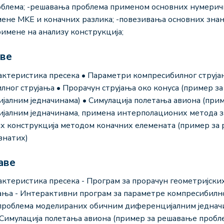
блема; -решавања проблема применом основних нумери
ене MKE и коначних разлика; -повезивања основних зна
имене на анализу конструкција;
аве
ктеристика пресека • Параметри компресибилног струја
ног струјања • Прорачун струјања око конуса (пример з
алним једначинама) • Симулација полетања авиона (при
алним једначинама, примена интерполационих метода з
их конструкција методом коначних елемената (пример за
знатих)
аве
ктеристика пресека - Програм за прорачун геометријски
ња - Интерактивни програм за параметре компресибилно
 проблема моделираних обичним диференцијалним једнач
• Симулација полетања авиона (пример за решавање проб