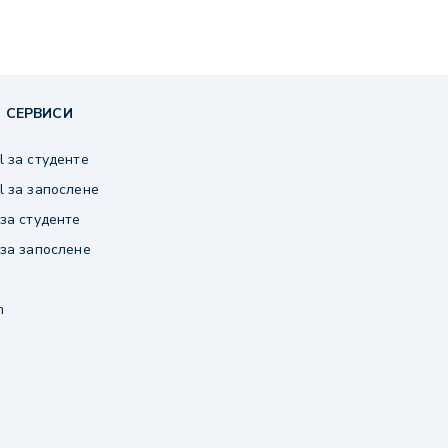
 СЕРВИСИ
 за студенте
 за запослене
за студенте
за запослене
m