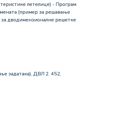
теристике летелице) - Програм
емената (пример за решавање
на за дводимензионалне решетке
ње задатака), ДВЛ 2. 452,