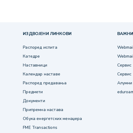
ИЗДВОЈЕНИ ЛИНКОВИ
ВАЖНИ
Распоред испита
Webmail
Катедре
Webmail
Наставници
Сервис 
Календар наставе
Сервис 
Распоред предавања
Алумни
Предмети
eduroa
Документи
Припремна настава
Обука енергетских менаџера
FME Transactions