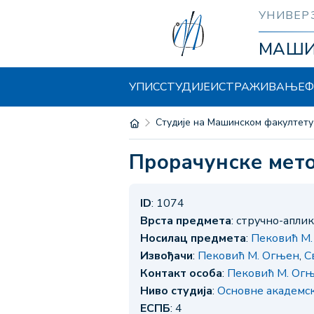
УНИВЕР
МАШ
УПИС
СТУДИЈЕ
ИСТРАЖИВАЊЕ
Ф
Студије на Машинском факултету
Прорачунске мет
ID
: 1074
Врста предмета
: стручно-апли
Носилац предмета
:
Пековић М
Извођачи
:
Пековић М. Огњен
,
С
Контакт особа
:
Пековић М. Ог
Ниво студија
:
Основне академс
ЕСПБ
: 4