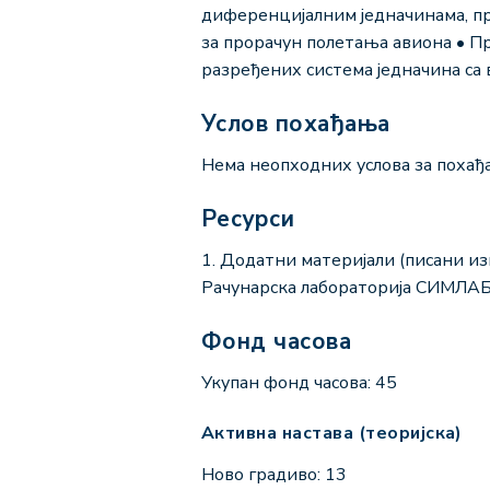
диференцијалним једначинама, п
за прорачун полетања авиона • 
разређених система једначина са
Услов похађања
Нема неопходних услова за похађ
Ресурси
1. Додатни материјали (писани из
Рачунарска лабораторија СИМЛА
Фонд часова
Укупан фонд часова: 45
Активна настава (теоријска)
Ново градиво: 13