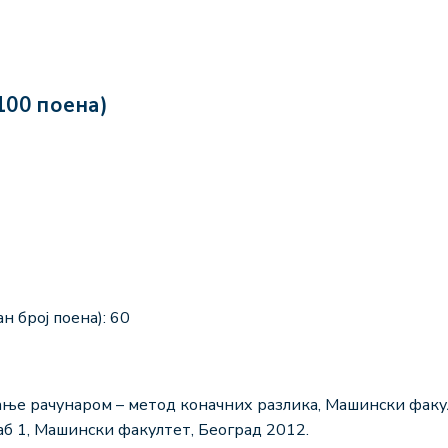
100 поена)
н број поена): 60
вање рачунаром – метод коначних разлика, Машински факу
лаб 1, Машински факултет, Београд 2012.