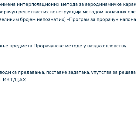
римена интерполационих метода за аеродинамичке карак
Прорачун решеткастих конструкција методом коначних ел
 великим бројем непознатих) -Програм за прорачун напо
ање предмета Прорачунске методе у ваздухопловству.
води са предавања, поставке задатака, упутства за решава
Б, ИКТ/ЦАХ