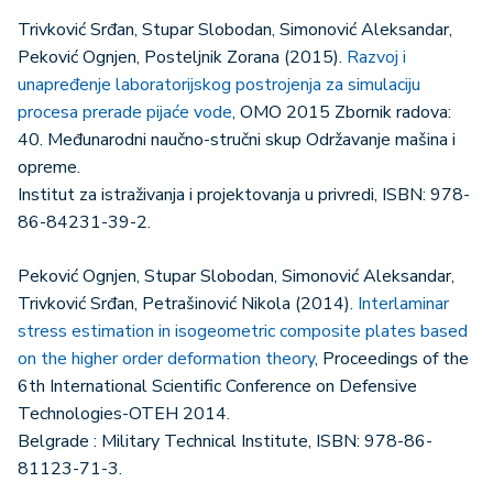
Trivković Srđan, Stupar Slobodan, Simonović Aleksandar,
Peković Ognjen, Posteljnik Zorana (2015).
Razvoj i
unapređenje laboratorijskog postrojenja za simulaciju
procesa prerade pijaće vode
, OMO 2015 Zbornik radova:
40. Međunarodni naučno-stručni skup Održavanje mašina i
opreme.
Institut za istraživanja i projektovanja u privredi, ISBN: 978-
86-84231-39-2.
Peković Ognjen, Stupar Slobodan, Simonović Aleksandar,
Trivković Srđan, Petrašinović Nikola (2014).
Interlaminar
stress estimation in isogeometric composite plates based
on the higher order deformation theory
, Proceedings of the
6th International Scientific Conference on Defensive
Technologies-OTEH 2014.
Belgrade : Military Technical Institute, ISBN: 978-86-
81123-71-3.