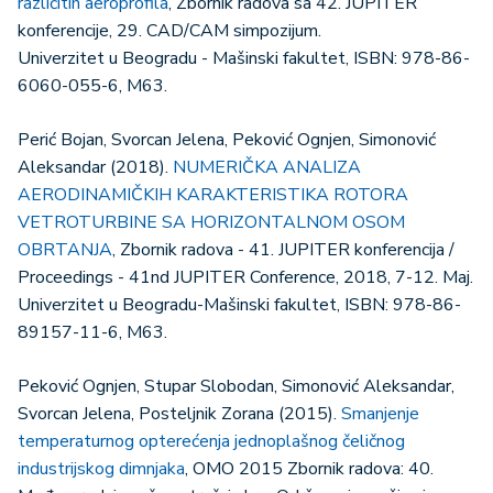
različitih aeroprofila
, Zbornik radova sa 42. JUPITER
konferencije, 29. CAD/CAM simpozijum.
Univerzitet u Beogradu - Mašinski fakultet, ISBN: 978-86-
6060-055-6, M63.
Perić Bojan, Svorcan Jelena, Peković Ognjen, Simonović
Aleksandar (2018).
NUMERIČKA ANALIZA
AERODINAMIČKIH KARAKTERISTIKA ROTORA
VETROTURBINE SA HORIZONTALNOM OSOM
OBRTANJA
, Zbornik radova - 41. JUPITER konferencija /
Proceedings - 41nd JUPITER Conference, 2018, 7-12. Maj.
Univerzitet u Beogradu-Mašinski fakultet, ISBN: 978-86-
89157-11-6, M63.
Peković Ognjen, Stupar Slobodan, Simonović Aleksandar,
Svorcan Jelena, Posteljnik Zorana (2015).
Smanjenje
temperaturnog opterećenja jednoplašnog čeličnog
industrijskog dimnjaka
, OMO 2015 Zbornik radova: 40.