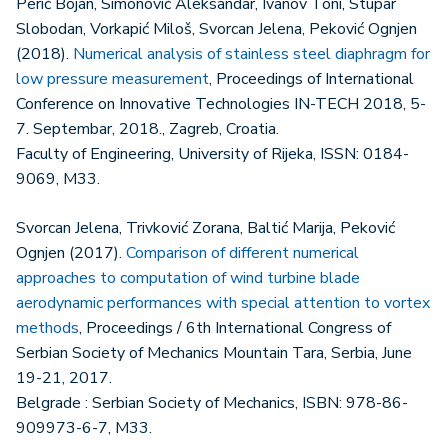
Perić Bojan, Simonović Aleksandar, Ivanov Toni, Stupar
Slobodan, Vorkapić Miloš, Svorcan Jelena, Peković Ognjen
(2018).
Numerical analysis of stainless steel diaphragm for
low pressure measurement
, Proceedings of International
Conference on Innovative Technologies IN-TECH 2018, 5-
7. Septembar, 2018., Zagreb, Croatia.
Faculty of Engineering, University of Rijeka, ISSN: 0184-
9069, M33.
Svorcan Jelena, Trivković Zorana, Baltić Marija, Peković
Ognjen (2017).
Comparison of different numerical
approaches to computation of wind turbine blade
aerodynamic performances with special attention to vortex
methods
, Proceedings / 6th International Congress of
Serbian Society of Mechanics Mountain Tara, Serbia, June
19-21, 2017.
Belgrade : Serbian Society of Mechanics, ISBN: 978-86-
909973-6-7, M33.