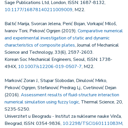
Sage Publications Ltd, London, ISSN: 1687-8132,
10.1177/16878140211009009
, M22.
Baltić Marija, Svorcan Jelena, Perić Bojan, Vorkapić Miloš,
Ivanov Toni, Peković Ognjen (2019).
Comparative numerical
and experimental investigation of static and dynamic
characteristics of composite plates
, Journal of Mechanical
Science and Technology, 33(6), 2597-2603.
Korean Soc Mechanical Engineers, Seoul, ISSN: 1738-
494X,
10.1007/s12206-019-0507-7
, M22.
Marković Zoran J., Stupar Slobodan, Dinulović Mirko,
Peković Ognjen, Stefanović Predrag Lj., Cvetinović Dejan
(2016).
Assessment results of fluid-structure interaction
numerical simulation using fuzzy logic
, Thermal Science, 20,
S235-S250.
Univerzitet u Beogradu - Institut za nuklearne nauke Vinča,
Beograd, ISSN: 0354-9836,
10.2298/TSCI160111083M
,