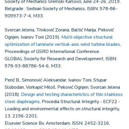
Society of Mechanics Sremski Karlovci, June 24-26, 2019.
Belgrade : Serbian Society of Mechanics, ISBN: 978-86-
909973-7-4, M33.
Svorcan Jelena, Trivković Zorana, Baltić Marija, Peković
Ognjen, Ivanov Toni (2019).
Multi-objective structural
optimization of laminate vertical-axis wind turbine blades
,
Proceedings of GSRD International Conference.
GLOBAL Society for Research and Development, ISBN:
978-93-88786-54-6, M33.
Perić B., Simonović Aleksandar, Ivanov Toni, Stupar
Slobodan, Vorkapić Miloš, Peković Ognjen, Svorcan Jelena
(2018).
Design and testing characteristics of thin stainless
steel diaphragms
, Procedia Structural Integrity - ECF22 -
Loading and environmental effects on structural integrity,
13, 2196-2201.
Elsevier Science Bv, Amsterdam, ISSN: 2452-3216,