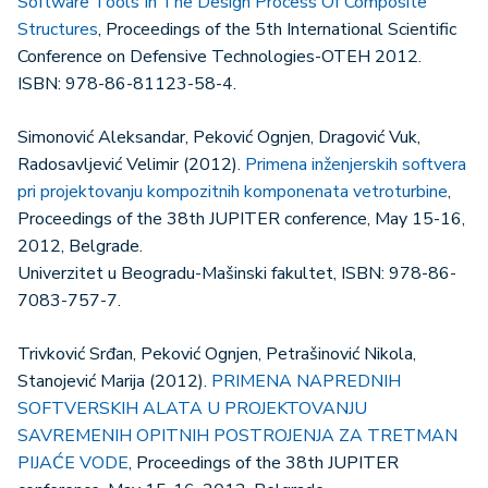
Software Tools In The Design Process Of Composite
Structures
, Proceedings of the 5th International Scientific
Conference on Defensive Technologies-OTEH 2012.
ISBN: 978-86-81123-58-4.
Simonović Aleksandar, Peković Ognjen, Dragović Vuk,
Radosavljević Velimir (2012).
Primena inženjerskih softvera
pri projektovanju kompozitnih komponenata vetroturbine
,
Proceedings of the 38th JUPITER conference, May 15-16,
2012, Belgrade.
Univerzitet u Beogradu-Mašinski fakultet, ISBN: 978-86-
7083-757-7.
Trivković Srđan, Peković Ognjen, Petrašinović Nikola,
Stanojević Marija (2012).
PRIMENA NAPREDNIH
SOFTVERSKIH ALATA U PROJEKTOVANJU
SAVREMENIH OPITNIH POSTROJENJA ZA TRETMAN
PIJAĆE VODE
, Proceedings of the 38th JUPITER