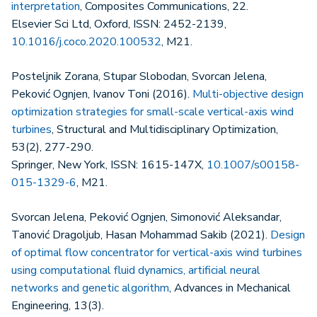
interpretation
, Composites Communications, 22.
Elsevier Sci Ltd, Oxford, ISSN: 2452-2139,
10.1016/j.coco.2020.100532
, M21.
Posteljnik Zorana, Stupar Slobodan, Svorcan Jelena,
Peković Ognjen, Ivanov Toni (2016).
Multi-objective design
optimization strategies for small-scale vertical-axis wind
turbines
, Structural and Multidisciplinary Optimization,
53(2), 277-290.
Springer, New York, ISSN: 1615-147X,
10.1007/s00158-
015-1329-6
, M21.
Svorcan Jelena, Peković Ognjen, Simonović Aleksandar,
Tanović Dragoljub, Hasan Mohammad Sakib (2021).
Design
of optimal flow concentrator for vertical-axis wind turbines
using computational fluid dynamics, artificial neural
networks and genetic algorithm
, Advances in Mechanical
Engineering, 13(3).