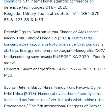
conditions
, 9th International scientific conference on
defensive technologies OTEH 2020.
Belgrade : Military Technical Institute - VTI, ISBN: 978-
86-81123-83-6, M33.
Peković Ognjen, Svorcan Jelena, Simonović Aleksandar,
Ivanov Toni, Tanović Dragoljub (2020).
Optimizacija
koncentratora vazduha vetroturbina sa vertikalnom osom
obrtanja
, Energija, ekonomija, ekologija - Monografija XXXV
Međunarodnog savetovanja ENERGETIKA 2020 - Zbornik
radova.
Beograd : Savez energetičara, ISBN: 978-86-86199-02-7,
M33.
Svorcan Jelena, Baltić Marija, Ivanov Toni, Peković Ognjen,
Milić Milica (2019).
Numerical evaluation of aerodynamic
loads and performances of vertical-axis wind turbine rotor
,
Proceedings / The 7th International Congress of Serbian