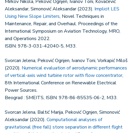
Mirkov Nikola, Peković Ognjen, Ivanov Toni, Kovačević
Aleksandar, Simonović Aleksandar (2023).
Implicit LES
Using New Slope Limiters
, Novel Techniques in
Maintenance, Repair, and Overhaul. Proceedings of the
International Symposium on Aviation Technology, MRO,
and Operations 2022.
ISBN: 978-3-031-42040-5, M33.
Svorcan Jelena, Peković Ognjen, Ivanov Toni, Vorkapić Miloš
(2020).
Numerical evaluation of aerodynamic performances
of vertical-axis wind turbine rotor with flow concentrator
,
8th International Conference on Renewable Electrical
Power Sources.
Beograd : SMEITS, ISBN: 978-86-85535-06-2, M33.
Svorcan Jelena, Baltić Marija, Peković Ognjen, Simonović
Aleksandar (2020).
Computational analyses of
gravitational (free fall) store separation in different flight