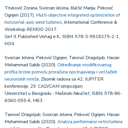
Trivković Zorana, Svorcan Jelena, Baltić Marija, Peković
Ognjen (2017).
Multi-objective integrated optimization of
horizontal-axis wind turbines
, International Conference &
Workshop REMOO-2017.
Get It Published Verlag e.K., ISBN: 978-3-9818275-2-1,
M34.
Svorcan Jelena, Peković Ognjen, Tanović Dragoljub, Hasan
Mohammad Sakib (2020).
Određivanje modifikovanog
profila brzine pomoću proračuna opstrujavanja i veštačkih
neuronskih mreža
, Zbornik radova sa 42. JUPITER
konferencije, 29. CAD/CAM simpozijum.
Univerzitet u Beogradu - Mašinski fakultet, ISBN: 978-86-
6060-055-6, M63.
Tanović Dragoljub, Svorcan Jelena, Peković Ognjen, Hasan
Mohammad Sakib (2020).
Analiza performansi vetroturbina