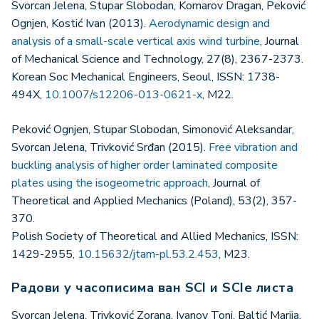
Svorcan Jelena, Stupar Slobodan, Komarov Dragan, Peković
Ognjen, Kostić Ivan (2013).
Aerodynamic design and
analysis of a small-scale vertical axis wind turbine
, Journal
of Mechanical Science and Technology, 27(8), 2367-2373.
Korean Soc Mechanical Engineers, Seoul, ISSN: 1738-
494X,
10.1007/s12206-013-0621-x
, M22.
Peković Ognjen, Stupar Slobodan, Simonović Aleksandar,
Svorcan Jelena, Trivković Srđan (2015).
Free vibration and
buckling analysis of higher order laminated composite
plates using the isogeometric approach
, Journal of
Theoretical and Applied Mechanics (Poland), 53(2), 357-
370.
Polish Society of Theoretical and Allied Mechanics, ISSN:
1429-2955,
10.15632/jtam-pl.53.2.453
, M23.
Радови у часописима ван SCI и SCIe листа
Svorcan Jelena, Trivković Zorana, Ivanov Toni, Baltić Marija,