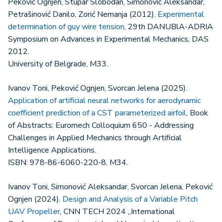
Peković Ognjen, Stupar Slobodan, Simonović Aleksandar,
Petrašinović Danilo, Zorić Nemanja (2012).
Experimental
determination of guy wire tension
, 29th DANUBlA-ADRIA
Symposium on Advances in Experimental Mechanics, DAS
2012.
University of Belgrade, M33.
Ivanov Toni, Peković Ognjen, Svorcan Jelena (2025).
Application of artificial neural networks for aerodynamic
coefficient prediction of a CST parameterized airfoil
, Book
of Abstracts: Euromech Colloquium 650 - Addressing
Challenges in Applied Mechanics through Artificial
Intelligence Applications.
ISBN: 978-86-6060-220-8, M34.
Ivanov Toni, Simonović Aleksandar, Svorcan Jelena, Peković
Ognjen (2024).
Design and Analysis of a Variable Pitch
UAV Propeller
, CNN TECH 2024 „International