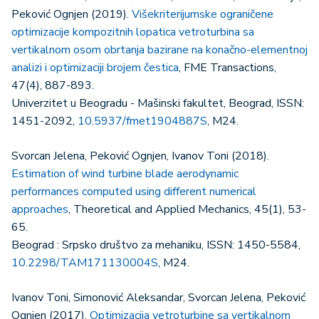
Peković Ognjen (2019).
Višekriterijumske ograničene
optimizacije kompozitnih lopatica vetroturbina sa
vertikalnom osom obrtanja bazirane na konačno-elementnoj
analizi i optimizaciji brojem čestica
, FME Transactions,
47(4), 887-893.
Univerzitet u Beogradu - Mašinski fakultet, Beograd, ISSN:
1451-2092,
10.5937/fmet1904887S
, M24.
Svorcan Jelena, Peković Ognjen, Ivanov Toni (2018).
Estimation of wind turbine blade aerodynamic
performances computed using different numerical
approaches
, Theoretical and Applied Mechanics, 45(1), 53-
65.
Beograd : Srpsko društvo za mehaniku, ISSN: 1450-5584,
10.2298/TAM171130004S
, M24.
Ivanov Toni, Simonović Aleksandar, Svorcan Jelena, Peković
Ognjen (2017).
Optimizacija vetroturbine sa vertikalnom