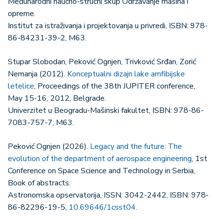
Međunarodni naučno-stručni skup Održavanje mašina i
opreme.
Institut za istraživanja i projektovanja u privredi, ISBN: 978-
86-84231-39-2, M63.
Stupar Slobodan, Peković Ognjen, Trivković Srđan, Zorić
Nemanja (2012).
Konceptualni dizajn lake amfibijske
letelice
, Proceedings of the 38th JUPITER conference,
May 15-16, 2012, Belgrade.
Univerzitet u Beogradu-Mašinski fakultet, ISBN: 978-86-
7083-757-7, M63.
Peković Ognjen (2026).
Legacy and the future: The
evolution of the department of aerospace engineering
, 1st
Conference on Space Science and Technology in Serbia,
Book of abstracts.
Astronomska opservatorija, ISSN: 3042-2442, ISBN: 978-
86-82296-19-5,
10.69646/1csst04
.