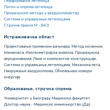
Перформансе летелица
Погон и опрема летелица
Прорачунске методе у ваздухопловству
Системи и управљање летелицама
Стручна пракса М - ВАЗ
Истраживачка област
Пројектовање применом рачунара, Метод коначних
елемената, Изогеометријска анализа, Прорачунска
аеродинамика, Лаке и композитне конструкције,
Системи и управљање летелицама, Механика лета,
Наоружање ваздухоплова, Обновљиви извори
енергије
Образовање, стручна спрема
Универзитет у Београду Машински факултет,
Доктор наука - Машинско инжењерство (Др)