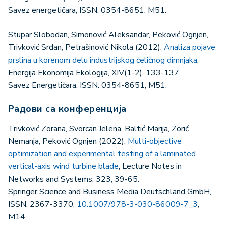
Savez energetičara, ISSN: 0354-8651, M51.
Stupar Slobodan, Simonović Aleksandar, Peković Ognjen,
Trivković Srđan, Petrašinović Nikola (2012).
Analiza pojave
prslina u korenom delu industrijskog čeličnog dimnjaka
,
Energija Ekonomija Ekologija, XIV(1-2), 133-137.
Savez Energetičara, ISSN: 0354-8651, M51.
Радови са конференција
Trivković Zorana, Svorcan Jelena, Baltić Marija, Zorić
Nemanja, Peković Ognjen (2022).
Multi-objective
optimization and experimental testing of a laminated
vertical-axis wind turbine blade
, Lecture Notes in
Networks and Systems, 323, 39-65.
Springer Science and Business Media Deutschland GmbH,
ISSN: 2367-3370,
10.1007/978-3-030-86009-7_3
,
M14.