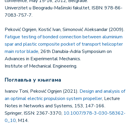
conference, May 15-16, 2012, Belgrade.
Univerzitet u Beogradu-Mašinski fakultet, ISBN: 978-86-
7083-757-7.
Peković Ognjen, Kostić Ivan, Simonović Aleksandar (2009).
Fatigue testing of bonded connection between aluminium
spar and plastic composite pocket of transport helicopter
main rotor blade
, 26th Danubia-Adria Symposium on
Advances in Experimental Mechanics.
Institute of Mechanical Engineering.
Поглавља у књигама
Ivanov Toni, Peković Ognjen (2021).
Design and analysis of
an optimal electric propulsion system propeller
, Lecture
Notes in Networks and Systems, 153, 147-166.
Springer, ISSN: 2367-3370,
10.1007/978-3-030-58362-
0_10
, M14.