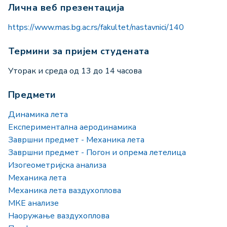
Лична веб презентација
https://www.mas.bg.ac.rs/fakultet/nastavnici/140
Термини за пријем студената
Уторак и среда од 13 до 14 часова
Предмети
Динамика лета
Експериментална аеродинамика
Завршни предмет - Механика лета
Завршни предмет - Погон и опрема летелица
Изогеометријска анализа
Механика лета
Механика лета ваздухоплова
МКЕ анализе
Наоружање ваздухоплова