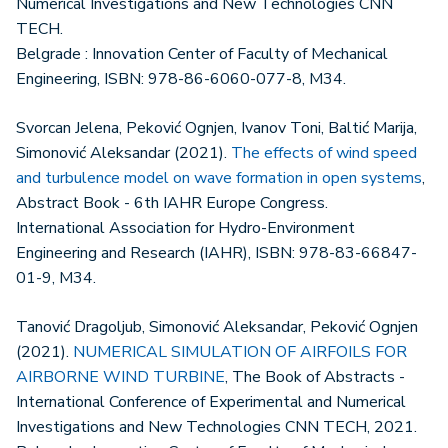
Numerical Investigations and New Technologies CNN
TECH.
Belgrade : Innovation Center of Faculty of Mechanical
Engineering, ISBN: 978-86-6060-077-8, M34.
Svorcan Jelena, Peković Ognjen, Ivanov Toni, Baltić Marija,
Simonović Aleksandar (2021).
The effects of wind speed
and turbulence model on wave formation in open systems
,
Abstract Book - 6th IAHR Europe Congress.
International Association for Hydro-Environment
Engineering and Research (IAHR), ISBN: 978-83-66847-
01-9, M34.
Tanović Dragoljub, Simonović Aleksandar, Peković Ognjen
(2021).
NUMERICAL SIMULATION OF AIRFOILS FOR
AIRBORNE WIND TURBINE
, The Book of Abstracts -
International Conference of Experimental and Numerical
Investigations and New Technologies CNN TECH, 2021.