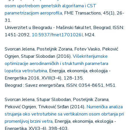
osom upotrebom genetskih algoritama i CST
parametrizacijom aeroprofila
, FME Transactions, 45(1), 26-
31.
Univerzitet u Beogradu - Mašinski fakultet, Beograd, ISSN:
1451-2092,
10.5937/fmet1701026I
, M24.
Svorcan Jelena, Posteljnik Zorana, Fotev Vasko, Peković
Ognjen, Stupar Slobodan (2016).
Višekriterijumske
optimizacije aerodinamičkih i strukturnih parametara
lopatica vetroturbina
, Energija, ekonomija, ekologija -
Energetika 2016, XVIII(3-4), 128-135.
Beograd : Savez energetičara, ISSN: 0354-8651, M51.
Svorcan Jelena, Stupar Slobodan, Posteljnik Zorana,
Peković Ognjen, Trivković Srđan (2014).
Numerička analiza
strujanja oko vetroturbine sa vertikalnom osom obrtanja pri
promenljivoj brzini vetra
, Energija, ekonomija, ekologija -
Energetika, XVI(3-4), 398-403.