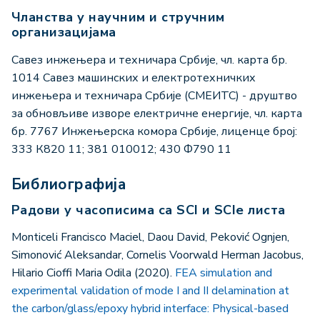
Чланства у научним и стручним
организацијама
Савез инжењера и техничара Србије, чл. карта бр.
1014 Савез машинских и електротехничких
инжењера и техничара Србије (СМЕИТС) - друштво
за обновљиве изворе електричне енергије, чл. карта
бр. 7767 Инжењерска комора Србије, лиценце број:
333 К820 11; 381 010012; 430 Ф790 11
Библиографија
Радови у часописима са SCI и SCIe листа
Monticeli Francisco Maciel, Daou David, Peković Ognjen,
Simonović Aleksandar, Cornelis Voorwald Herman Jacobus,
Hilario Cioffi Maria Odila (2020).
FEA simulation and
experimental validation of mode I and II delamination at
the carbon/glass/epoxy hybrid interface: Physical-based