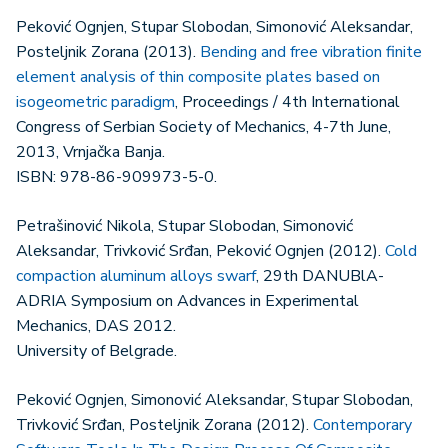
Peković Ognjen, Stupar Slobodan, Simonović Aleksandar,
Posteljnik Zorana (2013).
Bending and free vibration finite
element analysis of thin composite plates based on
isogeometric paradigm
, Proceedings / 4th International
Congress of Serbian Society of Mechanics, 4-7th June,
2013, Vrnjačka Banja.
ISBN: 978-86-909973-5-0.
Petrašinović Nikola, Stupar Slobodan, Simonović
Aleksandar, Trivković Srđan, Peković Ognjen (2012).
Cold
compaction aluminum alloys swarf
, 29th DANUBlA-
ADRIA Symposium on Advances in Experimental
Mechanics, DAS 2012.
University of Belgrade.
Peković Ognjen, Simonović Aleksandar, Stupar Slobodan,
Trivković Srđan, Posteljnik Zorana (2012).
Contemporary