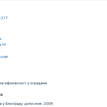
-6377
а
а М
ције
ка ефикасност у зградама
ма
 у Београду, дипл.инж. 2009