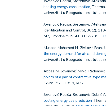
Jovanović Radiša, Sretenović Aleksand
heating energy consumption
, Thermal
Univerzitet u Beogradu - Institut za
Jovanović Radiša, Sretenović Aleksan
Identification and Control, 36(2), 11
Mic, Trondheim, ISSN: 0332-7353,
1
Musbah Mohamed H., Živković Branisl
the energy demand for air conditioning
Univerzitet u Beogradu - Institut za
Abbas M., Jovanović Mirko, Radenović
points of a pair of contractive type m
ISSN: 1521-1398, M22.
Jovanović Radiša, Sretenović Dobri
cooling energy use prediction
, Therma