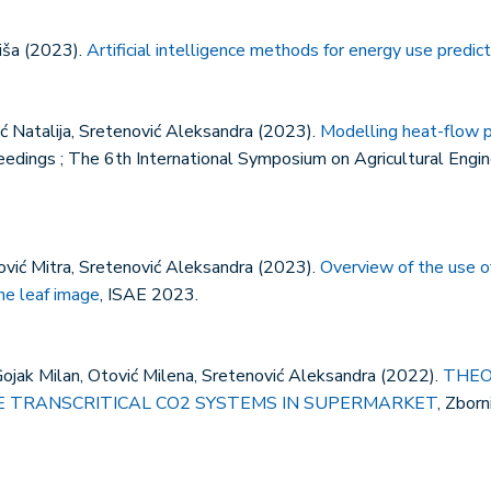
iša (2023).
Artificial intelligence methods for energy use predict
šić Natalija, Sretenović Aleksandra (2023).
Modelling heat-flow 
eedings ; The 6th International Symposium on Agricultural Engi
esović Mitra, Sretenović Aleksandra (2023).
Overview of the use o
he leaf image
, ISAE 2023.
 Gojak Milan, Otović Milena, Sretenović Aleksandra (2022).
THEO
 TRANSCRITICAL CO2 SYSTEMS IN SUPERMARKET
, Zbor