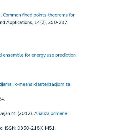
).
Common fixed points theorems for
and Applications, 14(2), 290-297.
 ensemble for energy use prediction
,
ijama i k-means klasterizacijom za
24.
ć Dejan M. (2012).
Analiza primene
grad, ISSN: 0350-218X, M51.