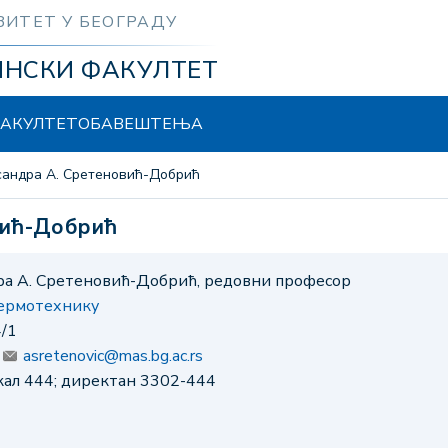
ЗИТЕТ У БЕОГРАДУ
ИНСКИ ФАКУЛТЕТ
АКУЛТЕТ
ОБАВЕШТЕЊА
ксандра А. Сретеновић-Добрић
вић-Добрић
ра А. Сретеновић-Добрић, редовни професор
термотехнику
4/1
:
asretenovic@mas.bg.ac.rs
окал 444; директан 3302-444