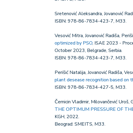
Sretenović Aleksandra, Jovanović Rad
ISBN: 978-86-7834-423-7, M33.
Vesović Mitra, Jovanović Radiša, Peri
optimized by PSO
, ISAE 2023 - Proc
October 2023, Belgrade, Serbia.
ISBN: 978-86-7834-423-7, M33.
Perišić Natalija, Jovanović Radiša, V
plant desease recognition based on t
ISBN: 978-86-7834-427-5, M33.
Černicin Vladimir, Milovančević Uroš,
THE OPTIMUM PRESSURE OF THE
KGH, 2022.
Beograd: SMEITS, M33.