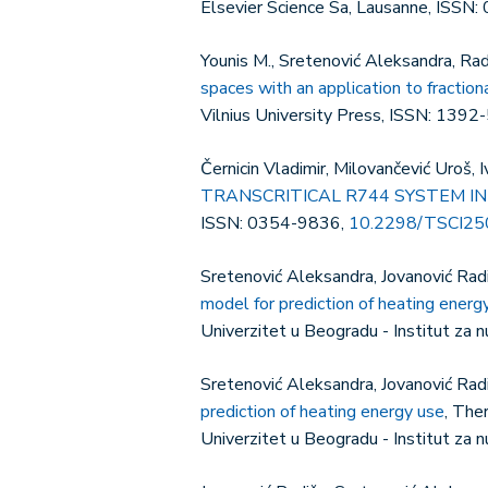
Elsevier Science Sa, Lausanne, ISSN
Younis M., Sretenović Aleksandra, Ra
spaces with an application to fractiona
Vilnius University Press, ISSN: 139
Černicin Vladimir, Milovančević Uroš, 
TRANSCRITICAL R744 SYSTEM IN
ISSN: 0354-9836,
10.2298/TSCI2
Sretenović Aleksandra, Jovanović Radi
model for prediction of heating energ
Univerzitet u Beogradu - Institut za
Sretenović Aleksandra, Jovanović Radi
prediction of heating energy use
, The
Univerzitet u Beogradu - Institut za