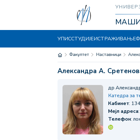
УНИВЕР
МАШ
УПИС
СТУДИЈЕ
ИСТРАЖИВАЊЕ
Ф
Факултет
Наставници
Але
Александра А. Сретено
др Александ
Катедра за 
Кабинет
: 13
Мејл адреса
Телефон
: л