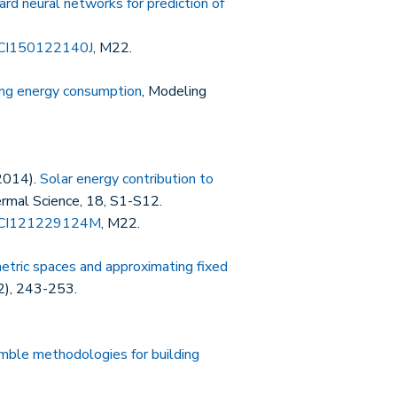
d neural networks for prediction of
CI150122140J
, M22.
ting energy consumption
, Modeling
(2014).
Solar energy contribution to
ermal Science, 18, S1-S12.
CI121229124M
, M22.
etric spaces and approximating fixed
(2), 243-253.
mble methodologies for building