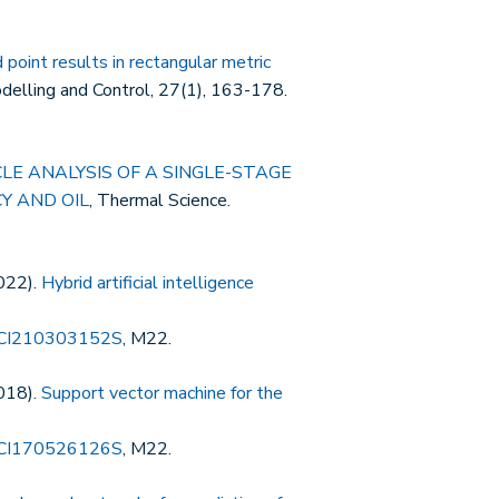
point results in rectangular metric
odelling and Control, 27(1), 163-178.
CLE ANALYSIS OF A SINGLE-STAGE
Y AND OIL
, Thermal Science.
2022).
Hybrid artificial intelligence
CI210303152S
, M22.
2018).
Support vector machine for the
CI170526126S
, M22.