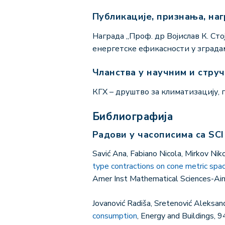
Публикације, признања, на
Награда „Проф. др Војислав К. Сто
енергетске ефикасности у зграда
Чланства у научним и стру
КГХ – друштво за климатизацију,
Библиографија
Радови у часописима са SCI
Savić Ana, Fabiano Nicola, Mirkov Nik
type contractions on cone metric spac
Amer Inst Mathematical Sciences-Aim
Jovanović Radiša, Sretenović Aleksand
consumption
, Energy and Buildings, 