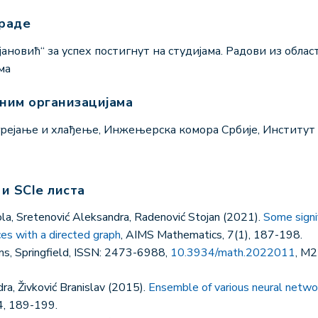
граде
јановић“ за успех постигнут на студијама. Радови из обла
ма
чним организацијама
 грејање и хлађење, Инжењерска комора Србије, Институт
 и SCIe листа
ola, Sretenović Aleksandra, Radenović Stojan (2021).
Some signi
es with a directed graph
, AIMS Mathematics, 7(1), 187-198.
s, Springfield, ISSN: 2473-6988,
10.3934/math.2022011
, M2
ra, Živković Branislav (2015).
Ensemble of various neural networ
94, 189-199.