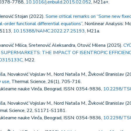
: 0378-7788,
10.1016/j.enbuild.2015.02.052
, M21a+.
denović Stojan (2022).
Some critical remarks on “Some new fixed 
l-order functional differential equations”
, Nonlinear Analysis: M
2-5113,
10.15388/NAMC.2022.27.25193
, M21a.
Ivanović Milica, Sretenović Aleksandra, Otović Milena (2025).
CY
 SUPERMARKETS: THE IMPACT OF ISENTROPIC EFFICIENC
50315133C
, M22.
ša, Novaković Vojislav M., Nord Nataša M., Živković Branislav (
y use
, Thermal Science, 26(1), 705-716.
 nuklearne nauke Vinča, Beograd, ISSN: 0354-9836,
10.2298/TS
ša, Novaković Vojislav M., Nord Nataša M., Živković Branislav (
rmal Science, 22, S1171-S1181.
 nuklearne nauke Vinča, Beograd, ISSN: 0354-9836,
10.2298/TS