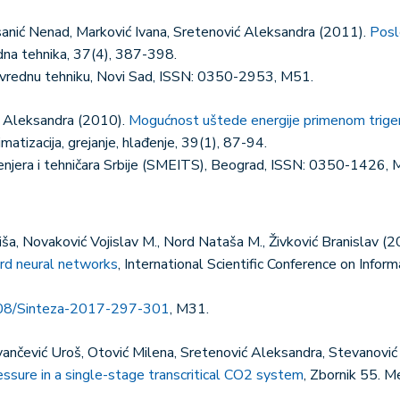
sanić Nenad, Marković Ivana, Sretenović Aleksandra (2011).
Posl
dna tehnika, 37(4), 387-398.
ivrednu tehniku, Novi Sad, ISSN: 0350-2953, M51.
ić Aleksandra (2010).
Mogućnost uštede energije primenom trige
limatizacija, grejanje, hlađenje, 39(1), 87-94.
ženjera i tehničara Srbije (SMEITS), Beograd, ISSN: 0350-1426, 
ša, Novaković Vojislav M., Nord Nataša M., Živković Branislav (
rd neural networks
, International Scientific Conference on Inf
08/Sinteza-2017-297-301
, M31.
ilovančević Uroš, Otović Milena, Sretenović Aleksandra, Stevanov
essure in a single-stage transcritical CO2 system
, Zbornik 55. 