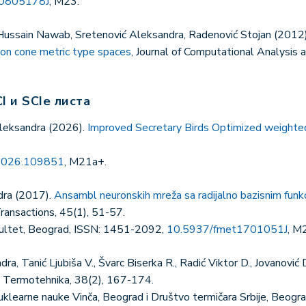
0805178J
, M23.
Hussain Nawab, Sretenović Aleksandra, Radenović Stojan (2012
 on cone metric type spaces
, Journal of Computational Analysis 
I и SCIe листа
Aleksandra (2026).
Improved Secretary Birds Optimized weighted
.2026.109851
, M21a+.
dra (2017).
Ansambl neuronskih mreža sa radijalno bazisnim funkc
ransactions, 45(1), 51-57.
akultet, Beograd, ISSN: 1451-2092,
10.5937/fmet1701051J
, M
dra, Tanić Ljubiša V., Švarc Biserka R., Radić Viktor D., Jovanovi
, Termotehnika, 38(2), 167-174.
 nuklearne nauke Vinča, Beograd i Društvo termičara Srbije, Beo