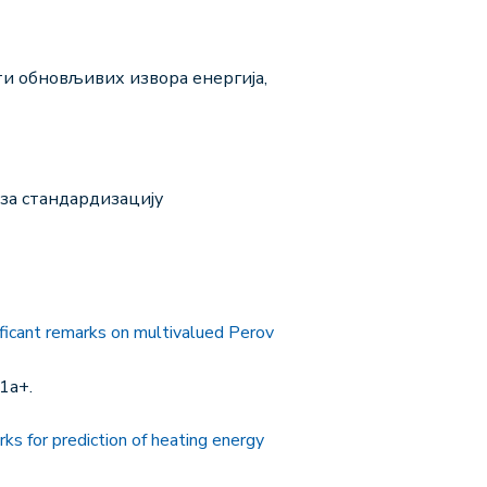
сти обновљивих извора енергија,
 за стандардизацију
ficant remarks on multivalued Perov
1a+.
ks for prediction of heating energy