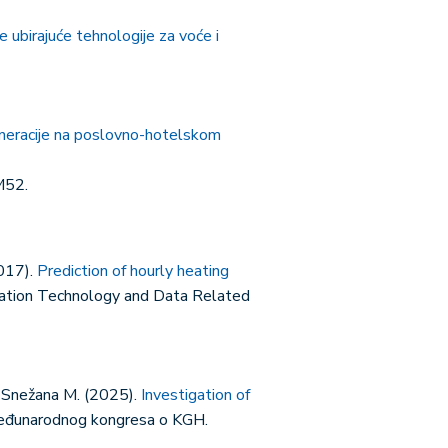
e ubirajuće tehnologije za voće i
neracije na poslovno-hotelskom
M52.
2017).
Prediction of hourly heating
ormation Technology and Data Related
ić Snežana M. (2025).
Investigation of
Međunarodnog kongresa o KGH.