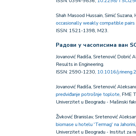
ISSN: 0354-9836,
10.2298/TSCI25
Shah Masood Hussain, Simić Suzana, 
occasionally weakly compatible pairs
ISSN: 1521-1398, M23.
Радови у часописима ван SC
Jovanović Radiša, Sretenović Dobrić 
Results in Engineering.
ISSN: 2590-1230,
10.1016/j.rineng
Jovanović Radiša, Sretenović Aleksan
predviđanje potrošnje toplote
, FME T
Univerzitet u Beogradu - Mašinski f
Živković Branislav, Sretenović Aleksan
biomase u hotelu 'Termag' na Jahorini
Univerzitet u Beogradu - Institut za