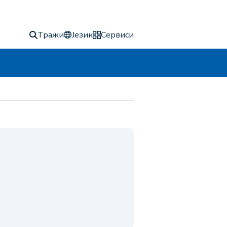
Тражи
Језик
Сервиси