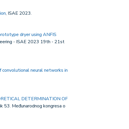
ion
, ISAE 2023.
prototype dryer using ANFIS
neering - ISAE 2023 19th - 21st
f convolutional neural networks in
RETICAL DETERMINATION OF
nik 53. Međunarodnog kongresa o