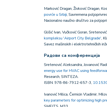
Marković Dragan, Živković Dragan, Ko
povrće u Srbiji
, Savremena poljoprivre
Nacionalno naučno društvo za poljopr
Glišić Ivan, Vučković Goran, Sretenov
kompleksu 'Airport City Belgrade'
, K
Savez mašinskih i elektrotehničkih in
Радови са конференција
Sretenović Aleksandra, Jovanović Radi
energy use for HVAC using feedforwa
Research, SINTEZA.
ISBN: 978-86-7912-657-3,
10.153
Ivanović Milica, Černicin Vladimir, M
key parameters for optimizing high pr
SMEITS, M33.