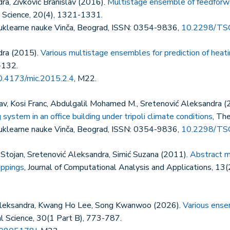
ra, Živković Branislav (2016).
Multistage ensemble of feedforwar
 Science, 20(4), 1321-1331.
 nuklearne nauke Vinča, Beograd, ISSN: 0354-9836,
10.2298/TS
dra (2015).
Various multistage ensembles for prediction of hea
9-132.
0.4173/mic.2015.2.4
, M22.
av, Kosi Franc, Abdulgalil Mohamed M., Sretenović Aleksandra 
 system in an office building under tripoli climate conditions
, Th
 nuklearne nauke Vinča, Beograd, ISSN: 0354-9836,
10.2298/TS
 Stojan, Sretenović Aleksandra, Simić Suzana (2011).
Abstract m
appings
, Journal of Computational Analysis and Applications, 13
ć Aleksandra, Kwang Ho Lee, Song Kwanwoo (2026).
Various ense
l Science, 30(1 Part B), 773-787.