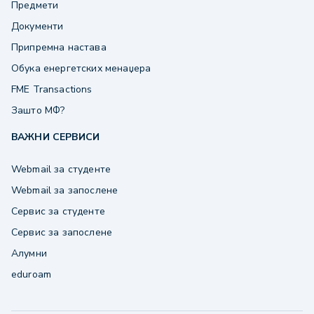
Предмети
Документи
Припремна настава
Обука енергетских менаџера
FME Transactions
Зашто МФ?
ВАЖНИ СЕРВИСИ
Webmail за студенте
Webmail за запослене
Сервис за студенте
Сервис за запослене
Алумни
eduroam