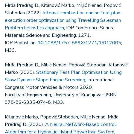
Mrđa Predrag D., Kitanović Marko, Miljić Nenad, Popović
Slobodan (2022).
Internal combustion engine test plan
execution order optimization using Travelling Salesman
Problem heuristics approach
, IOP Conference Series:
Materials Science and Engineering, 1271.
IOP Publishing,
10.1088/1757-899X/1271/1/012005
,
M33.
Mrđa Predrag D., Miljić Nenad, Popović Slobodan, Kitanović
Marko (2020).
Stationary Test Plan Optimisation Using
Slow Dynamic Slope Engine Screening
, International
Congress Motor Vehicles & Motors 2020.
Faculty of Engineering, University of Kragujevac, ISBN:
978-86-6335-074-8, M33.
Kitanović Marko, Popović Slobodan, Miljić Nenad, Mrđa
Predrag D. (2020).
A Neural Network-Based Control
Algorithm for a Hydraulic Hybrid Powertrain System
,