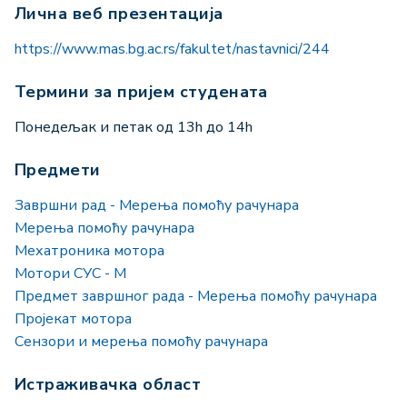
Лична веб презентација
https://www.mas.bg.ac.rs/fakultet/nastavnici/244
Термини за пријем студената
Понедељак и петак од 13h до 14h
Предмети
Завршни рад - Мерења помоћу рачунара
Мерења помоћу рачунара
Мехатроника мотора
Мотори СУС - М
Предмет завршног рада - Мерења помоћу рачунара
Пројекат мотора
Сензори и мерења помоћу рачунара
Истраживачка област