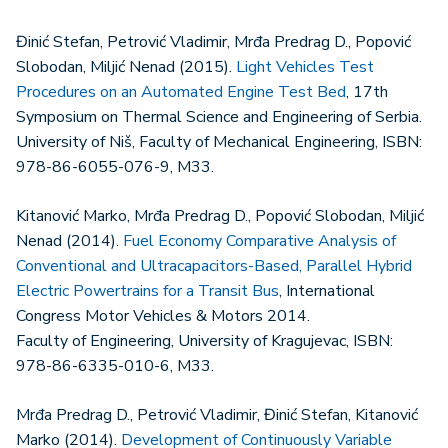
Đinić Stefan, Petrović Vladimir, Mrđa Predrag D., Popović
Slobodan, Miljić Nenad (2015).
Light Vehicles Test
Procedures on an Automated Engine Test Bed
, 17th
Symposium on Thermal Science and Engineering of Serbia.
University of Niš, Faculty of Mechanical Engineering, ISBN:
978-86-6055-076-9, M33.
Kitanović Marko, Mrđa Predrag D., Popović Slobodan, Miljić
Nenad (2014).
Fuel Economy Comparative Analysis of
Conventional and Ultracapacitors-Based, Parallel Hybrid
Electric Powertrains for a Transit Bus
, International
Congress Motor Vehicles & Motors 2014.
Faculty of Engineering, University of Kragujevac, ISBN:
978-86-6335-010-6, M33.
Mrđa Predrag D., Petrović Vladimir, Đinić Stefan, Kitanović
Marko (2014).
Development of Continuously Variable