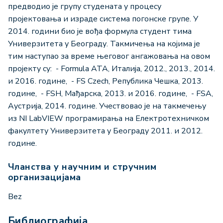
предводио је групу студената у процесу
пројектовања и израде система погонске групе. У
2014. години био је вођа формула студент тима
Универзитета у Београду. Такмичења на којима је
тим наступао за време његовог ангажовања на овом
пројекту су: ­ - Formula ATA, Италија, 2012., 2013., 2014.
и 2016. године, ­ - FS Czech, Република Чешка, 2013.
године, ­ - FSH, Мађарска, 2013. и 2016. године, ­ - FSA,
Аустрија, 2014. године. Учествовао је на такмечењу
из NI LabVIEW програмирања на Електротехничком
факултету Универзитета у Београду 2011. и 2012.
године.
Чланства у научним и стручним
организацијама
Bez
Библиографија