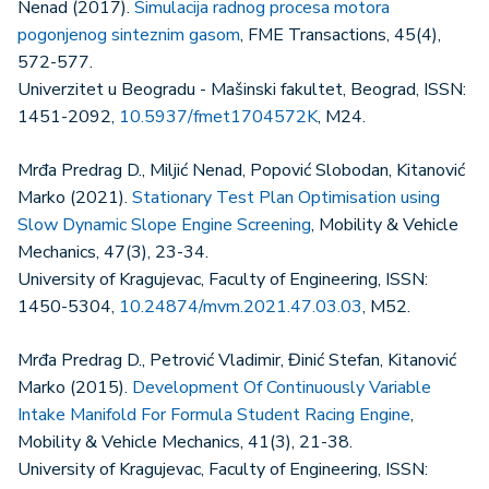
Nenad (2017).
Simulacija radnog procesa motora
pogonjenog sinteznim gasom
, FME Transactions, 45(4),
572-577.
Univerzitet u Beogradu - Mašinski fakultet, Beograd, ISSN:
1451-2092,
10.5937/fmet1704572K
, M24.
Mrđa Predrag D., Miljić Nenad, Popović Slobodan, Kitanović
Marko (2021).
Stationary Test Plan Optimisation using
Slow Dynamic Slope Engine Screening
, Mobility & Vehicle
Mechanics, 47(3), 23-34.
University of Kragujevac, Faculty of Engineering, ISSN:
1450-5304,
10.24874/mvm.2021.47.03.03
, M52.
Mrđa Predrag D., Petrović Vladimir, Đinić Stefan, Kitanović
Marko (2015).
Development Of Continuously Variable
Intake Manifold For Formula Student Racing Engine
,
Mobility & Vehicle Mechanics, 41(3), 21-38.
University of Kragujevac, Faculty of Engineering, ISSN: