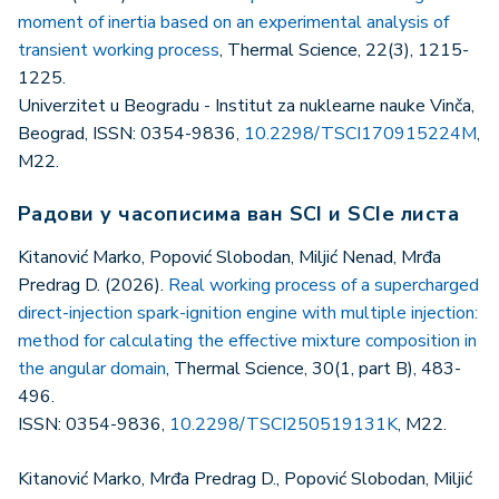
moment of inertia based on an experimental analysis of
transient working process
, Thermal Science, 22(3), 1215-
1225.
Univerzitet u Beogradu - Institut za nuklearne nauke Vinča,
Beograd, ISSN: 0354-9836,
10.2298/TSCI170915224M
,
M22.
Радови у часописима ван SCI и SCIe листа
Kitanović Marko, Popović Slobodan, Miljić Nenad, Mrđa
Predrag D. (2026).
Real working process of a supercharged
direct-injection spark-ignition engine with multiple injection:
method for calculating the effective mixture composition in
the angular domain
, Thermal Science, 30(1, part B), 483-
496.
ISSN: 0354-9836,
10.2298/TSCI250519131K
, M22.
Kitanović Marko, Mrđa Predrag D., Popović Slobodan, Miljić