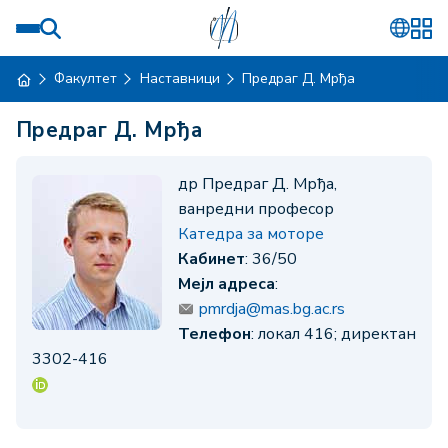
Факултет
Наставници
Предраг Д. Мрђа
Предраг Д. Мрђа
др Предраг Д. Мрђа,
ванредни професор
Катедра за моторе
Кабинет
: 36/50
Мејл адреса
:
pmrdja@mas.bg.ac.rs
Телефон
: локал 416; директан
3302-416