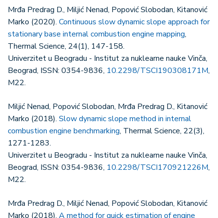
Mrđa Predrag D., Miljić Nenad, Popović Slobodan, Kitanović
Marko (2020).
Continuous slow dynamic slope approach for
stationary base internal combustion engine mapping
,
Thermal Science, 24(1), 147-158.
Univerzitet u Beogradu - Institut za nuklearne nauke Vinča,
Beograd, ISSN: 0354-9836,
10.2298/TSCI190308171M
,
M22.
Miljić Nenad, Popović Slobodan, Mrđa Predrag D., Kitanović
Marko (2018).
Slow dynamic slope method in internal
combustion engine benchmarking
, Thermal Science, 22(3),
1271-1283.
Univerzitet u Beogradu - Institut za nuklearne nauke Vinča,
Beograd, ISSN: 0354-9836,
10.2298/TSCI170921226M
,
M22.
Mrđa Predrag D., Miljić Nenad, Popović Slobodan, Kitanović
Marko (2018).
A method for quick estimation of engine