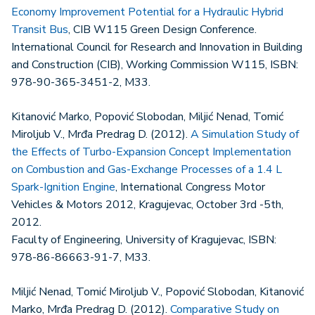
Economy Improvement Potential for a Hydraulic Hybrid
Transit Bus
, CIB W115 Green Design Conference.
International Council for Research and Innovation in Building
and Construction (CIB), Working Commission W115, ISBN:
978-90-365-3451-2, M33.
Kitanović Marko, Popović Slobodan, Miljić Nenad, Tomić
Miroljub V., Mrđa Predrag D. (2012).
A Simulation Study of
the Effects of Turbo-Expansion Concept Implementation
on Combustion and Gas-Exchange Processes of a 1.4 L
Spark-Ignition Engine
, International Congress Motor
Vehicles & Motors 2012, Kragujevac, October 3rd -5th,
2012.
Faculty of Engineering, University of Kragujevac, ISBN:
978-86-86663-91-7, M33.
Miljić Nenad, Tomić Miroljub V., Popović Slobodan, Kitanović
Marko, Mrđa Predrag D. (2012).
Comparative Study on