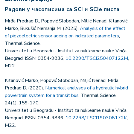
Радови у часописима са SCI и SCIe листа
Mrđa Predrag D., Popović Slobodan, Miljić Nenad, Kitanović
Marko, Bukušić Nemanja M. (2025).
Analysis of the effect
of piezoelectric sensor ageing on indicated parameters
,
Thermal Science.
Univerzitet u Beogradu - Institut za nuklearne nauke Vinča,
Beograd, ISSN: 0354-9836,
10.2298/TSCI250407122M
,
M22.
Kitanović Marko, Popović Slobodan, Miljić Nenad, Mrđa
Predrag D. (2020).
Numerical analyses of a hydraulic hybrid
powertrain system for a transit bus
, Thermal Science,
24(1), 159-170.
Univerzitet u Beogradu - Institut za nuklearne nauke Vinča,
Beograd, ISSN: 0354-9836,
10.2298/TSCI190308172K
,
M22.