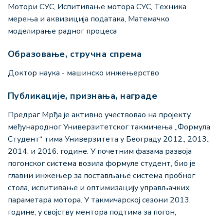
Мотори СУС, Испитивање мотора СУС, Техника
мерења и аквизиција података, Матемачко
моделирање радног процеса
Образовање, стручна спрема
Доктор наука - машинско инжењерство
Публикације, признања, награде
Предраг Мрђа је активно учествовао на пројекту
међународног Универзитетског такмичења „Формула
Студент“ тима Универзитета у Београду 2012., 2013.,
2014. и 2016. године. У почетним фазама развоја
погонског система возила формуле студент, био је
главни инжењер за постављање система пробног
стола, испитивање и оптимизацију управљачких
параметара мотора. У такмичарској сезони 2013.
године, у својству ментора подтима за погон,