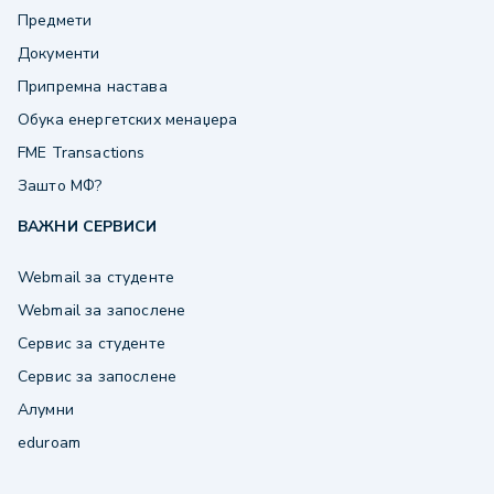
Предмети
Документи
Припремна настава
Обука енергетских менаџера
FME Transactions
Зашто МФ?
ВАЖНИ СЕРВИСИ
Webmail за студенте
Webmail за запослене
Сервис за студенте
Сервис за запослене
Алумни
eduroam