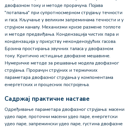
двофазном току и методе прорачуна. Појава
"потапања" при супротносмерном струјању течности
и гаса. Кључање у великим запреминама течности и у
струјном каналу. Механизми кризе размене топлоте
и методе предвиђања. Кондензација чистих пара и
кондензација у присуству некондензујућих гасова.
Брзина простирања звучних таласа у двофазном
току. Критично истицање двофазне мешавине.
Нумеричке методе за решавање модела двофазног
струјања. Прорачун струјних и термичких
параметара двофазног струјања у компонентама
енергетских и процесних постројења.
Садржај практичне наставе
Одређивање параметара двофазног струјања: масени
удео паре, проточни масени удео паре, енергетски
удео паре, запремински удео паре, густина двофазне