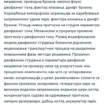
мешавине, привидна брзина, масени флукс
двофазног тока, фактор клизања, дрифт брзина.
Коришћење емпиријских корелација за одређивање
запреминског удела паре, фактора клизања и дрифт
брзине. Утицај нивоа притиска на струјне параметре
двофазног тока. Механизми и прорачун промене
притиска у двофазном току. Развој вишефлуидних
модела двофазног струјања: билансне једначине,
моделирање транспортних процеса на разделним
површинама фаза, методе решавања. Прорачун
двофазних струјања и параметара двофазне
мешавине на примеру неке од енергетских или
процесних компоненти, као што су: испаривачки
канал, кондензација у цеви, размењивачи топлоте са
фазним прелазом, испаривачи, генератори паре са
великом воденом запремином, екранске цеви котла,
кондензатори, судови за одржавање притиска,
напојни резервоари, добош котла, акумулатор паре,