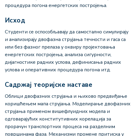
процедура погона енергетских постројења.
Исход
Студенти се оспособљавају да самостално симулирају
и анализирају двофазна струјања течности и гаса са
или без фазног прелаза у оквиру пројектовања
енергетских постројења, анализа сигурности,
дијагностике радних услова, дефинисања радних
услова и оперативних процедура погона итд.
Садржај теоријске наставе
Облици двофазних струјања и њихово предвиђање
коришћењем мапа струјања. Моделирање двофазних
струјања применом вишефлуидних модела и
одговарајућих конститутивних корелација за
прорачун транспортних процеса на разделним
површинама фаза. Механизми промене притиска у