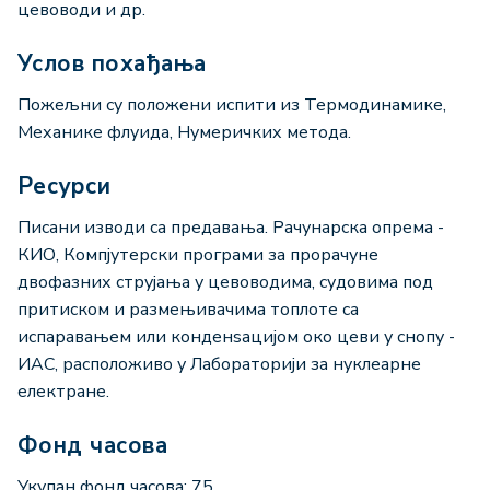
цевоводи и др.
Услов похађања
Пожељни су положени испити из Термодинамике,
Механике флуида, Нумеричких метода.
Ресурси
Писани изводи са предавања. Рачунарска опрема -
КИО, Компјутерски програми за прорачуне
двофазних струјања у цевоводима, судовима под
притиском и размењивачима топлоте са
испаравањем или конденѕацијом око цеви у снопу -
ИАС, расположиво у Лабораторији за нуклеарне
електране.
Фонд часова
Укупан фонд часова: 75