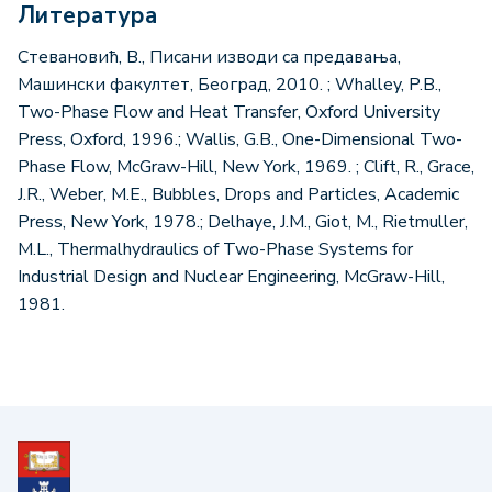
Литература
Стевановић, В., Писани изводи са предавања,
Машински факултет, Београд, 2010. ; Whalley, P.B.,
Two-Phase Flow and Heat Transfer, Oxford University
Press, Oxford, 1996.; Wallis, G.B., One-Dimensional Two-
Phase Flow, McGraw-Hill, New York, 1969. ; Clift, R., Grace,
J.R., Weber, M.E., Bubbles, Drops and Particles, Academic
Press, New York, 1978.; Delhaye, J.M., Giot, M., Rietmuller,
M.L., Thermalhydraulics of Two-Phase Systems for
Industrial Design and Nuclear Engineering, McGraw-Hill,
1981.