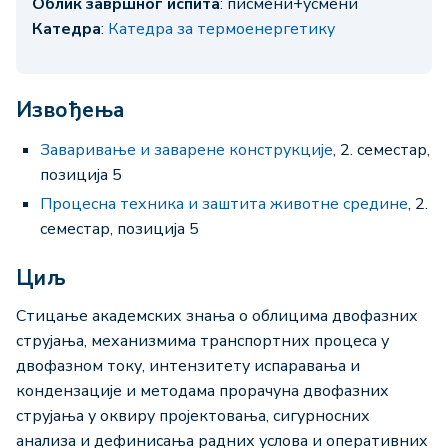
Облик завршног испита
: писмени+усмени
Катедра
:
Катедра за термоенергетику
Извођења
Заваривање и заварене конструкције
, 2. семестар,
позиција 5
Процесна техника и заштита животне средине
, 2.
семестар, позиција 5
Циљ
Стицање академских знања о облицима двофазних
струјања, механизмима транспортних процеса у
двофазном току, интензитету испаравања и
кондензације и методама прорачуна двофазних
струјања у оквиру пројектовања, сигурносних
анализа и дефинисања радних услова и оперативних