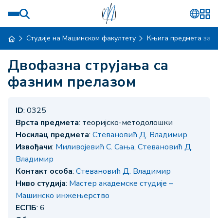
Студије на Машинском факултету
Књига предмета за ш
Двофазна струјања са
фазним прелазом
ID
: 0325
Врста предмета
: теоријско-методолошки
Носилац предмета
:
Стевановић Д. Владимир
Извођачи
:
Миливојевић С. Сања
,
Стевановић Д.
Владимир
Контакт особа
:
Стевановић Д. Владимир
Ниво студија
:
Мастер академске студије –
Машинско инжењерство
ЕСПБ
: 6