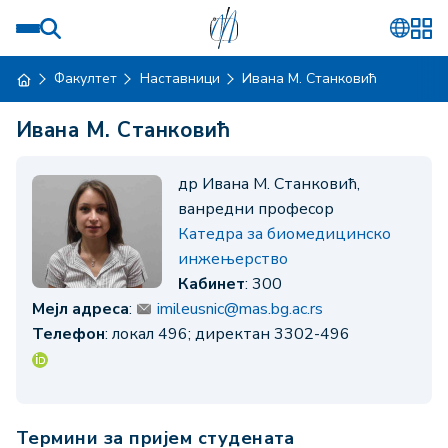
Факултет
Наставници
Ивана М. Станковић
Ивана М. Станковић
др Ивана М. Станковић,
ванредни професор
Катедра за биомедицинско
инжењерство
Кабинет
: 300
Мејл адреса
:
imileusnic@mas.bg.ac.rs
Телефон
: локал 496; директан 3302-496
Термини за пријем студената