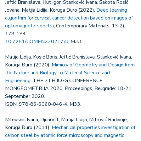
Jeftić Branislava, Hut Igor, Stanković Ivana, Šakota Rosić
Jovana, Matija Lidija, Koruga Đuro (2022).
Deep learning
algorithm for cervical cancer detection based on images of
optomagnetic spectra
, Contemporary Materials, 13(2),
178-184.
10.7251/COMEN2202178J
, M33.
Matija Lidija, Kosić Boris, Jeftić Branislava, Stanković Ivana,
Koruga Đuro (2020).
Mimicry of Geometry and Design from
the Nature and Biology to Material Science and
Engineering
, THE 7TH ICGG CONFERENCE
MONGEOMETRIJA 2020, Proceedings, Belgrade: 18-21
September 2020.
ISBN: 978-86-6060-046-4, M33.
Mileusnić Ivana, Djuričić I., Matija Lidija, Mitrović Radivoje,
Koruga Đuro (2011).
Mechanical properties investigation of
carbon steel by atomic force microscopy and magnetic