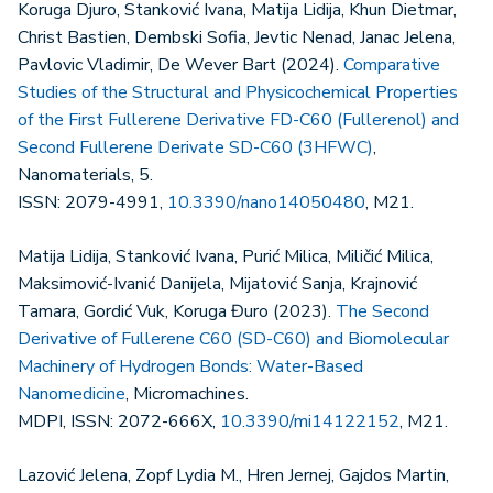
Koruga Djuro, Stanković Ivana, Matija Lidija, Khun Dietmar,
Christ Bastien, Dembski Sofia, Jevtic Nenad, Janac Jelena,
Pavlovic Vladimir, De Wever Bart (2024).
Comparative
Studies of the Structural and Physicochemical Properties
of the First Fullerene Derivative FD-C60 (Fullerenol) and
Second Fullerene Derivate SD-C60 (3HFWC)
,
Nanomaterials, 5.
ISSN: 2079-4991,
10.3390/nano14050480
, M21.
Matija Lidija, Stanković Ivana, Purić Milica, Miličić Milica,
Maksimović-Ivanić Danijela, Mijatović Sanja, Krajnović
Tamara, Gordić Vuk, Koruga Đuro (2023).
The Second
Derivative of Fullerene C60 (SD-C60) and Biomolecular
Machinery of Hydrogen Bonds: Water-Based
Nanomedicine
, Micromachines.
MDPI, ISSN: 2072-666X,
10.3390/mi14122152
, M21.
Lazović Jelena, Zopf Lydia M., Hren Jernej, Gajdos Martin,