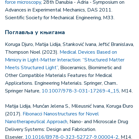
force microscopy
, 28th Danubia - Adria - Symposium on
Advances in Experimental Mechanics, DAS 2011.
Scientific Society for Mechanical Engineering, M33.
Поглавља у књигама
Koruga Djuro, Matija Lidija, Stanković Ivana, Jeftić Branislava,
Thompson Noel (2023).
Medical Devices Based on
Mimicry in Light-Matter Interaction: “Structured Matter
Meets Structured Light”
, Bioceramics, Biomimetic and
Other Compatible Materials Features for Medical
Applications. Engineering Materials. Springer, Cham..
Springer Nature,
10.1007/978-3-031-17269-4_15
, M14.
Matija Lidija, Munćan Jelena S., Mileusnić Ivana, Koruga Đuro
(2017).
Fibonacci Nanostructures for Novel
Nanotherapeutical Approach
, Nano- and Microscale Drug
Delivery Systems: Design and Fabrication.
Elsevier,
10.1016/B978-0-323-52727-9.00004-2
, M14.