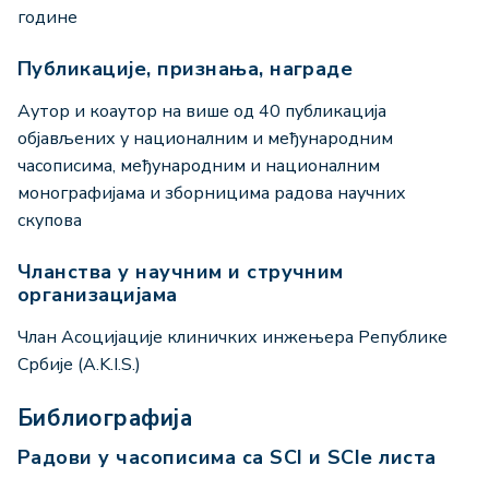
године
Публикације, признања, награде
Аутор и коаутор на више од 40 публикација
објављених у националним и међународним
часописима, међународним и националним
монографијама и зборницима радова научних
скупова
Чланства у научним и стручним
организацијама
Члан Aсоцијације клиничких инжењера Републике
Србије (A.K.I.S.)
Библиографија
Радови у часописима са SCI и SCIe листа