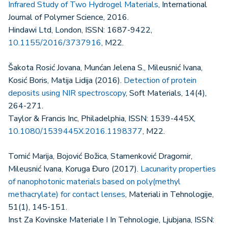
Infrared Study of Two Hydrogel Materials
, International
Journal of Polymer Science, 2016.
Hindawi Ltd, London, ISSN: 1687-9422,
10.1155/2016/3737916
, M22.
Šakota Rosić Jovana, Munćan Jelena S., Mileusnić Ivana,
Kosić Boris, Matija Lidija (2016).
Detection of protein
deposits using NIR spectroscopy
, Soft Materials, 14(4),
264-271.
Taylor & Francis Inc, Philadelphia, ISSN: 1539-445X,
10.1080/1539445X.2016.1198377
, M22.
Tomić Marija, Bojović Božica, Stamenković Dragomir,
Mileusnić Ivana, Koruga Đuro (2017).
Lacunarity properties
of nanophotonic materials based on poly(methyl
methacrylate) for contact lenses
, Materiali in Tehnologije,
51(1), 145-151.
Inst Za Kovinske Materiale I In Tehnologie, Ljubjana, ISSN: