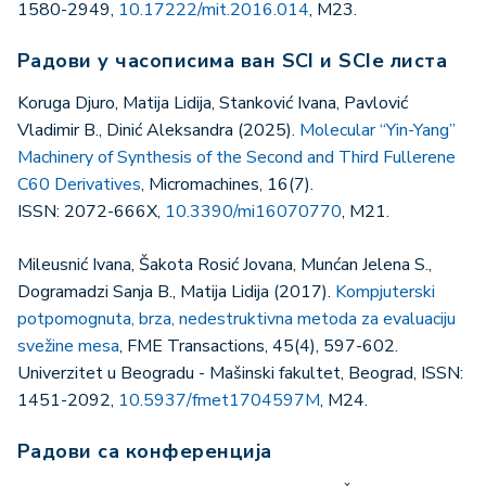
1580-2949,
10.17222/mit.2016.014
, M23.
Радови у часописима ван SCI и SCIe листа
Koruga Djuro, Matija Lidija, Stanković Ivana, Pavlović
Vladimir B., Dinić Aleksandra (2025).
Molecular “Yin-Yang”
Machinery of Synthesis of the Second and Third Fullerene
C60 Derivatives
, Micromachines, 16(7).
ISSN: 2072-666X,
10.3390/mi16070770
, M21.
Mileusnić Ivana, Šakota Rosić Jovana, Munćan Jelena S.,
Dogramadzi Sanja B., Matija Lidija (2017).
Kompjuterski
potpomognuta, brza, nedestruktivna metoda za evaluaciju
svežine mesa
, FME Transactions, 45(4), 597-602.
Univerzitet u Beogradu - Mašinski fakultet, Beograd, ISSN:
1451-2092,
10.5937/fmet1704597M
, M24.
Радови са конференција