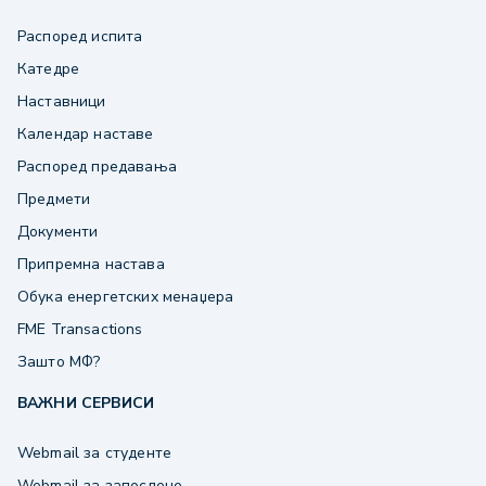
Распоред испита
Катедре
Наставници
Календар наставе
Распоред предавања
Предмети
Документи
Припремна настава
Обука енергетских менаџера
FME Transactions
Зашто МФ?
ВАЖНИ СЕРВИСИ
Webmail за студенте
Webmail за запослене