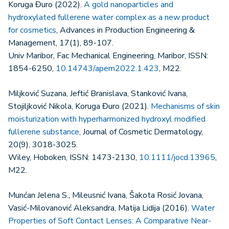
Koruga Đuro (2022).
A gold nanoparticles and
hydroxylated fullerene water complex as a new product
for cosmetics
, Advances in Production Engineering &
Management, 17(1), 89-107.
Univ Maribor, Fac Mechanical Engineering, Maribor, ISSN:
1854-6250,
10.14743/apem2022.1.423
, M22.
Miljković Suzana, Jeftić Branislava, Stanković Ivana,
Stojiljković Nikola, Koruga Đuro (2021).
Mechanisms of skin
moisturization with hyperharmonized hydroxyl modified
fullerene substance
, Journal of Cosmetic Dermatology,
20(9), 3018-3025.
Wiley, Hoboken, ISSN: 1473-2130,
10.1111/jocd.13965
,
M22.
Munćan Jelena S., Mileusnić Ivana, Šakota Rosić Jovana,
Vasić-Milovanović Aleksandra, Matija Lidija (2016).
Water
Properties of Soft Contact Lenses: A Comparative Near-