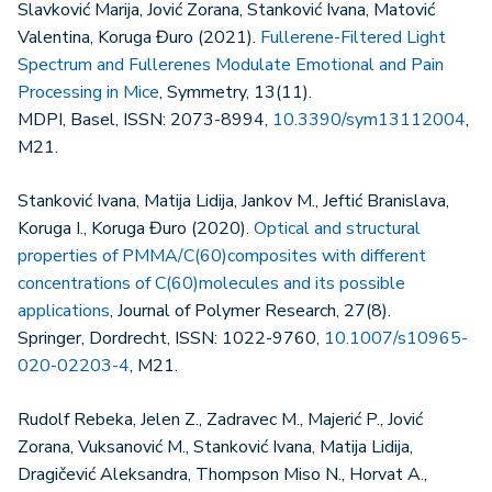
Slavković Marija, Jović Zorana, Stanković Ivana, Matović
Valentina, Koruga Đuro (2021).
Fullerene-Filtered Light
Spectrum and Fullerenes Modulate Emotional and Pain
Processing in Mice
, Symmetry, 13(11).
MDPI, Basel, ISSN: 2073-8994,
10.3390/sym13112004
,
M21.
Stanković Ivana, Matija Lidija, Jankov M., Jeftić Branislava,
Koruga I., Koruga Đuro (2020).
Optical and structural
properties of PMMA/C(60)composites with different
concentrations of C(60)molecules and its possible
applications
, Journal of Polymer Research, 27(8).
Springer, Dordrecht, ISSN: 1022-9760,
10.1007/s10965-
020-02203-4
, M21.
Rudolf Rebeka, Jelen Z., Zadravec M., Majerić P., Jović
Zorana, Vuksanović M., Stanković Ivana, Matija Lidija,
Dragičević Aleksandra, Thompson Miso N., Horvat A.,