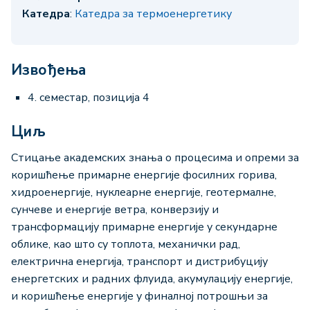
Катедра
:
Катедра за термоенергетику
Извођења
4. семестар, позиција 4
Циљ
Стицање академских знања о процесима и опреми за
коришћење примарне енергије фосилних горива,
хидроенергије, нуклеарне енергије, геотермалне,
сунчеве и енергије ветра, конверзију и
трансформацију примарне енергије у секундарне
облике, као што су топлота, механички рад,
електрична енергија, транспорт и дистрибуцију
енергетских и радних флуида, акумулацију енергије,
и коришћење енергије у финалној потрошњи за