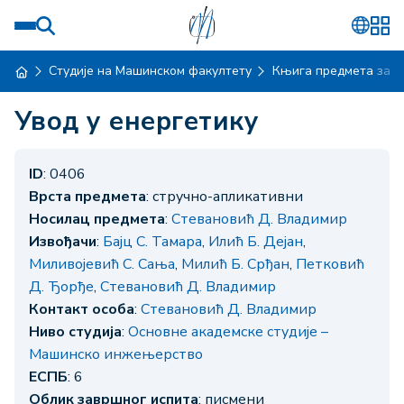
Студије на Машинском факултету
Књига предмета за ш
Увод у енергетику
ID
: 0406
Врста предмета
: стручно-апликативни
Носилац предмета
:
Стевановић Д. Владимир
Извођачи
:
Бајц С. Тамара
,
Илић Б. Дејан
,
Миливојевић С. Сања
,
Милић Б. Срђан
,
Петковић
Д. Ђорђе
,
Стевановић Д. Владимир
Контакт особа
:
Стевановић Д. Владимир
Ниво студија
:
Основне академске студије –
Машинско инжењерство
ЕСПБ
: 6
Облик завршног испита
: писмени