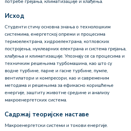
потребе грејања, климатизације и хлађења.
Исход
Студенти стичу основна знања о технолошким
системима, енергетској опреми и процесима
термоелектрана, хидроелектрана, котловских
постројења, нуклеарних електрана и система грејања,
хлађења и климатизације. Упознају се са процесима и
техничким решењима турбомашина, као што су
водне турбине, парне и гасне турбине, пумпе,
вентилатори и компресори, као и савременим
методама и решењима за ефикасно коришћење
енергије, заштиту животне средине и анализу
макроенергетских система.
Садржај теоријске наставе
Макроенергетски системи и токови енергије.