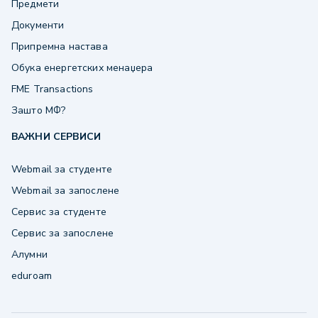
Предмети
Документи
Припремна настава
Обука енергетских менаџера
FME Transactions
Зашто МФ?
ВАЖНИ СЕРВИСИ
Webmail за студенте
Webmail за запослене
Сервис за студенте
Сервис за запослене
Алумни
eduroam