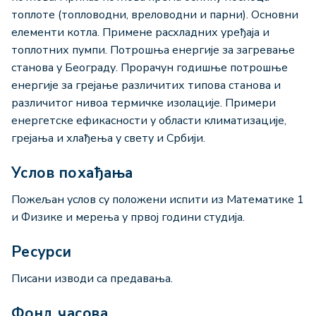
топлоте (топловодни, вреловодни и парни). Основни
елементи котла. Примене расхладних уређаја и
топлотних пумпи. Потрошња енергије за загревање
станова у Београду. Прорачун годишње потрошње
енергије за грејање различитих типова станова и
различитог нивоа термичке изолације. Примери
енергетске ефикасности у области климатизације,
грејања и хлађења у свету и Србији.
Услов похађања
Пожељан услов су положени испити из Математике 1
и Физике и мерења у првој години студија.
Ресурси
Писани изводи са предавања.
Фонд часова