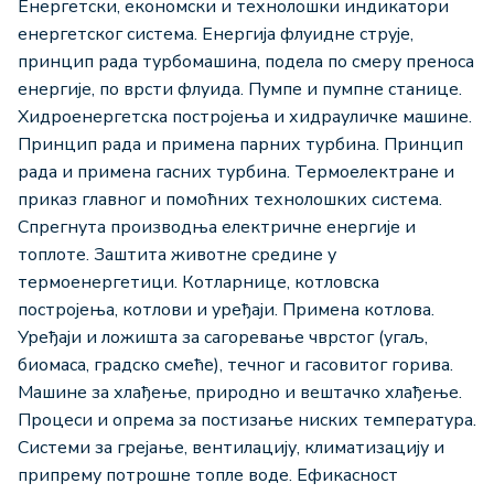
Енергетски, економски и технолошки индикатори
енергетског система. Енергија флуидне струје,
принцип рада турбомашина, подела по смеру преноса
енергије, по врсти флуида. Пумпе и пумпне станице.
Хидроенергетска постројења и хидрауличке машине.
Принцип рада и примена парних турбина. Принцип
рада и примена гасних турбина. Термоелектране и
приказ главног и помоћних технолошких система.
Спрегнута производња електричне енергије и
топлоте. Заштита животне средине у
термоенергетици. Котларнице, котловска
постројења, котлови и уређаји. Примена котлова.
Уређаји и ложишта за сагоревање чврстог (угаљ,
биомаса, градско смеће), течног и гасовитог горива.
Машине за хлађење, природно и вештачко хлађење.
Процеси и опрема за постизање ниских температура.
Системи за грејање, вентилацију, климатизацију и
припрему потрошне топле воде. Ефикасност