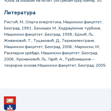
Услов за излазак на испит (потребан број поена): 30
Литература
Ристић, М., Општа енергетика, Машински факултет,
Београд, 1981.; Бенишек М., Хидрауличне турбине,
Машински факултет, Београд, 1998.; Бркић, Љ.,
Живановић, Т., Туцаковић, Д., Термоелектране,
Машински факултет, Београд, 2006.; Маркоски, М.,
Расхладни уређаји, Машински факултет, Београд,
2006.; Крсмановић, Љ., Гајић, А., Турбомашине –
теоријске основе,Машински факултет, Београд, 2005.