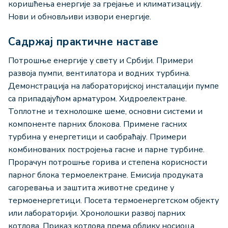
коришћења енергије за грејање и климатизацију.
Нови и обновљиви извори енергије.
Садржај практичне наставе
Потрошње енергије у свету и Србији. Примери
развоја пумпи, вентилатора и водних турбина.
Демонстрација на лабораторијској инсталацији пумпе
са припадајућом арматуром. Хидроелектране.
Топлотне и технолошке шеме, основни системи и
компоненте парних блокова. Примене гасних
турбина у енергетици и саобраћају. Примери
комбинованих постројења гасне и парне турбине.
Прорачун потрошње горива и степена корисности
парног блока термоелектране. Емисија продуката
сагоревања и заштита животне средине у
термоенергетици. Посета термоенергетском објекту
или лабораторији. Хронолошки развој парних
котлова. Приказ котлова према облику носиоца