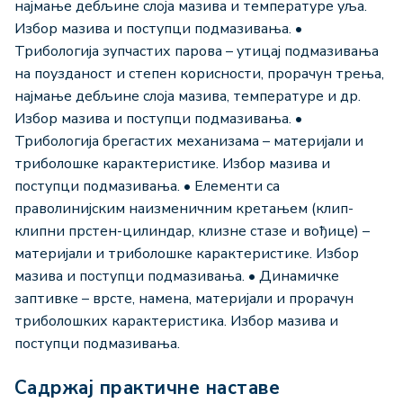
најмање дебљине слоја мазива и температуре уља.
Избор мазива и поступци подмазивања. •
Трибологија зупчастих парова – утицај подмазивања
на поузданост и степен корисности, прорачун трења,
најмање дебљине слоја мазива, температуре и др.
Избор мазива и поступци подмазивања. •
Трибологија брегастих механизама – материјали и
триболошке карактеристике. Избор мазива и
поступци подмазивања. • Елементи са
праволинијским наизменичним кретањем (клип-
клипни прстен-цилиндар, клизне стазе и вођице) –
материјали и триболошке карактеристике. Избор
мазива и поступци подмaзивања. • Динамичке
заптивке – врсте, намена, материјали и прорачун
триболошких карактеристика. Избор мазива и
поступци подмaзивања.
Садржај практичне наставе