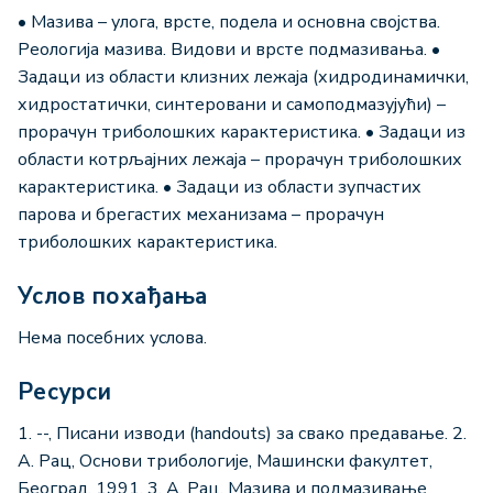
• Мазива – улога, врсте, подела и основна својства.
Реологија мазива. Видови и врсте подмазивања. •
Задаци из области клизних лежаја (хидродинамички,
хидростатички, синтеровани и самоподмазујући) –
прорачун триболошких карактеристика. • Задаци из
области котрљајних лежаја – прорачун триболошких
карактеристика. • Задаци из области зупчастих
парова и брегастих механизама – прорачун
триболошких карактеристика.
Услов похађања
Нема посебних услова.
Ресурси
1. --, Писани изводи (handouts) за свакo предавањe. 2.
А. Рац, Основи трибологије, Машински факултет,
Београд, 1991. 3. А. Рац, Мазива и подмазивање