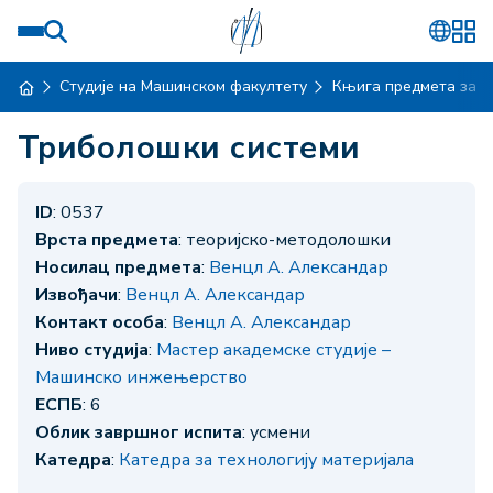
Студије на Машинском факултету
Књига предмета за ш
Триболошки системи
ID
: 0537
Врста предмета
: теоријско-методолошки
Носилац предмета
:
Венцл А. Александар
Извођачи
:
Венцл А. Александар
Контакт особа
:
Венцл А. Александар
Ниво студија
:
Мастер академске студије –
Машинско инжењерство
ЕСПБ
: 6
Облик завршног испита
: усмени
Катедра
:
Катедра за технологију материјала