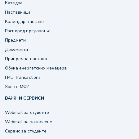
Катедре
Наставници
Календар наставе
Распоред предавања
Предмети
Документи
Припремна настава
Обука енергетских менаџера
FME Transactions
Зашто МФ?
ВАЖНИ СЕРВИСИ
Webmail за студенте
Webmail за запослене
Сервис за студенте