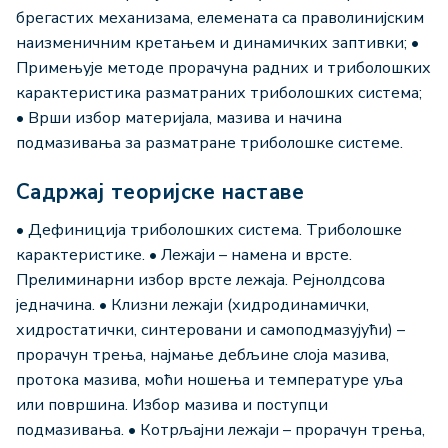
брегастих механизама, елемената са праволинијским
наизменичним кретањем и динамичких заптивки; •
Примењује методе прорачуна радних и триболошких
карактеристика разматраних триболошких система;
• Врши избор материјала, мазива и начина
подмазивања за разматране триболошке системе.
Садржај теоријске наставе
• Дефиниција триболошких система. Триболошке
карактеристике. • Лежаји – намена и врсте.
Прелиминарни избор врсте лежаја. Рејнолдсова
једначина. • Клизни лежаји (хидродинамички,
хидростатички, синтеровани и самоподмазујући) –
прорачун трења, најмање дебљине слоја мазива,
протока мазива, моћи ношења и температуре уља
или површина. Избор мазива и поступци
подмазивања. • Котрљајни лежаји – прорачун трења,