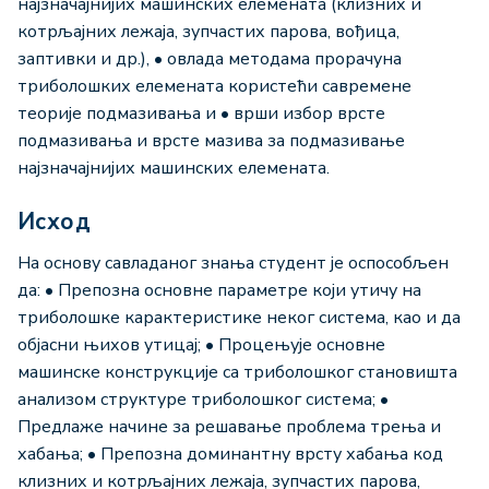
најзначајнијих машинских елемената (клизних и
котрљајних лежаја, зупчастих парова, вођица,
заптивки и др.), • овлада методама прорачуна
триболошких елемената користећи савремене
теорије подмазивања и • врши избор врсте
подмазивања и врсте мазива за подмазивање
најзначајнијих машинских елемената.
Исход
На основу савладаног знања студент је оспособљен
да: • Препозна основне параметре који утичу на
триболошке карактеристике неког система, као и да
објасни њихов утицај; • Процењује основне
машинске конструкције са триболошког становишта
анализом структуре триболошког система; •
Предлаже начине за решавање проблема трења и
хабања; • Препозна доминантну врсту хабања код
клизних и котрљајних лежаја, зупчастих парова,