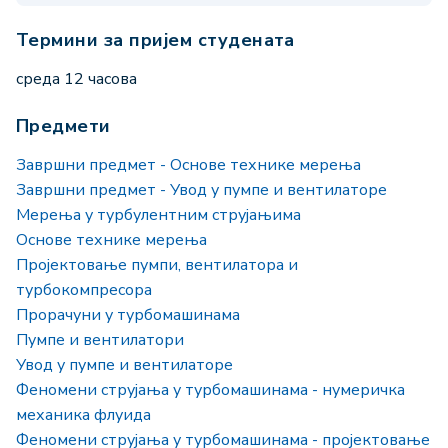
Термини за пријем студената
среда 12 чaсова
Предмети
Завршни предмет - Основе технике мерења
Завршни предмет - Увод у пумпе и вентилаторе
Мерења у турбулентним струјањима
Основе технике мерења
Пројектовање пумпи, вентилатора и
турбокомпресора
Прорачуни у турбомашинама
Пумпе и вентилатори
Увод у пумпе и вентилаторе
Феномени струјања у турбомашинама - нумеричка
механика флуида
Феномени струјања у турбомашинама - пројектовање