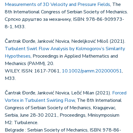
Measurements of 3D Velocity and Pressure Fields
, The
8th International Congress of Serbian Society of Mechanics.
Српско друштво за механику, ISBN: 978-86-909973-
8-1, M33.
Čantrak Đorđe, Janković Novica, Nedeljković Miloš (2021).
Turbulent Swirl Flow Analysis by Kolmogorov’s Similarity
Hypotheses
, Proceedings in Applied Mathematics and
Mechanics (PAMM), 20.
WILEY, ISSN: 1617-7061,
10.1002/pamm.202000051
,
M33.
Čantrak Đorđe, Janković Novica, Lečić Milan (2021).
Forced
Vortex in Turbulent Swirling Flow
, The 8th International
Congress of Serbian Society of Mechanics, Kragujevac,
Serbia, June 28-30 2021., Proceedings, Minisymposium
M2: Turbulence.
Belgrade : Serbian Society of Mechanics, ISBN: 978-86-