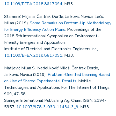
10.1109/EFEA.2018.8617094
, M33.
Stamenić Mirjana, Čantrak Đorđe, Janković Novica, Lečić
Milan (2019).
Some Remarks on Bottom-Up Methodology
for Energy Efficiency Action Plans
, Proceedings of the
2018 5th International Symposium on Environment-
Friendly Energies and Application.
Institute of Electrical and Electronics Engineers Inc.,
10.1109/EFEA.2018.8617091
, M33.
Matijević Milan S., Nedeljković Miloš, Čantrak Đorđe,
Janković Novica (2019).
Problem-Oriented Learning Based
on Use of Shared Experimental Results
, Mobile
Technologies and Applications For The Internet of Things,
909, 47-58.
Springer International Publishing Ag, Cham, ISSN: 2194-
5357,
10.1007/978-3-030-11434-3_9
, M33.