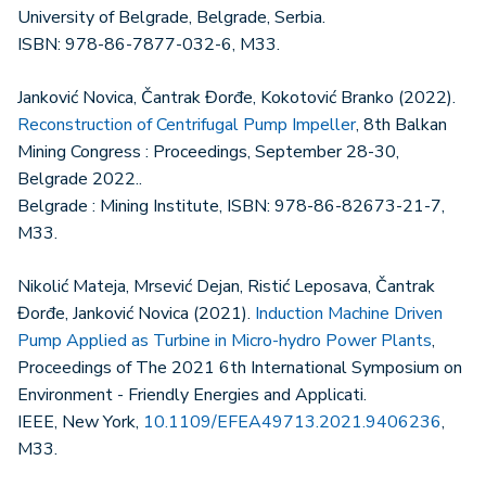
University of Belgrade, Belgrade, Serbia.
ISBN: 978-86-7877-032-6, M33.
Janković Novica, Čantrak Đorđe, Kokotović Branko (2022).
Reconstruction of Centrifugal Pump Impeller
, 8th Balkan
Mining Congress : Proceedings, September 28-30,
Belgrade 2022..
Belgrade : Mining Institute, ISBN: 978-86-82673-21-7,
M33.
Nikolić Mateja, Mrsević Dejan, Ristić Leposava, Čantrak
Đorđe, Janković Novica (2021).
Induction Machine Driven
Pump Applied as Turbine in Micro-hydro Power Plants
,
Proceedings of The 2021 6th International Symposium on
Environment - Friendly Energies and Applicati.
IEEE, New York,
10.1109/EFEA49713.2021.9406236
,
M33.