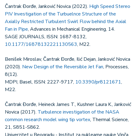
Čantrak Đorđe, Janković Novica (2022).
High Speed Stereo
PIV Investigation of the Turbuelnce Structure of the
Axially Restricted Turbulent Swirl Flow behind the Axial
Fan in Pipe
, Advances in Mechanical Engineering, 14.
SAGE JOURNALS, ISSN: 1687-8132,
10.1177/16878132221130563
, M22.
Benišek Miroslav, Čantrak Đorđe, Ilić Dejan, Janković Novica
(2020).
New Design of the Reversible Jet Fan
, Processes,
8(12).
MDPI, Basel, ISSN: 2227-9717,
10.3390/pr8121671
,
M22.
Čantrak Đorđe, Heineck James T., Kushner Laura K., Janković
Novica (2017).
Turbulence investigation of the NASA
common research model wing tip vortex
, Thermal Science,
21, S851-S862.
Univerzitet u Beogradu - Institut za nuklearne nauke Vinča,