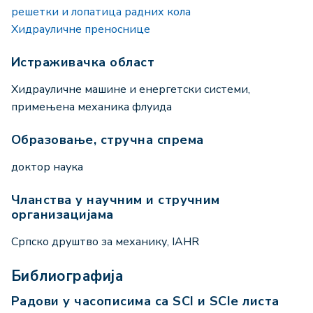
решетки и лопатица радних кола
Хидрауличне преноснице
Истраживачка област
Хидрауличне машине и енергетски системи,
примењена механика флуида
Образовање, стручна спрема
доктор наука
Чланства у научним и стручним
организацијама
Српско друштво за механику, IAHR
Библиографија
Радови у часописима са SCI и SCIe листа