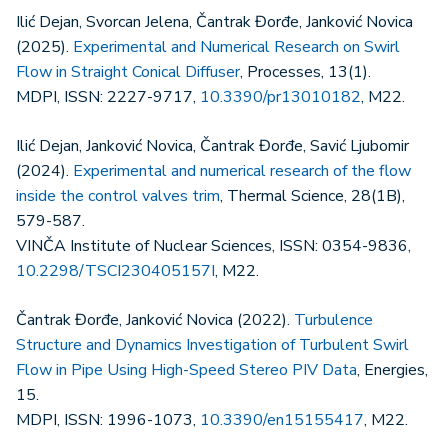
Ilić Dejan, Svorcan Jelena, Čantrak Đorđe, Janković Novica
(2025).
Experimental and Numerical Research on Swirl
Flow in Straight Conical Diffuser
, Processes, 13(1).
MDPI, ISSN: 2227-9717,
10.3390/pr13010182
, M22.
Ilić Dejan, Janković Novica, Čantrak Đorđe, Savić Ljubomir
(2024).
Experimental and numerical research of the flow
inside the control valves trim
, Thermal Science, 28(1B),
579-587.
VINČA Institute of Nuclear Sciences, ISSN: 0354-9836,
10.2298/TSCI230405157I
, M22.
Čantrak Đorđe, Janković Novica (2022).
Turbulence
Structure and Dynamics Investigation of Turbulent Swirl
Flow in Pipe Using High-Speed Stereo PIV Data
, Energies,
15.
MDPI, ISSN: 1996-1073,
10.3390/en15155417
, M22.