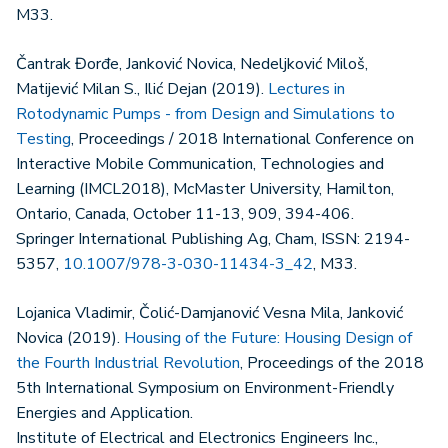
M33.
Čantrak Đorđe, Janković Novica, Nedeljković Miloš,
Matijević Milan S., Ilić Dejan (2019).
Lectures in
Rotodynamic Pumps - from Design and Simulations to
Testing
, Proceedings / 2018 International Conference on
Interactive Mobile Communication, Technologies and
Learning (IMCL2018), McMaster University, Hamilton,
Ontario, Canada, October 11-13, 909, 394-406.
Springer International Publishing Ag, Cham, ISSN: 2194-
5357,
10.1007/978-3-030-11434-3_42
, M33.
Lojanica Vladimir, Čolić-Damjanović Vesna Mila, Janković
Novica (2019).
Housing of the Future: Housing Design of
the Fourth Industrial Revolution
, Proceedings of the 2018
5th International Symposium on Environment-Friendly
Energies and Application.
Institute of Electrical and Electronics Engineers Inc.,