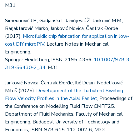
M31.
Simeunović J.P., Gadjanski I., Janićijević Ž., Janković M.M.,
Barjaktarović Marko, Janković Novica, Čantrak Đorđe
(2017).
Microfluidic chip fabrication for application in low-
cost DIY microPIV
, Lecture Notes in Mechanical
Engineering.
Springer Heidelberg, ISSN: 2195-4356,
10.1007/978-3-
319-56430-2_34
, M31.
Janković Novica, Čantrak Đorđe, Ilić Dejan, Nedeljković
Miloš (2025).
Development of the Turbulent Swirling
Flow Velocity Profiles in the Axial Fan Jet
, Proceedings of
the Conference on Modelling Fluid Flow CMFF’25.
Department of Fluid Mechanics, Faculty of Mechanical
Engineering, Budapest University of Technology and
Economics, ISBN: 978-615-112-002-6, M33.