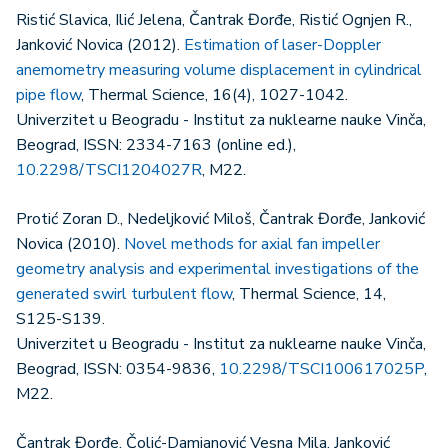
Ristić Slavica, Ilić Jelena, Čantrak Đorđe, Ristić Ognjen R.,
Janković Novica (2012).
Estimation of laser-Doppler
anemometry measuring volume displacement in cylindrical
pipe flow
, Thermal Science, 16(4), 1027-1042.
Univerzitet u Beogradu - Institut za nuklearne nauke Vinča,
Beograd, ISSN: 2334-7163 (online ed.),
10.2298/TSCI1204027R
, M22.
Protić Zoran D., Nedeljković Miloš, Čantrak Đorđe, Janković
Novica (2010).
Novel methods for axial fan impeller
geometry analysis and experimental investigations of the
generated swirl turbulent flow
, Thermal Science, 14,
S125-S139.
Univerzitet u Beogradu - Institut za nuklearne nauke Vinča,
Beograd, ISSN: 0354-9836,
10.2298/TSCI100617025P
,
M22.
Čantrak Đorđe, Čolić-Damjanović Vesna Mila, Janković