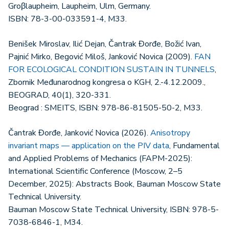
Groβlaupheim, Laupheim, Ulm, Germany.
ISBN: 78-3-00-033591-4, M33.
Benišek Miroslav, Ilić Dejan, Čantrak Đorđe, Božić Ivan,
Pajnić Mirko, Begović Miloš, Janković Novica (2009).
FAN
FOR ECOLOGICAL CONDITION SUSTAIN IN TUNNELS
,
Zbornik Međunarodnog kongresa o KGH, 2.-4.12.2009.,
BEOGRAD, 40(1), 320-331.
Beograd : SMEITS, ISBN: 978-86-81505-50-2, M33.
Čantrak Đorđe, Janković Novica (2026).
Anisotropy
invariant maps — application on the PIV data
, Fundamental
and Applied Problems of Mechanics (FAPM-2025):
International Scientific Conference (Moscow, 2–5
December, 2025): Abstracts Book, Bauman Moscow State
Technical University.
Bauman Moscow State Technical University, ISBN: 978-5-
7038-6846-1, M34.