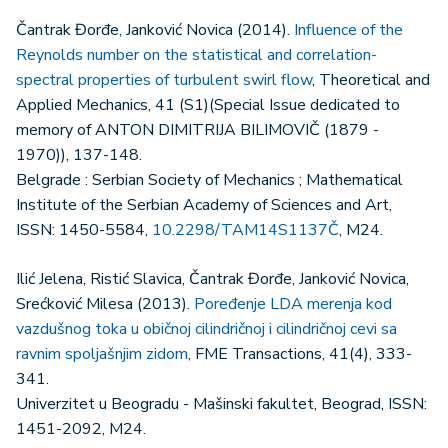
Čantrak Đorđe, Janković Novica (2014).
Influence of the
Reynolds number on the statistical and correlation-
spectral properties of turbulent swirl flow
, Theoretical and
Applied Mechanics, 41 (S1)(Special Issue dedicated to
memory of ANTON DIMITRIJA BILIMOVIČ (1879 -
1970)), 137-148.
Belgrade : Serbian Society of Mechanics ; Mathematical
Institute of the Serbian Academy of Sciences and Art,
ISSN: 1450-5584,
10.2298/TAM14S1137Č
, M24.
Ilić Jelena, Ristić Slavica, Čantrak Đorđe, Janković Novica,
Srećković Milesa (2013).
Poređenje LDA merenja kod
vazdušnog toka u običnoj cilindričnoj i cilindričnoj cevi sa
ravnim spoljašnjim zidom
, FME Transactions, 41(4), 333-
341.
Univerzitet u Beogradu - Mašinski fakultet, Beograd, ISSN:
1451-2092, M24.