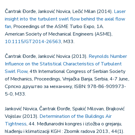
Čantrak Đorđe, Janković Novica, Lečić Milan (2014).
Laser
insight into the turbulent swirl flow behind the axial flow
fan
, Proceedings of the ASME Turbo Expo, 1A.
American Society of Mechanical Engineers (ASME),
10.1115/GT2014-26563
, M33.
Čantrak Đorđe, Janković Novica (2013).
Reynolds Number
Influence on the Statistical Characteristics of Turbulent
Swirl Flow
, 4th International Congress of Serbian Society
of Mechanics, Proceedings, Vrnjačka Banja, Serbia, 4-7 June,.
Српско друштво за механику, ISBN: 978-86-909973-
5-0, M33.
Janković Novica, Čantrak Đorđe, Spakić Milovan, Brajković
Vojislav (2013).
Determination of the Buildings Air
Tightness
, 44. Međunarodni kongres i izložba o grejanju,
hlađenju i klimatizaciji KGH : Zbornik radova 2013., 44(1).