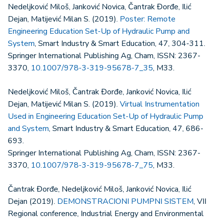
Nedeljković Miloš, Janković Novica, Čantrak Đorđe, Ilić
Dejan, Matijević Milan S. (2019).
Poster: Remote
Engineering Education Set-Up of Hydraulic Pump and
System
, Smart Industry & Smart Education, 47, 304-311.
Springer International Publishing Ag, Cham, ISSN: 2367-
3370,
10.1007/978-3-319-95678-7_35
, M33.
Nedeljković Miloš, Čantrak Đorđe, Janković Novica, Ilić
Dejan, Matijević Milan S. (2019).
Virtual Instrumentation
Used in Engineering Education Set-Up of Hydraulic Pump
and System
, Smart Industry & Smart Education, 47, 686-
693.
Springer International Publishing Ag, Cham, ISSN: 2367-
3370,
10.1007/978-3-319-95678-7_75
, M33.
Čantrak Đorđe, Nedeljković Miloš, Janković Novica, Ilić
Dejan (2019).
DEMONSTRACIONI PUMPNI SISTEM
, VII
Regional conference, Industrial Energy and Environmental