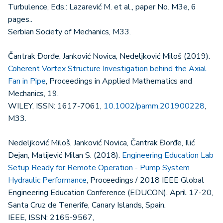
Turbulence, Eds.: Lazarević M. et al., paper No. M3e, 6
pages..
Serbian Society of Mechanics, M33.
Čantrak Đorđe, Janković Novica, Nedeljković Miloš (2019).
Coherent Vortex Structure Investigation behind the Axial
Fan in Pipe
, Proceedings in Applied Mathematics and
Mechanics, 19.
WILEY, ISSN: 1617-7061,
10.1002/pamm.201900228
,
M33.
Nedeljković Miloš, Janković Novica, Čantrak Đorđe, Ilić
Dejan, Matijević Milan S. (2018).
Engineering Education Lab
Setup Ready for Remote Operation - Pump System
Hydraulic Performance
, Proceedings / 2018 IEEE Global
Engineering Education Conference (EDUCON), April 17-20,
Santa Cruz de Tenerife, Canary Islands, Spain.
IEEE, ISSN: 2165-9567,