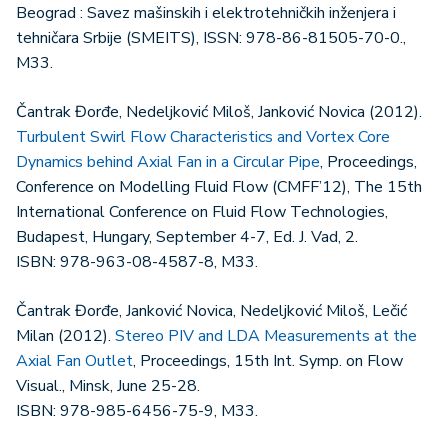
Beograd : Savez mašinskih i elektrotehničkih inženjera i
tehničara Srbije (SMEITS), ISSN: 978-86-81505-70-0.,
M33.
Čantrak Đorđe, Nedeljković Miloš, Janković Novica (2012).
Turbulent Swirl Flow Characteristics and Vortex Core
Dynamics behind Axial Fan in a Circular Pipe
, Proceedings,
Conference on Modelling Fluid Flow (CMFF’12), The 15th
International Conference on Fluid Flow Technologies,
Budapest, Hungary, September 4-7, Ed. J. Vad, 2.
ISBN: 978-963-08-4587-8, M33.
Čantrak Đorđe, Janković Novica, Nedeljković Miloš, Lečić
Milan (2012).
Stereo PIV and LDA Measurements at the
Axial Fan Outlet
, Proceedings, 15th Int. Symp. on Flow
Visual., Minsk, June 25-28.
ISBN: 978-985-6456-75-9, M33.