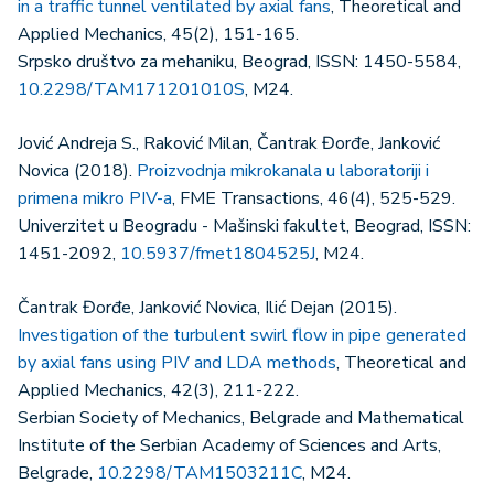
in a traffic tunnel ventilated by axial fans
, Theoretical and
Applied Mechanics, 45(2), 151-165.
Srpsko društvo za mehaniku, Beograd, ISSN: 1450-5584,
10.2298/TAM171201010S
, M24.
Jović Andreja S., Raković Milan, Čantrak Đorđe, Janković
Novica (2018).
Proizvodnja mikrokanala u laboratoriji i
primena mikro PIV-a
, FME Transactions, 46(4), 525-529.
Univerzitet u Beogradu - Mašinski fakultet, Beograd, ISSN:
1451-2092,
10.5937/fmet1804525J
, M24.
Čantrak Đorđe, Janković Novica, Ilić Dejan (2015).
Investigation of the turbulent swirl flow in pipe generated
by axial fans using PIV and LDA methods
, Theoretical and
Applied Mechanics, 42(3), 211-222.
Serbian Society of Mechanics, Belgrade and Mathematical
Institute of the Serbian Academy of Sciences and Arts,
Belgrade,
10.2298/TAM1503211C
, M24.