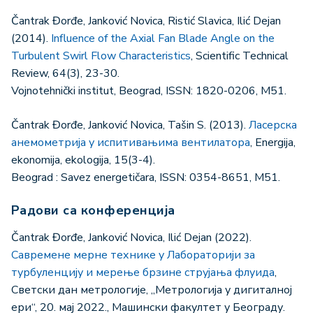
Čantrak Đorđe, Janković Novica, Ristić Slavica, Ilić Dejan
(2014).
Influence of the Axial Fan Blade Angle on the
Turbulent Swirl Flow Characteristics
, Scientific Technical
Review, 64(3), 23-30.
Vojnotehnički institut, Beograd, ISSN: 1820-0206, M51.
Čantrak Đorđe, Janković Novica, Tašin S. (2013).
Ласерска
анемометрија у испитивањима вентилатора
, Energija,
ekonomija, ekologija, 15(3-4).
Beograd : Savez energetičara, ISSN: 0354-8651, M51.
Радови са конференција
Čantrak Đorđe, Janković Novica, Ilić Dejan (2022).
Савремене мерне технике у Лабораторији за
турбуленцију и мерење брзине струјања флуида
,
Светски дан метрологије, „Метрологија у дигиталној
ери“, 20. мај 2022., Машински факултет у Београду.