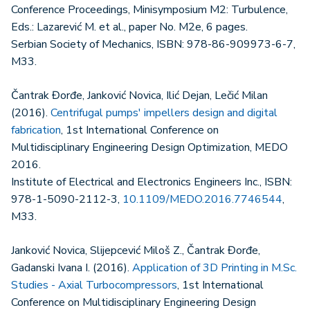
Conference Proceedings, Minisymposium M2: Turbulence,
Eds.: Lazarević M. et al., paper No. M2e, 6 pages.
Serbian Society of Mechanics, ISBN: 978-86-909973-6-7,
M33.
Čantrak Đorđe, Janković Novica, Ilić Dejan, Lečić Milan
(2016).
Centrifugal pumps' impellers design and digital
fabrication
, 1st International Conference on
Multidisciplinary Engineering Design Optimization, MEDO
2016.
Institute of Electrical and Electronics Engineers Inc., ISBN:
978-1-5090-2112-3,
10.1109/MEDO.2016.7746544
,
M33.
Janković Novica, Slijepcević Miloš Z., Čantrak Đorđe,
Gadanski Ivana I. (2016).
Application of 3D Printing in M.Sc.
Studies - Axial Turbocompressors
, 1st International
Conference on Multidisciplinary Engineering Design