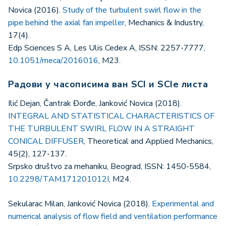
Novica (2016).
Study of the turbulent swirl flow in the
pipe behind the axial fan impeller
, Mechanics & Industry,
17(4).
Edp Sciences S A, Les Ulis Cedex A, ISSN: 2257-7777,
10.1051/meca/2016016
, M23.
Радови у часописима ван SCI и SCIe листа
Ilić Dejan, Čantrak Đorđe, Janković Novica (2018).
INTEGRAL AND STATISTICAL CHARACTERISTICS OF
THE TURBULENT SWIRL FLOW IN A STRAIGHT
CONICAL DIFFUSER
, Theoretical and Applied Mechanics,
45(2), 127-137.
Srpsko društvo za mehaniku, Beograd, ISSN: 1450-5584,
10.2298/TAM171201012I
, M24.
Sekularac Milan, Janković Novica (2018).
Experimental and
numerical analysis of flow field and ventilation performance