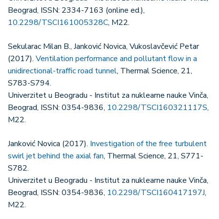
Beograd, ISSN: 2334-7163 (online ed.),
10.2298/TSCI161005328C
, M22.
Sekularac Milan B., Janković Novica, Vukoslavčević Petar
(2017).
Ventilation performance and pollutant flow in a
unidirectional-traffic road tunnel
, Thermal Science, 21,
S783-S794.
Univerzitet u Beogradu - Institut za nuklearne nauke Vinča,
Beograd, ISSN: 0354-9836,
10.2298/TSCI160321117S
,
M22.
Janković Novica (2017).
Investigation of the free turbulent
swirl jet behind the axial fan
, Thermal Science, 21, S771-
S782.
Univerzitet u Beogradu - Institut za nuklearne nauke Vinča,
Beograd, ISSN: 0354-9836,
10.2298/TSCI160417197J
,
M22.