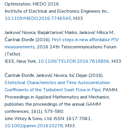
Optimization, MEDO 2016.
Institute of Electrical and Electronics Engineers Inc.,
10.1109/MEDO.2016.7746545
, M33.
Janković Novica, Barjaktarović Marko, Janković Milica M.,
Čantrak Đorđe (2016).
First steps in new affordable PIV
measurements
, 2016 24th Telecommunications Forum
(Telfor).
IEEE, New York,
10.1109/TELFOR.2016.7818896
, M33.
Čantrak Đorđe, Janković Novica, Ilić Dejan (2016).
Statistical Characteristics and Time Autocorrelation
Coefficients of the Turbulent Swirl Flow in Pipe
, PAMM,
Proceedings in Applied Mathematics and Mechanics,
publishes the proceedings of the annual GAMM
conferences, 16(1), 579-580.
John Wiley & Sons, Ltd, ISSN: 1617-7061,
10.1002/pamm.201610278
, M33.