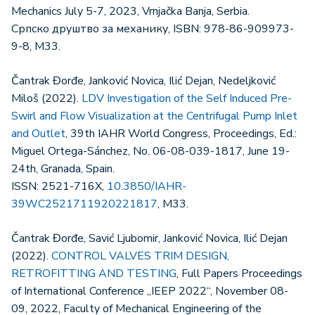
Mechanics July 5-7, 2023, Vrnjačka Banja, Serbia.
Српско друштво за механику, ISBN: 978-86-909973-
9-8, M33.
Čantrak Đorđe, Janković Novica, Ilić Dejan, Nedeljković
Miloš (2022).
LDV Investigation of the Self Induced Pre-
Swirl and Flow Visualization at the Centrifugal Pump Inlet
and Outlet
, 39th IAHR World Congress, Proceedings, Ed.:
Miguel Ortega-Sánchez, No. 06-08-039-1817, June 19-
24th, Granada, Spain.
ISSN: 2521-716X,
10.3850/IAHR-
39WC2521711920221817
, M33.
Čantrak Đorđe, Savić Ljubomir, Janković Novica, Ilić Dejan
(2022).
CONTROL VALVES TRIM DESIGN,
RETROFITTING AND TESTING
, Full Papers Proceedings
of International Conference „IEEP 2022“, November 08-
09, 2022, Faculty of Mechanical Engineering of the