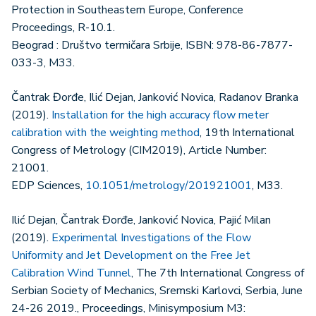
Protection in Southeastern Europe, Conference
Proceedings, R-10.1.
Beograd : Društvo termičara Srbije, ISBN: 978-86-7877-
033-3, M33.
Čantrak Đorđe, Ilić Dejan, Janković Novica, Radanov Branka
(2019).
Installation for the high accuracy flow meter
calibration with the weighting method
, 19th International
Congress of Metrology (CIM2019), Article Number:
21001.
EDP Sciences,
10.1051/metrology/201921001
, M33.
Ilić Dejan, Čantrak Đorđe, Janković Novica, Pajić Milan
(2019).
Experimental Investigations of the Flow
Uniformity and Jet Development on the Free Jet
Calibration Wind Tunnel
, The 7th International Congress of
Serbian Society of Mechanics, Sremski Karlovci, Serbia, June
24-26 2019., Proceedings, Minisymposium M3: