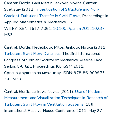
Čantrak Đorđe, Gabi Martin, Janković Novica, Čantrak
Svetislav (2012).
Investigation of Structure and Non-
Gradient Turbulent Transfer in Swirl Flows
, Proceedings in
Applied Mathematics & Mechanics, 12.
WILEY, ISSN: 1617-7061,
10.1002/pamm.201210237
,
M33.
Čantrak Đorđe, Nedeljković Miloš, Janković Novica (2011).
Turbulent Swirl Flow Dynamics
, The 3rd International
Congress of Serbian Society of Mechanics, Vlasina Lake,
Serbia, 5-8 July, Proceedings IConSSM 2011.
Српско друштво за механику, ISBN: 978-86-909973-
3-6, M33.
Čantrak Đorđe, Janković Novica (2011).
Use of Modern
Measurement and Visualization Techniques in Research of
Turbulent Swirl Flow in Ventilation Systems
, 15th
International Passive House Conference 2011, May 27-