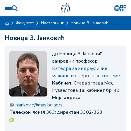
Факултет
Наставници
Новица З. Јанковић
Новица З. Јанковић
др Новица З. Јанковић,
ванредни професор
Катедра за хидрауличне
машине и енергетске системе
Кабинет
: Стара зграда Мф,
Рузвелтова 1а, кабинет бр. 49
Мејл адреса
:
njankovic@mas.bg.ac.rs
Телефон
: локал 363; директан 3302-363