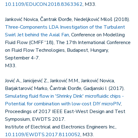
10.1109/EDUCON.2018.8363362
, M33.
Janković Novica, Čantrak Đorđe, Nedeljković Miloš (2018).
Three-Components LDA Investigation of the Turbulent
Swirl Jet behind the Axial Fan
, Conference on Modelling
Fluid Flow (CMFF '18), The 17th International Conference
on Fluid Flow Technologies, Budapest, Hungary,
September 4-7.
M33.
Jović A., Janicijević Z., Janković M.M., Janković Novica,
Barjaktarović Marko, Čantrak Đorđe, Gadjanski I. (2017).
Simulating fluid flow in 'Shrinky Dink' microfluidic chips -
Potential for combination with low-cost DIY microPIV
,
Proceedings of 2017 IEEE East-West Design and Test
Symposium, EWDTS 2017.
Institute of Electrical and Electronics Engineers Inc.,
10.1109/EWDTS.2017.8110052
, M33.