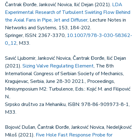
Čantrak Đorđe, Janković Novica, Ilić Dejan (2021).
LDA
Experimental Research of Turbulent Swirling Flow Behind
the Axial Fans in Pipe, Jet and Diffuser
, Lecture Notes in
Networks and Systems, 153, 184-202.
Springer, ISSN: 2367-3370,
10.1007/978-3-030-58362-
0_12
, M33.
Savić Ljubomir, Janković Novica, Čantrak Đorđe, Ilić Dejan
(2021).
Sizing Valve Regulating Element
, The 8th
International Congress of Serbian Society of Mechanics,
Kragujevac, Serbia, June 28-30 2021., Proceedings,
Minisymposium M2: Turbulence, Eds.: Kojić M. and Filipović
N..
Srpsko društvo za Mehaniku, ISBN: 978-86-909973-8-1,
M33.
Bojović Dušan, Čantrak Đorđe, Janković Novica, Nedeljković
Miloš (2021).
Five Hole Fast Response Probe for