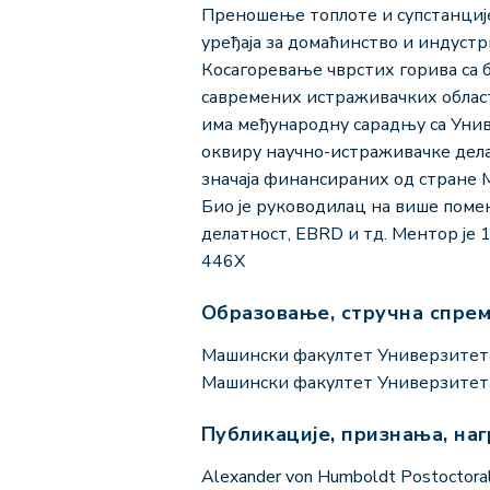
Преношење топлоте и супстанције
уређаја за домаћинство и индустр
Косагоревање чврстих горива са 
савремених истраживачких област
има међународну сарадњу са Униве
оквиру научно-истраживачке дела
значаја финансираних од стране М
Био је руководилац на више поме
делатност, EBRD и тд. Ментор је 1
446X
Образовање, стручна спре
Машински факултет Универзитета 
Машински факултет Универзитета 
Публикације, признања, на
Alexander von Humboldt Postoctoral 