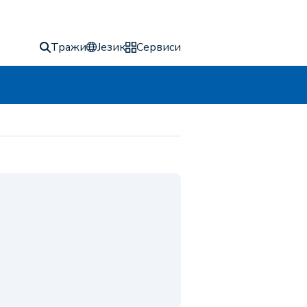
Тражи
Језик
Сервиси