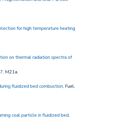
ection for high temperature heating
tion on thermal radiation spectra of
07
, M21a.
during fluidized bed combustion
, Fuel,
ing coal particle in fluidized bed
,