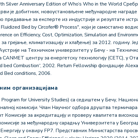
e 25th Silver Anniversary Edition of Who’s Who in the World С
ви је добитник, новоустановљене међународне награде "Wi
ано предавање за експерте из индустрије и резултате истр
in Fluidized Bed by Circofer® Process", који је самостално во
rence on Efficiency, Cost, Optimization, Simulation and Environ
а грејање, климатизацију и хлађење) за 2012. годину. Ј
Аустрије на Техничком универзитету у Бечу - на Техничко
 CANMET центру за енергетску технологију (CETC), у Ота
 bed Combustion“, 2002. Return Fellowship фондације Alexa
ed Bed conditions, 2006.
чним организацијама
 Program for University Studies) са седиштем у Бечу, Нацио
налној комисији. Члан Научног одбора друштва термичара
ент Комисије за акредитацију и проверу квалитета високо
 комисије за међународну сарадњу Универзитета у Беогр
Енергију у оквиру FP7. Представник Министарства просве