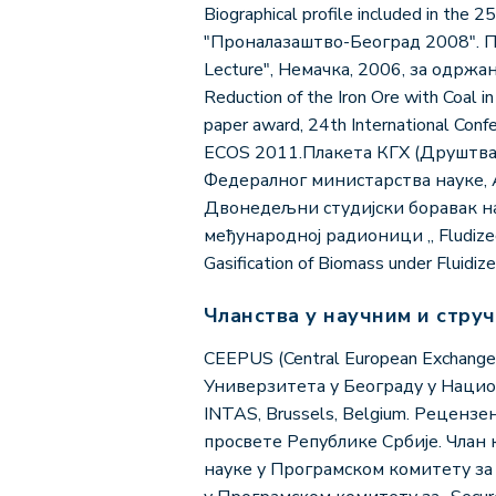
Biographical profile included in th
"Проналазаштво-Београд 2008". Пр
Lecture", Немачка, 2006, за одрж
Reduction of the Iron Ore with Coal 
paper award, 24th International Confe
ECOS 2011.Плакета КГХ (Друштва з
Федералног министарства науке, 
Двонедељни студијски боравак на
међународној радионици „ Fludized
Gasification of Biomass under Fluidiz
Чланства у научним и стру
CEEPUS (Central European Exchange
Универзитета у Београду у Нацио
INTAS, Brussels, Belgium. Реценз
просвете Републике Србије. Члан
науке у Програмском комитету за 