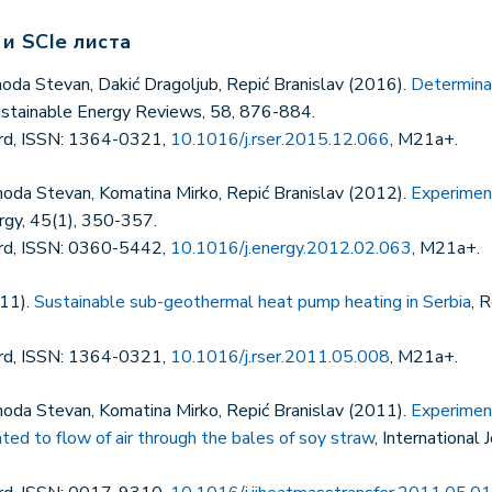
 и SCIe листа
oda Stevan, Dakić Dragoljub, Repić Branislav (2016).
Determinat
stainable Energy Reviews, 58, 876-884.
ord, ISSN: 1364-0321,
10.1016/j.rser.2015.12.066
, M21a+.
moda Stevan, Komatina Mirko, Repić Branislav (2012).
Experimen
ergy, 45(1), 350-357.
ord, ISSN: 0360-5442,
10.1016/j.energy.2012.02.063
, M21a+.
011).
Sustainable sub-geothermal heat pump heating in Serbia
, 
ord, ISSN: 1364-0321,
10.1016/j.rser.2011.05.008
, M21a+.
moda Stevan, Komatina Mirko, Repić Branislav (2011).
Experimen
ated to flow of air through the bales of soy straw
, International