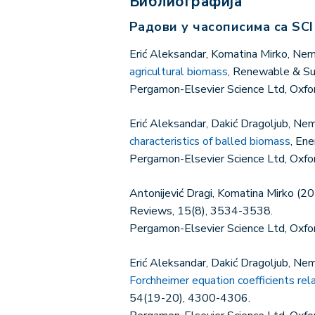
Библиографија
Радови у часописима са SCI
Erić Aleksandar, Komatina Mirko, Nem
agricultural biomass
, Renewable & Su
Pergamon-Elsevier Science Ltd, Oxf
Erić Aleksandar, Dakić Dragoljub, Ne
characteristics of balled biomass
, En
Pergamon-Elsevier Science Ltd, Oxf
Antonijević Dragi, Komatina Mirko (2
Reviews, 15(8), 3534-3538.
Pergamon-Elsevier Science Ltd, Oxf
Erić Aleksandar, Dakić Dragoljub, Ne
Forchheimer equation coefficients rel
54(19-20), 4300-4306.