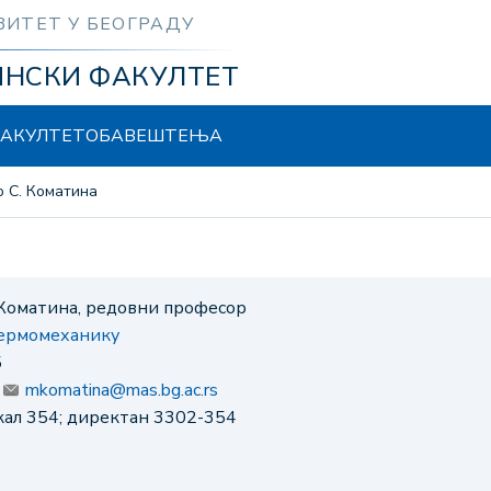
ЗИТЕТ У БЕОГРАДУ
ИНСКИ ФАКУЛТЕТ
АКУЛТЕТ
ОБАВЕШТЕЊА
ко С. Коматина
 Коматина, редовни професор
термомеханику
5
:
mkomatina@mas.bg.ac.rs
окал 354; директан 3302-354