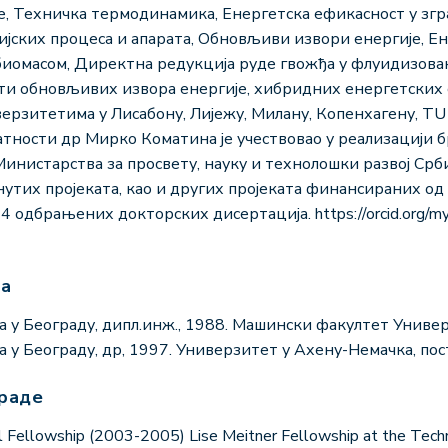
, Техничка термодинамика, Енергетска ефикасност у згр
ијских процеса и апарата, Обновљиви извори енергије, E
биомасом, Директна редукција руде гвожђа у флуидизован
и обновљивих извора енергије, хибридних енергетских с
рзитетима у Лисабону, Лијежу, Милану, Копенхагену, TU 
тности др Мирко Коматина је учествовао у реализацији б
инистарства за просвету, науку и технолошки развој Срби
нутих пројеката, као и других пројеката финансираних о
4 одбрањених докторских дисертација. https://orcid.org/m
ма
у Београду, дипл.инж., 1988. Машински факултет Универз
у Београду, др, 1997. Универзитет у Ахену-Немачка, пост
граде
Fellowship (2003-2005) Lise Meitner Fellowship at the Techni