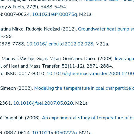
ergy & Fuels, 27(9), 5488-5494.
SN: 0887-0624,
10.1021/ef400875q
, M21a.
omatina Mirko, Rudonja Nedžad (2012).
Groundwater heat pump sel
94-299.
: 0378-7788,
10.1016/j.enbuild.2012.02.028
, M21a.
 Manović Vasilije, Gojak Milan, Goričanec Darko (2009).
Investiga
rnal of Heat and Mass Transfer, 52(11-12), 2871-2884.
ord, ISSN: 0017-9310,
10.1016/j.ijheatmasstransfer.2008.12.0
a Simeon (2008).
Modeling the temperature in coal char particle 
-2361,
10.1016/j.fuel.2007.05.020
, M21a.
ić Dragoljub (2006).
An experimental study of temperature of burn
SN: 0887-0624,
10.1021/ef050222o
, M21a.