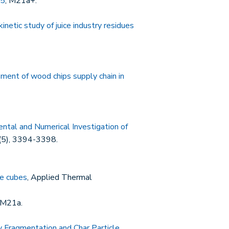
15
, M21a+.
inetic study of juice industry residues
sment of wood chips supply chain in
ntal and Numerical Investigation of
9(5), 3394-3398.
le cubes
, Applied Thermal
 M21a.
ry Fragmentation and Char Particle