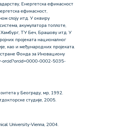
адарству, Енергетска ефикасност
нергетска ефикасност,
ом слоју итд. У оквиру
истема, акумулатора топлоте,
Хамбург, ТУ Беч, Брашову итд. У
ројних пројеката националног
је, као и међународних пројеката.
д стране Фонда за Иновациону
y-orcid?orcid=0000-0002-5035-
итета у Београду, мр, 1992.
докторске студије, 2005.
cal University-Vienna, 2004.