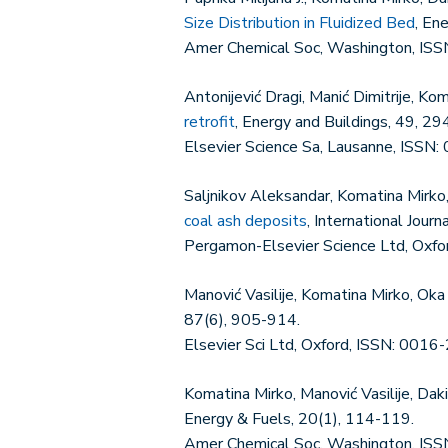
Size Distribution in Fluidized Bed
, En
Amer Chemical Soc, Washington, IS
Antonijević Dragi, Manić Dimitrije, K
retrofit
, Energy and Buildings, 49, 2
Elsevier Science Sa, Lausanne, ISSN
Saljnikov Aleksandar, Komatina Mirko,
coal ash deposits
, International Jou
Pergamon-Elsevier Science Ltd, Oxf
Manović Vasilije, Komatina Mirko, Ok
87(6), 905-914.
Elsevier Sci Ltd, Oxford, ISSN: 0016
Komatina Mirko, Manović Vasilije, Dak
Energy & Fuels, 20(1), 114-119.
Amer Chemical Soc, Washington, IS