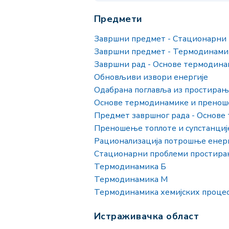
Предмети
Завршни предмет - Стационарни
Завршни предмет - Термодинами
Завршни рад - Основе термодина
Обновљиви извори енергије
Одабрана поглавља из простирања
Основе термодинамике и пренош
Предмет завршног рада - Основе
Преношење топлоте и супстанциј
Рационализација потрошње енерг
Стационарни проблеми простира
Термодинамика Б
Термодинамика М
Термодинамика хемијских проце
Истраживачка област