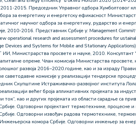
 Clean and Enegy Efficiency“ u okviru Horizon 2020 (2014-
 2011-2015. Председник Управног одбора Хумболтовог клу
ора за енергетику и енергетску ефикасност Министарств
атичног научног одбора за енергетику, рударство и ене
ије, 2010-2016. Представник Србије у: Management Commit
ew operational research and assessment procedures for ustain
e Devices and Systems for Mobile and Stationary Application
ИИ, Министрарства просвете и науке, 2010. Консултант 
апиталне опреме. Члан комисија Министарства просвете, н
нолошког развоја 2016–2020.године, као и за израду Прав
ке саветодавне комисије у реализацији тендерске процед
дник Скупштине Истраживачко-развојног института Лола д
реализацији већег броја апликативних пројеката за индуст
и ток“, као и других пројеката из области сарадње са пр
бије. Одговорни пројектант термотехнике, процесне и г
бије. Одговорни извођач радова термотехнике, термоен
Инжењерска комора Србије. Одговорни инжењер за енерг