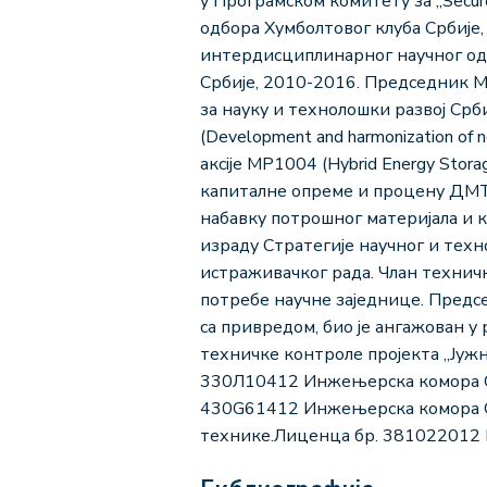
у Програмском комитету за „Secure,
одбора Хумболтовог клуба Србије,
интердисциплинарног научног одб
Србије, 2010-2016. Председник М
за науку и технолошки развој Срб
(Development and harmonization of n
акcije MP1004 (Hybrid Energy Storag
капиталне опреме и процену ДМТ 
набавку потрошног материјала и к
израду Стратегије научног и тех
истраживачког рада. Члан технич
потребе научне заједнице. Предсе
са привредом, био је ангажован у 
техничке контроле пројекта „Јужн
330Л10412 Инжењерска комора Ср
430G61412 Инжењерска комора Ср
технике.Лиценца бр. 381022012 