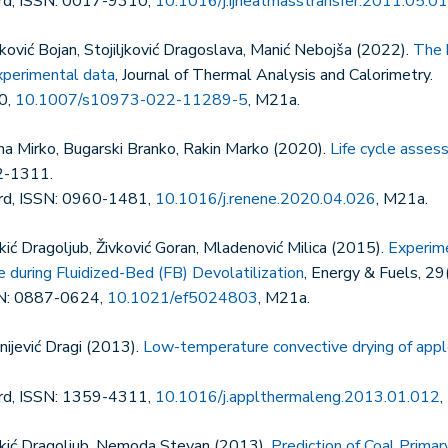
ord, ISSN: 0017-9310,
10.1016/j.ijheatmasstransfer.2011.05.0
nković Bojan, Stojiljković Dragoslava, Manić Nebojša (2022).
The k
perimental data
, Journal of Thermal Analysis and Calorimetry.
0,
10.1007/s10973-022-11289-5
, M21a.
tina Mirko, Bugarski Branko, Rakin Marko (2020).
Life cycle asses
2-1311.
ord, ISSN: 0960-1481,
10.1016/j.renene.2020.04.026
, M21a.
akić Dragoljub, Živković Goran, Mladenović Milica (2015).
Experime
e during Fluidized-Bed (FB) Devolatilization
, Energy & Fuels, 2
SN: 0887-0624,
10.1021/ef5024803
, M21a.
nijević Dragi (2013).
Low-temperature convective drying of app
ord, ISSN: 1359-4311,
10.1016/j.applthermaleng.2013.01.012
,
Dakić Dragoljub, Nemoda Stevan (2013).
Prediction of Coal Prima