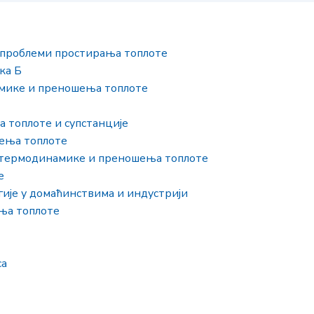
 проблеми простирања топлоте
ка Б
мике и преношења топлоте
 топлоте и супстанције
ења топлоте
 термодинамике и преношења топлоте
е
ије у домаћинствима и индустрији
ња топлоте
са