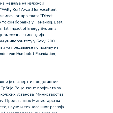
ребрна медаља на изложби
lly Korf Award for Excellent
аживачког пројеката "Direct
дио током боравка у Немачкој. Best
mental Impact of Energy Systems,
едномесечна стипендија
м универзитету у Бечу, 2001.
ви уз предавање по позиву на
nder von Humboldt Foundation,
нални је експерт и представник
 Србије Рецензент пројеката за
школских установа, Министарства
аду. Представник Министарства
те, науке и технолошког развоја