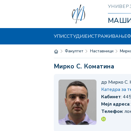
УНИВЕР
МАШ
УПИС
СТУДИЈЕ
ИСТРАЖИВАЊЕ
Ф
Факултет
Наставници
Мир
Мирко С. Коматина
др Мирко С.
Катедра за 
Кабинет
: 44
Мејл адреса
Телефон
: л