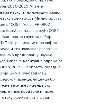
2020.). Потпредседник Управног
ба, 2015-2019. Члан је
а за науку и технолошки развој
ргетску ефикасност Министарства
tee of COST Action FP 0902
able forest biomass supply)и COST
s). Члан радне групе за избор
"ЈУП Истраживање и развој" за
ауке и технолошког развоја за
илника о вредновању научно
уре набавке Kапиталне опреме за
.о.о, 2015- . У области сарадње
рију. Био је руководилац
ивредом. Лиценце: лиценца бр.
асне технике лиценца бр.
ергетике, процесне и гасне
етску ефикасност зграда.