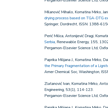
Pergamon-Elsevier Science Ltd, Oxf
Milanović Mihailo, Komatina Mirko, Ja
drying process based on TGA-DTG ex
Springer, Dordrecht, ISSN: 1388-615
Perić Milica, Antonijević Dragi, Koma
Serbia
, Renewable Energy, 155, 130
Pergamon-Elsevier Science Ltd, Oxf
Paprika Milijana J., Komatina Mirko, D
the Primary Fragmentation of a Lignit
Amer Chemical Soc, Washington, IS
Zlatanović Ivan, Komatina Mirko, Anto
Engineering, 53(1), 114-123.
Pergamon-Elsevier Science Ltd, Oxf
Paprika Milijana J., Komatina Mirko, 