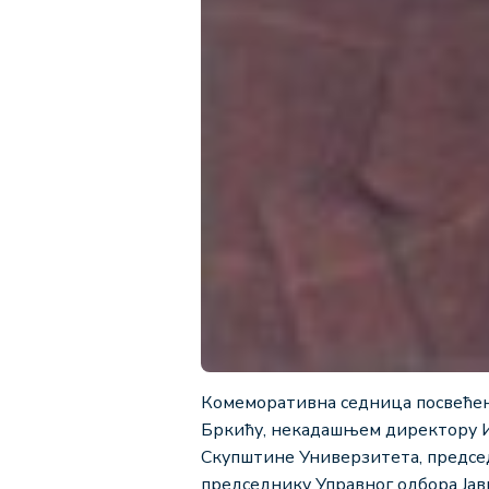
Комеморативна седница посвећен
Бркићу, некадашњем директору И
Скупштине Универзитета, председ
председнику Управног одбора Јав