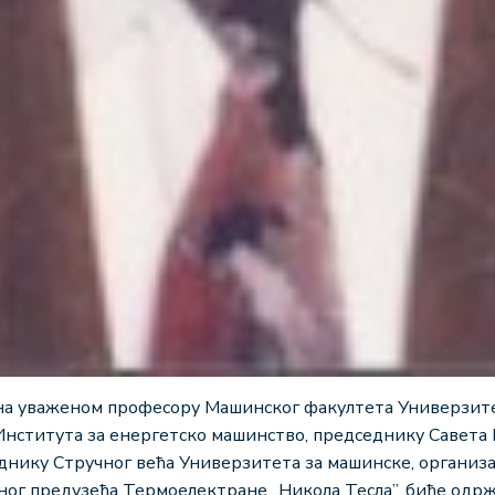
а уваженом професору Машинског факултета Универзите
нститута за енергетско машинство, председнику Савета 
нику Стручног већа Универзитета за машинске, организа
ног предузећа Термоелектране „Никола Тесла”, биће одр