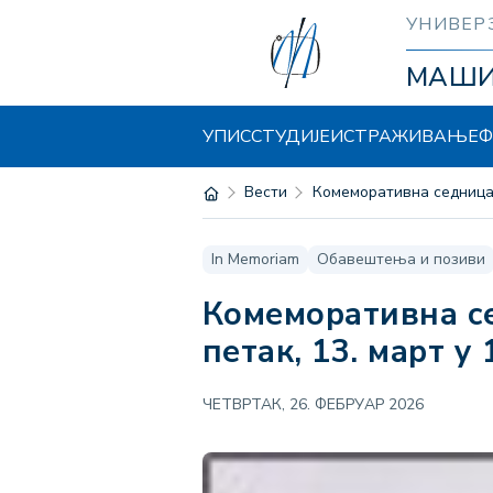
УНИВЕР
МАШ
УПИС
СТУДИЈЕ
ИСТРАЖИВАЊЕ
Ф
Вести
Комеморативна седница 
In Memoriam
Обавештења и позиви
Комеморативна седница посвећена проф. др Љубиши Бркићу –
петак, 13. март у 
ЧЕТВРТАК, 26. ФЕБРУАР 2026