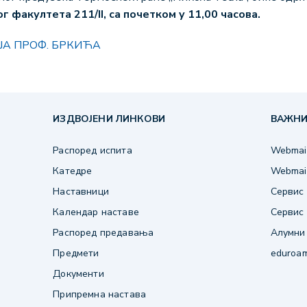
г факултета 211/II, са почетком у 11,00 часова.
Ф. БРКИЋА
ИЗДВОЈЕНИ ЛИНКОВИ
ВАЖНИ
Распоред испита
Webmail
Катедре
Webmail
Наставници
Сервис 
Календар наставе
Сервис 
Распоред предавања
Алумни
Предмети
eduroa
Документи
Припремна настава