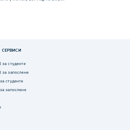
 СЕРВИСИ
 за студенте
 за запослене
за студенте
за запослене
m