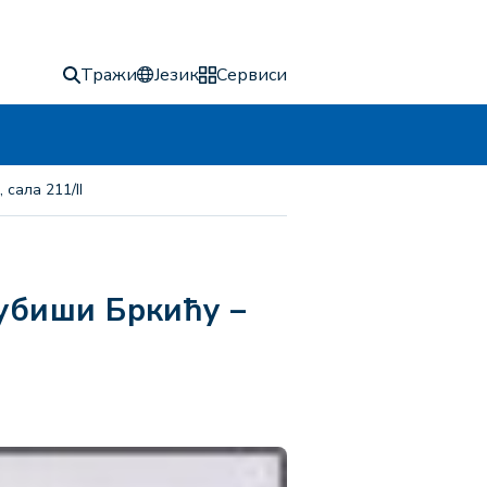
Тражи
Језик
Сервиси
сала 211/II