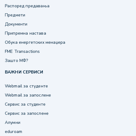
Распоред предавања
Предмети
Документи
Припремна настава
Обука енергетских менаџера
FME Transactions
Зашто МФ?
ВАЖНИ СЕРВИСИ
Webmail за студенте
Webmail за запослене
Сервис за студенте
Сервис за запослене
Алумни
eduroam