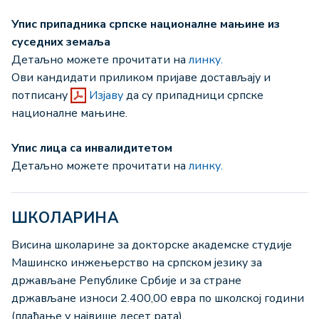
Упис припадника српске националне мањине из
суседних земаља
Детаљно можете прочитати на
линку.
Ови кандидати приликом пријаве достављају и
потписану
Изјаву
да су припадници српске
националне мањине.
Упис лица са инвалидитетом
Детаљно можете прочитати на
линку.
ШКОЛАРИНА
Висина школарине за докторске академске студије
Машинско инжењерство на српском језику за
држављане Републике Србије и за стране
држављане износи 2.400,00 евра по школској години
(плаћање у највише десет рата).