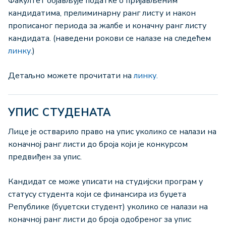
Факултет објављује податке о пријављеним
кандидатима, прелиминарну ранг листу и након
прописаног периода за жалбе и коначну ранг листу
кандидата. (наведени рокови се налазе на следећем
линку.
)
Детаљно можете прочитати на
линку.
УПИС СТУДЕНАТА
Лице је остварило право на упис уколико се налази на
коначној ранг листи до броја који је конкурсом
предвиђен за упис.
Кандидат се може уписати на студијски програм у
статусу студента који се финансира из буџета
Републике (буџетски студент) уколико се налази на
коначној ранг листи до броја одобреног за упис