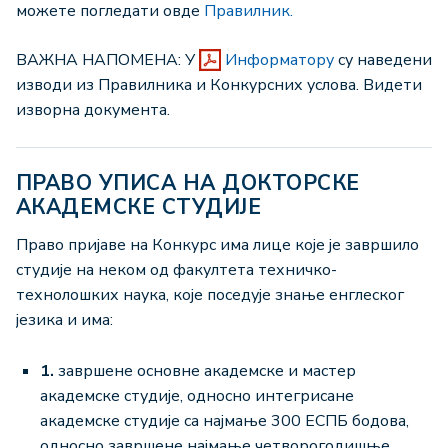
можете погледати овде
Правилник.
ВАЖНА НАПОМЕНА: У
Информатору
су наведени
изводи из Правилника и Конкурсних услова. Видети
изворна документа.
ПРАВО УПИСА НА ДОКТОРСКЕ
АКАДЕМСКЕ СТУДИЈЕ
Право пријаве на Конкурс има лице које је завршило
студије на неком од факултета техничко-
технолошких наука, које поседује знање енглеског
језика и има:
1.
завршене основне академске и мастер
академске студије, односно интегрисане
академске студије са најмање 300 ЕСПБ бодова,
односно завршене најмање четворогодишње