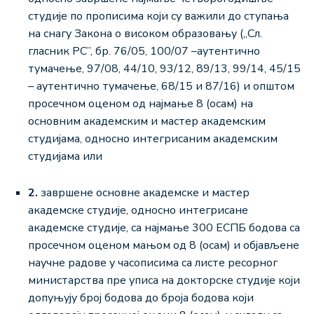
студије по прописима који су важили до ступања
на снагу Закона о високом образовању („Сл.
гласник РС”, бр. 76/05, 100/07 –аутентично
тумачење, 97/08, 44/10, 93/12, 89/13, 99/14, 45/15
– аутентично тумачење, 68/15 и 87/16) и општом
просечном оценом од најмање 8 (осам) на
основним академским и мастер академским
студијама, односно интегрисаним академским
студијама или
2.
завршене основне академске и мастер
академске студије, односно интегрисане
академске студије, са најмање 300 ЕСПБ бодова са
просечном оценом мањом од 8 (осам) и објављене
научне радове у часописима са листе ресорног
министарства пре уписа на докторске студије који
допуњују број бодова до броја бодова који