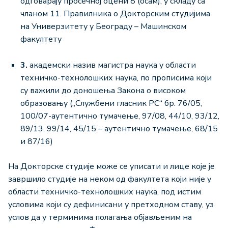
одговарају просечној оцени 8 (осам), у складу са
чланом 11. Правилника о Докторским студијима
на Универзитету у Београду – Машинском
факултету
3.
академски назив магистра наука у области
техничко-технолошких наука, по прописима који
су важили до доношења Закона о високом
образовању („Службени гласник РС“ бр. 76/05,
100/07-аутентично тумачење, 97/08, 44/10, 93/12,
89/13, 99/14, 45/15 – аутентично тумачење, 68/15
и 87/16)
На Докторске студије може се уписати и лице које је
завршило студије на неком од факултета који није у
области техничко-технолошких наука, под истим
условима који су дефинисани у претходном ставу, уз
услов да у терминима полагања објављеним на