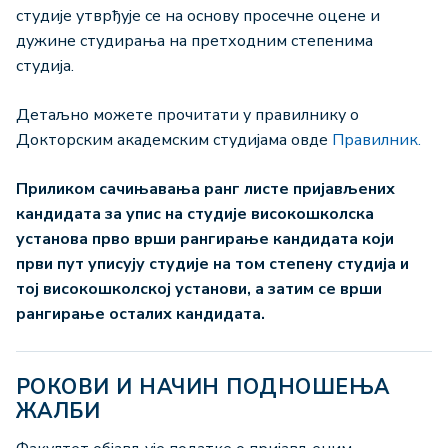
студије утврђује се на основу просечне оцене и
дужине студирања на претходним степенима
студија.
Детаљно можете прочитати у правилнику о
Докторским академским студијама овде
Правилник.
Приликом сачињавања ранг листе пријављених
кандидата за упис на студије високошколска
установа прво врши рангирање кандидата који
први пут уписују студије на том степену студија и
тој високошколској установи, а затим се врши
рангирање осталих кандидата.
РОКОВИ И НАЧИН ПОДНОШЕЊА
ЖАЛБИ