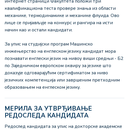
интернет страници Факултета положи три
квалификациона теста провере знања из области
механике, термодинамике и механике флуида. Ово
лице се пријављује на конкурс и рангира на исти
начин као и остали кандидати.
За упис на студијски програм Машинско
инжењерство на енглеском језику кандидат мора
познавати енглески језик на нивоу виши средњи - Б2
по Заједничком европском оквиру за језике што
доказује одговарајућим сертификатом за ниво
језичких компетенција или завршеним претходним
образовањем на енглеском језику.
МЕРИЛА ЗА УТВРЂИВАЊЕ
РЕДОСЛЕДА КАНДИДАТА
Редослед кандидата за упис на докторске академске