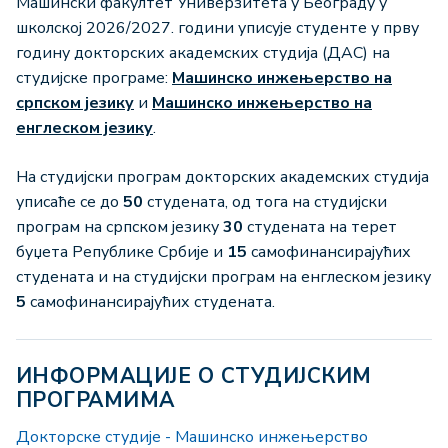
Машински факултет Универзитета у Београду у
школској 2026/2027. години уписује студенте у прву
годину докторских академских студија (ДАС) на
студијске програме:
Машинско инжењерство на
српском језику
и
Машинско инжењерство на
енглеском језику
.
На студијски програм докторских академских студија
уписаће се до
50
студената, од тога на студијски
програм на српском језику
30
студената на терет
буџета Републике Србије и
15
самофинансирајућих
студената и на студијски програм на енглеском језику
5
самофинансирајућих студената.
ИНФОРМАЦИЈЕ О СТУДИЈСКИМ
ПРОГРАМИМА
Докторске студије - Машинско инжењерствo