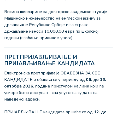
Висина школарине за докторске академске студије
Машинско инжењерство на енглеском језику за
држављане Републике Србије и за стране
држављане износи 10.000,00 евра по школској
години (плаћање приликом уписа).
ПРЕТПРИЈАВЉИВАЊЕ И
ПРИЈАВЉИВАЊЕ КАНДИДАТА
Електронска претпријава је ОБАВЕЗНА ЗА СВЕ
КАНДИДАТЕ и обавља се у периоду
од 06. до 16.
октобра 2026. године
приступом на линк који ће
ускоро бити доступан - сва упутства су дата на
наведеној адреси.
ПРИЈАВЉИВАЊЕ кандидата вршиће се
од 12. до