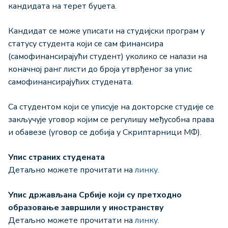
кандидата на терет буџета.
Кандидат се може уписати на студијски програм у
статусу студента који се сам финансира
(самофинансирајући студент) уколико се налази на
коначној ранг листи до броја утврђеног за упис
самофинансирајућих студената.
Са студентом који се уписује на докторске студије се
закључује уговор којим се регулишу међусобна права
и обавезе (уговор се добија у Скриптарници МФ).
Упис страних студената
Детаљно можете прочитати на
линку.
Упис држављана Србије који су претходно
образовање завршили у иностранству
Детаљно можете прочитати на
линку.