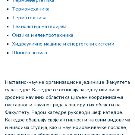
Термоенергетикa
Термомеханикa
Термотехникa
Технологија материјала
Физика и електротехника
Хидрауличне машине и енергетски системи
Шинска возила
Наставно-научне организационе јединице Факултета
су катедре. Катедре се оснивају за једну или више
сродних научних области са циљем координисања
наставног и научног рада у оквиру тих области на
Факултету. Радом катедре руководи шеф катедре.
Катедре обављају своје активности на свим видовима
и нивоима студија, као и научноираживачке послове,