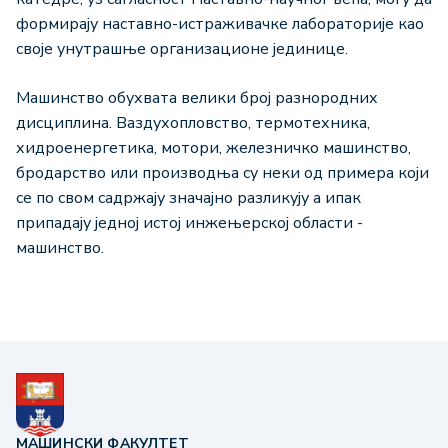
формирају наставно-истраживачке лабораторије као
своје унутрашње организационе јединице.
Mашинство обухвата велики број разнородних
дисциплина. Ваздухопловство, термотехника,
хидроенергетика, мотори, железничко машинство,
бродарство или производња су неки од примера који
се по свом садржају значајно разликују а ипак
припадају једној истој инжењерској области -
машинствo.
МАШИНСКИ ФАКУЛТЕТ