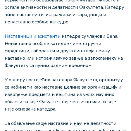
перманентно образовање током читавог живота и
остале активности и делатности Факултета. Катедру
чине наставници, истраживачи, сарадници и
ненаставно особље катедре.
Наставници и асистенти
катедре су чланови Већа.
Ненаставно особље катедре чине: стручни
сарадници, лаборанти и друга лица која немају
наставно или истраживачко завње а запослени су на
Факултету са пуним радним временом.
У оквиру постојећих катедара Факултета, организују
се кабинети као наставне целине за организацију и
извођење предмета и вештина из ужих научних
области за које Факултет није матичан или за које
није основана катедра.
За обављање своје наставне и научне делатности
катедре, уз сагласност Наставно-научног већа, могу да