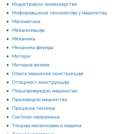
Индустријско инжењерство
Информационе технологије у машинству
Математика
Механизацијa
Механикa
Механика флуида
Мотори
Моторна возила
Опште машинске конструкције
Отпорност конструкција
Пољопривредно машинство
Производно машинство
Процеснa техникa
Системи наоружања
Теоријa механизама и машина