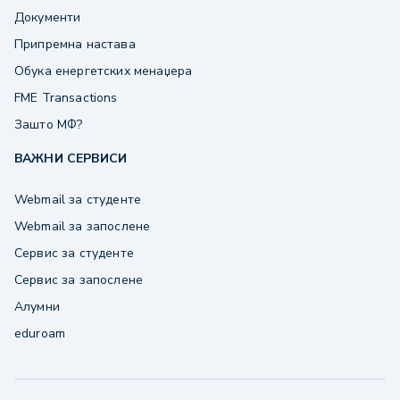
Документи
Припремна настава
Обука енергетских менаџера
FME Transactions
Зашто МФ?
ВАЖНИ СЕРВИСИ
Webmail за студенте
Webmail за запослене
Сервис за студенте
Сервис за запослене
Алумни
eduroam