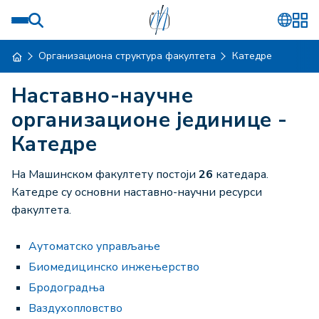
Организациона структура факултета
Катедре
Наставно-научне
организационе јединице -
Катедре
На Машинском факултету постоји
26
катедара.
Катедре су основни наставно-научни ресурси
факултета.
Аутоматско управљање
Биомедицинско инжењерство
Бродоградња
Ваздухопловство