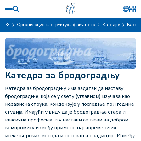
Организациона структура факултета
Катедре
Кате
Катедра за бродоградњу
Катедра за бродоградњу има задатак да наставу
бродоградње, која се у свету (углавном) изучава као
независна струка, кондензује у последње три године
студија. Имајући у виду да је бродоградња стара и
класична професија, и у настави се тежи ка добром
компромису између примене најсавременијих
инжењерских метода и неговања традиције. Између