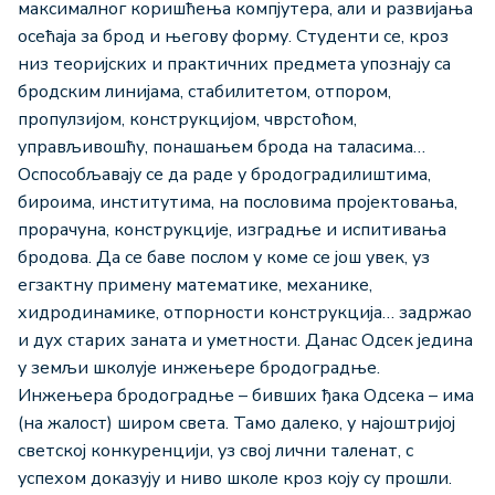
максималног коришћења компјутера, али и развијања
осећаја за брод и његову форму. Студенти се, кроз
низ теоријских и практичних предмета упознају са
бродским линијама, стабилитетом, отпором,
пропулзијом, конструкцијом, чврстоћом,
управљивошћу, понашањем брода на таласима…
Оспособљавају се да раде у бродоградилиштима,
бироима, институтима, на пословима пројектовања,
прорачуна, конструкције, изградње и испитивања
бродова. Да се баве послом у коме се још увек, уз
егзактну примену математике, механике,
хидродинамике, отпорности конструкција… задржао
и дух старих заната и уметности. Данас Одсек једина
у земљи школује инжењере бродоградње.
Инжењера бродоградње – бивших ђака Одсека – има
(на жалост) широм света. Тамо далеко, у најоштријој
светској конкуренцији, уз свој лични таленат, с
успехом доказују и ниво школе кроз коју су прошли.