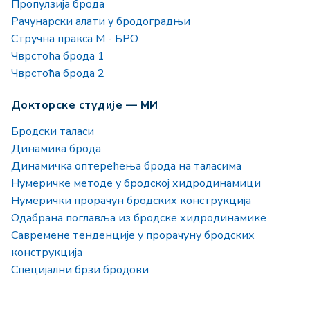
Пропулзија брода
Рачунарски алати у бродоградњи
Стручна пракса М - БРО
Чврстоћа брода 1
Чврстоћа брода 2
Докторске студије — МИ
Бродски таласи
Динамика брода
Динамичка оптерећења брода на таласима
Нумеричке методе у бродској хидродинамици
Нумерички прорачун бродских конструкција
Одабрана поглавља из бродске хидродинамике
Савремене тенденције у прорачуну бродских
конструкција
Специјални брзи бродови