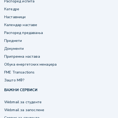
Распоред испита
Катедре
Наставници
Календар наставе
Распоред предавања
Предмети
Документи
Припремна настава
Обука енергетских менаџера
FME Transactions
Зашто МФ?
ВАЖНИ СЕРВИСИ
Webmail за студенте
Webmail за запослене
Сервис за студенте