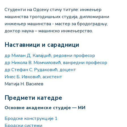
Студенти на Одсеку стичу титуле: инжењер
машинства трогодишњих студија, дипломирани
инжењер машинства - мастер за бродоградњу,
доктор наука – машинско инжењерство.
Наставници и сарадници
др Милан Д. Калајџић, редовни професор
др Никола В. Момчиловић, ванредни професор
др Стефан С. Рудаковић, доцент
Инес Б. Ивковић, асистент
Матија Н. Василев
Предмети катедре
Основне академске студије — МИ
Бродске конструкције 1
Бродски системи