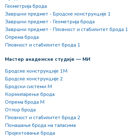
Геометрија брода
Завршни предмет - Бродске конструкције 1
Завршни предмет - Геометрија брода
Завршни предмет - Пловност и стабилитет брода 1
Опрема брода
Пловност и стабилитет брода 1
Мастер академске студије — МИ
Бродске конструкције 1М
Бродске конструкције 2
Бродски системи М
Кормиларење брода
Опрема брода М
Отпор брода
Пловност и стабилитет брода 2
Понашање брода на таласима
Пројектовање брода