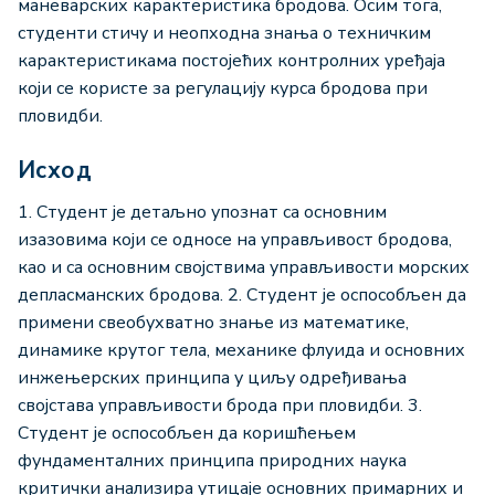
маневарских карактеристика бродова. Осим тога,
студенти стичу и неопходна знања о техничким
карактеристикама постојећих контролних уређаја
који се користе за регулацију курса бродова при
пловидби.
Исход
1. Студент је детаљно упознат са основним
изазовима који се односе на управљивост бродова,
као и са основним својствима управљивости морских
депласманских бродова. 2. Студент је оспособљен да
примени свеобухватно знање из математике,
динамике крутог тела, механике флуида и основних
инжењерских принципа у циљу одређивања
својстава управљивости брода при пловидби. 3.
Студент је оспособљен да коришћењем
фундаменталних принципа природних наука
критички анализира утицаје основних примарних и