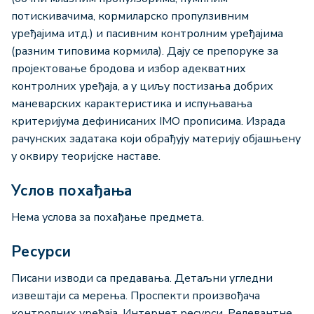
потискивачима, кормиларско пропулзивним
уређајима итд.) и пасивним контролним уређајима
(разним типовима кормила). Дају се препоруке за
пројектовање бродова и избор адекватних
контролних уређаја, а у циљу постизања добрих
маневарских карактеристика и испуњавања
критеријума дефинисаних IMO прописима. Израда
рачунских задатака који обрађују материју објашњену
у оквиру теоријске наставе.
Услов похађања
Нема услова за похађање предмета.
Ресурси
Писани изводи са предавања. Детаљни угледни
извештаји са мерења. Проспекти произвођача
контролних уређаја. Интернет ресурси. Релевантне