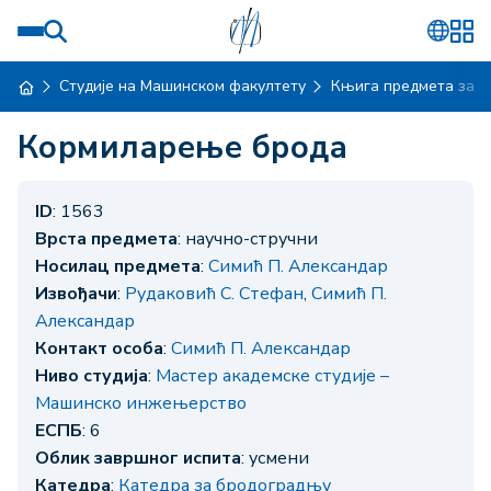
Студије на Машинском факултету
Књига предмета за ш
Кормиларење брода
ID
: 1563
Врста предмета
: научно-стручни
Носилац предмета
:
Симић П. Александар
Извођачи
:
Рудаковић С. Стефан
,
Симић П.
Александар
Контакт особа
:
Симић П. Александар
Ниво студија
:
Мастер академске студије –
Машинско инжењерство
ЕСПБ
: 6
Облик завршног испита
: усмени
Катедра
:
Катедра за бродоградњу