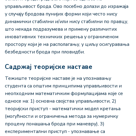
управљивост брода. Ово посебно долази до изражаја
у случају бродова пунијих форми који често нису
динамички стабилни и/или нису стабилни по правцу,
што некада подразумева и примену различитих
иновативних техничких решења у ограниченом
простору који је на располагању, у циљу осигуравања
безбедности брода при пловидби.
Садржај теоријске наставе
Тежиште теоријске наставе је на упознавању
студента са општим принципима управљивости и
неопходним математичким формулацијама које се
односе на: 1) основна својства управљивости, 2)
теоријски приступ - математички модел кретања
(могућности и ограничења метода за нумеричку
процену понашања брода при маневру), 3)
експериментални приступ - упознавање са