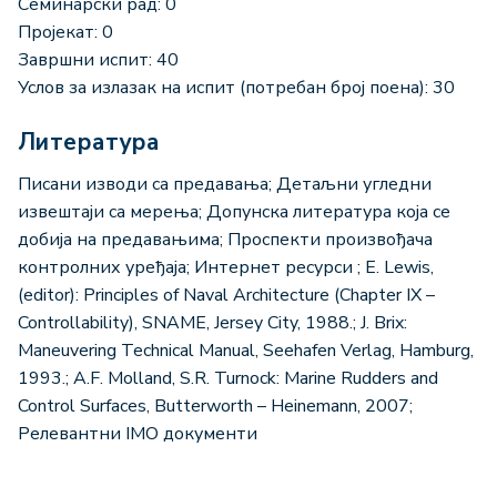
Семинарски рад: 0
Пројекат: 0
Завршни испит: 40
Услов за излазак на испит (потребан број поена): 30
Литература
Писани изводи са предавања; Детаљни угледни
извештаји са мерења; Допунска литература која се
добија на предавањима; Проспекти произвођача
контролних уређаја; Интернет ресурси ; E. Lewis,
(editor): Principles of Naval Architecture (Chapter IX –
Controllability), SNAME, Jersey City, 1988.; J. Brix:
Maneuvering Technical Manual, Seehafen Verlag, Hamburg,
1993.; A.F. Molland, S.R. Turnock: Marine Rudders and
Control Surfaces, Butterworth – Heinemann, 2007;
Релевантни IMO документи