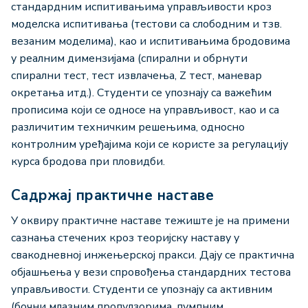
стандардним испитивањима управљивости кроз
моделска испитивања (тестови са слободним и тзв.
везаним моделима), као и испитивањима бродовима
у реалним димензијама (спирални и обрнути
спирални тест, тест извлачења, Z тест, маневар
окретања итд.). Студенти се упознају са важећим
прописима који се односе на управљивост, као и са
различитим техничким решењима, односно
контролним уређајима који се користе за регулацију
курса бродова при пловидби.
Садржај практичне наставе
У оквиру практичне наставе тежиште је на примени
сазнања стечених кроз теоријску наставу у
свакодневној инжењерској пракси. Дају се практична
објашњења у вези спровођења стандардних тестова
управљивости. Студенти се упознају са активним
(бочни млазним пропулзорима, пумпним