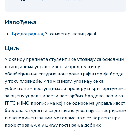
Извођења
Бродоградња
, 3. семестар, позиција 4
Циљ
У оквиру предмета студенти се упознају са основним
принципима управљивости брода, у циљу
обезбеђивања сигурне контроле трајекторије брода
у току пловидбе. У том смислу, упознају се са
уобичајеним поступцима за проверу и критеријумима
за оцену управљивости постојећих бродова, као и са
ITTC и IМО прописима који се односе на управљивост
бродова. Студенти се детаљно упознају са теоријским
и експерименталним методама које се користе при
пројектовању, а у циљу постизања добрих