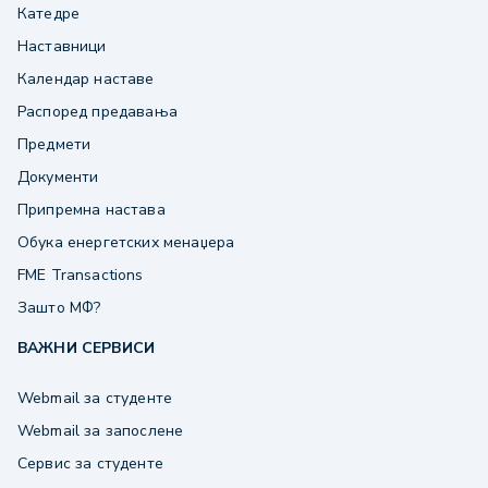
Катедре
Наставници
Календар наставе
Распоред предавања
Предмети
Документи
Припремна настава
Обука енергетских менаџера
FME Transactions
Зашто МФ?
ВАЖНИ СЕРВИСИ
Webmail за студенте
Webmail за запослене
Сервис за студенте