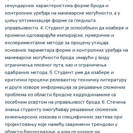
секундарних карактеристика форме брода и
контролних уређаја на маневарске могућности, а у
циљу оптимизације форме са гледишта
управљивости. 4. Студент је оспособљен да изабере и
примени одговарајуће емпиријске, нумеричке и
експерименталне методе за процену утицаја
основних параметара форме и контролних уређаја на
маневарске могућности брода, имајући у виду
ограничења пловног пута, као и ограничења
одабраних метода. 5. Студент уме да изабере и
критички процени релевантну техничку литературу
и друге изворе информација за решавање сложених
проблема из области бродске хидродинамике са
посебним освртом на управљивост брода. 6. Стечена
знања студенту омогућавају решавање сложених
инжењерских изазова и специфичних захтева при
пројектовању које намећу савремени трендови у
области бродоградње, а који се односе на