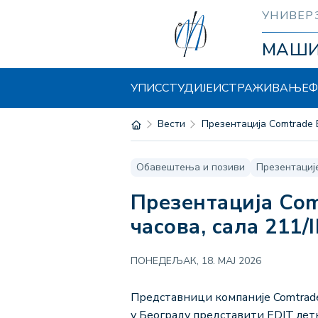
УНИВЕР
МАШ
УПИС
СТУДИЈЕ
ИСТРАЖИВАЊЕ
Ф
Вести
Презентација Comtrade E
Обавештења и позиви
Презентациј
Презентација Comtrade EDIT летње IT праксе – 25. мај у 13
часова, сала 211/I
ПОНЕДЕЉАК, 18. МАЈ 2026
Представници компаније Comtrade
у Београду представити EDIT летњ