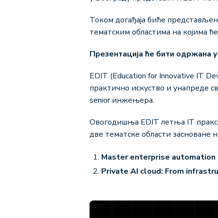
Током догађаја биће представљен 
тематским областима на којима ћ
Презентација ће бити одржана у п
EDIT (Education for Innovative IT
практично искуство и унапреде св
senior инжењера.
Овогодишња EDIT летња IT пракс
две тематске области засноване 
Master enterprise automation
Private AI cl