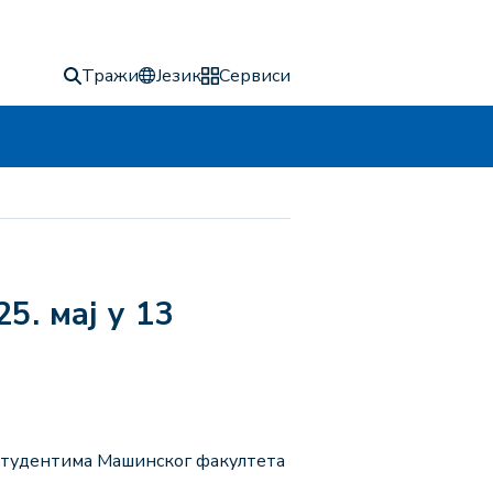
Тражи
Језик
Сервиси
 студентима Машинског факултета