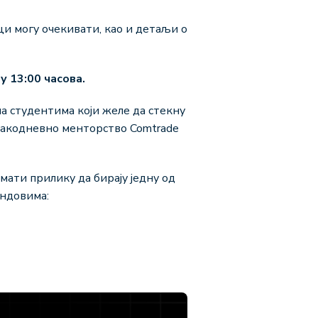
ци могу очекивати, као и детаљи о
у 13:00 часова.
на студентима који желе да стекну
свакодневно менторство Comtrade
имати прилику да бирају једну од
ендовима:
to LLM services