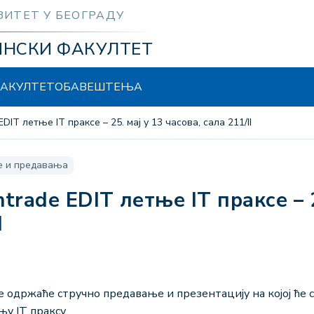
ЗИТЕТ У БЕОГРАДУ
ИНСКИ ФАКУЛТЕТ
АКУЛТЕТ
ОБАВЕШТЕЊА
DIT летње IT праксе – 25. мај у 13 часова, сала 211/II
е и предавања
I
 одржаће стручно предавање и презентацију на којој ће
у IT праксу.