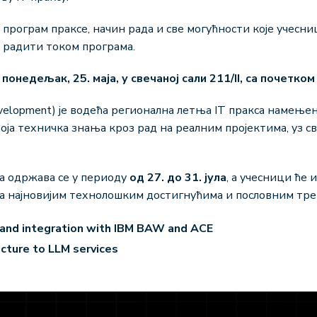
програм праксе, начин рада и све могућности које учесни
е радити током програма.
онедељак, 25. маја, у свечаној сали 211/II, са почетком 
 Development) је водећа регионална летња IT пракса намење
оја техничка знања кроз рад на реалним пројектима, уз 
а одржава се у периоду
од 27. до 31. јула
, а учесници ће 
на најновијим технолошким достигнућима и пословним тр
 and integration with IBM BAW and ACE
oud: From infrastructure 