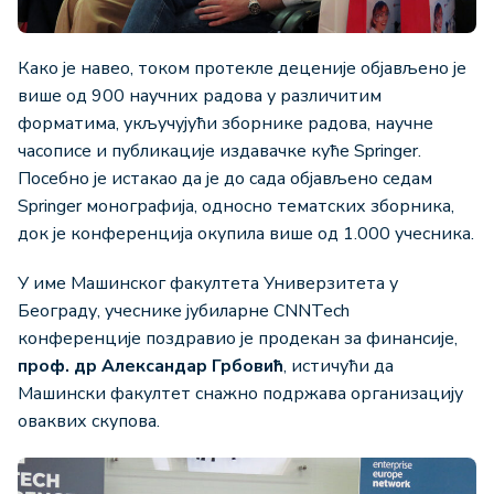
Како је навео, током протекле деценије објављено је
више од 900 научних радова у различитим
форматима, укључујући зборнике радова, научне
часописе и публикације издавачке куће Springer.
Посебно је истакао да је до сада објављено седам
Springer монографија, односно тематских зборника,
док је конференција окупила више од 1.000 учесника.
У име Машинског факултета Универзитета у
Београду, учеснике јубиларне CNNTech
конференције поздравио је продекан за финансије,
проф. др Александар Грбовић
, истичући да
Машински факултет снажно подржава организацију
оваквих скупова.