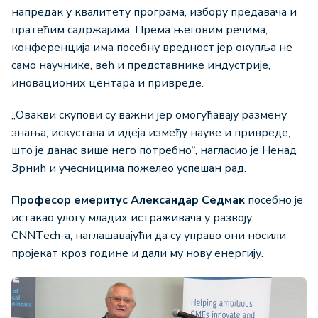
напредак у квалитету програма, избору предавача и
пратећим садржајима. Према његовим речима,
конференција има посебну вредност јер окупља не
само научнике, већ и представнике индустрије,
иновационих центара и привреде.
„Овакви скупови су важни јер омогућавају размену
знања, искустава и идеја између науке и привреде,
што је данас више него потребно“, нагласио је Ненад
Зрнић и учесницима пожелео успешан рад.
Професор емеритус Александар Седмак
посебно је
истакао улогу младих истраживача у развоју
CNNTech-а, наглашавајући да су управо они носили
пројекат кроз године и дали му нову енергију.