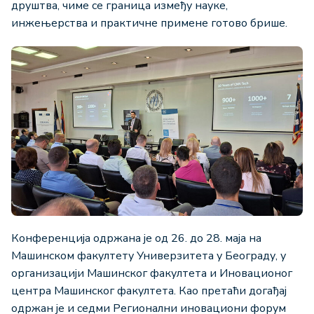
друштва, чиме се граница између науке,
инжењерства и практичне примене готово брише.
Конференција одржана је од 26. до 28. маја на
Машинском факултету Универзитета у Београду, у
организацији Машинског факултета и Иновационог
центра Машинског факултета. Као претаћи догађај
одржан је и седми Регионални иновациони форум