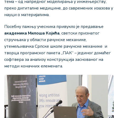
тема – од напредног моделирања у инжењерству,
преко дигиталне медицине, до савремених изазова у
науци о материјалима.
Посебну пажњу учесника привукло је предавање
академика
Милоша Којића
, светски признатог
стручњака у области рачунске механике,
утемељивачка Српске школе рачунске механике и
творца програмског пакета „ПАК“ – јединог домаћег
софтвера за анализу конструкција заснованог на
методи коначних елемената.