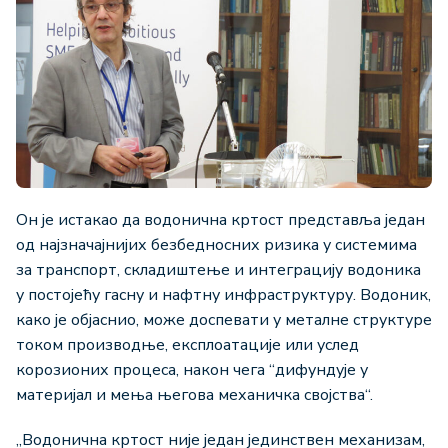
Он је истакао да водонична кртост представља један
од најзначајнијих безбедносних ризика у системима
за транспорт, складиштење и интеграцију водоника
у постојећу гасну и нафтну инфраструктуру. Водоник,
како је објаснио, може доспевати у металне структуре
током производње, експлоатације или услед
корозионих процеса, након чега “дифундује у
материјал и мења његова механичка својства“.
„Водонична кртост није један јединствен механизам,