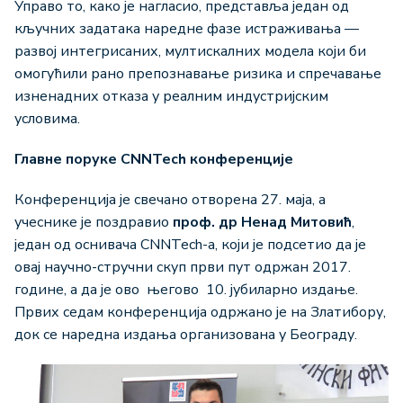
Управо то, како је нагласио, представља један од
кључних задатака наредне фазе истраживања —
развој интегрисаних, мултискалних модела који би
омогућили рано препознавање ризика и спречавање
изненадних отказа у реалним индустријским
условима.
Главне поруке CNNTech конференције
Конференција је свечано отворена 27. маја, а
учеснике је поздравио
про
ф. др Ненад Митовић
,
један од оснивача CNNTech-а, који је подсетио да је
овај научно-стручни скуп први пут одржан 2017.
године, а да је ово његово 10. јубиларно издање.
Првих седам конференција одржано је на Златибору,
док се наредна издања организована у Београду.