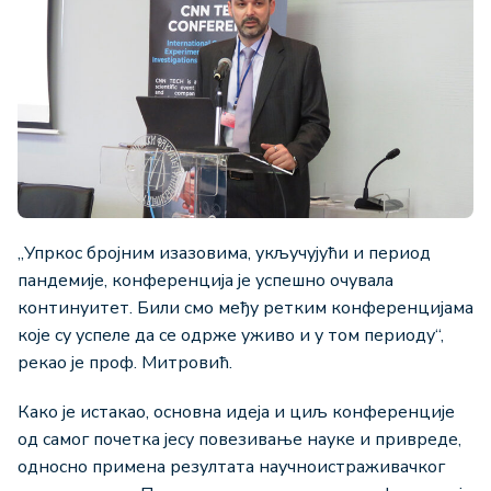
„Упркос бројним изазовима, укључујући и период
пандемије, конференција је успешно очувала
континуитет. Били смо међу ретким конференцијама
које су успеле да се одрже уживо и у том периоду“,
рекао је проф. Митровић.
Како је истакао, основна идеја и циљ конференције
од самог почетка јесу повезивање науке и привреде,
односно примена резултата научноистраживачког