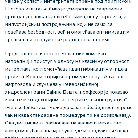
увиде у области интегритета опреме под притиском.
Његово излагање било је усмерено на савремени
приступ управљању оштећењима, попут прслина, у
индустријским постројењима, који не само да
повећава безбедност, већ и омогућава оптимизацију
трошкова и продужење радног века опреме.
Представио је концепт механике лома као
напреднији приступ у односу на класичну отпорност
материјала, који омогућава квантификацију утицаја
прслина. Кроз историјске примере, попут Аљаског
нафтовода и случајева у Реверзибилној
хидроелектрани Бајина Башта, професор је показао
како се методологијом „интегритета конструкција“
(Fitness for Service) може доказати безбедност опреме
чак и када стандардне процедуре то не дозвољавају.
Ова дисциплина, заснована на анализи механике
лома, омогућава значајне уштеде и продужење века