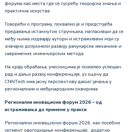
форума као места где се сусрећу теоријска знања и
практична искуства.
Говорећи о програму, похвалио је и предстојећа
предавања истакнутих стручњака, нагласивши да се
међу њима издвајају аутори и истраживачи који су
значајно допринели развоју рачунарске механике и
савремених инжењерских метода.
На крају обраћања, учесницима је пожелео успешан
рад и даљи развој конференције, уз оцену да
CNNTech има јасну перспективу даљег јачања у
регионалним и међународним оквирима.
Регионални иновациони форум 2026
– од
истраживања до примене у пракси
Регионални иновациони форум 2026, као посебни
сегмент овогодишње конференције, додатно