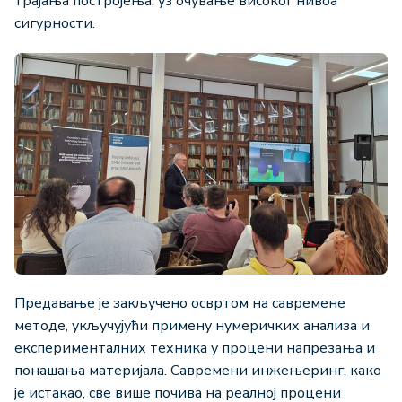
трајања постројења, уз очување високог нивоа
сигурности.
Предавање је закључено освртом на савремене
методе, укључујући примену нумеричких анализа и
експерименталних техника у процени напрезања и
понашања материјала. Савремени инжењеринг, како
је истакао, све више почива на реалној процени