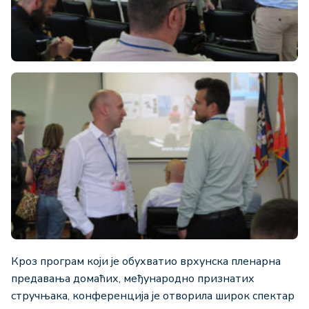
Кроз програм који је обухватио врхунска пленарна
предавања домаћих, међународно признатих
стручњака, конференција је отворила широк спектар