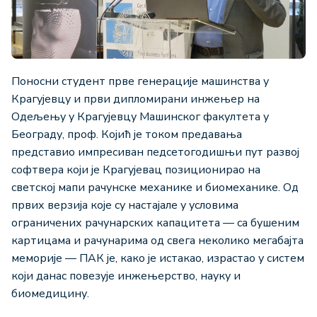
Поносни студент прве генерације машинства у
Крагујевцу и први дипломирани инжењер на
Одељењу у Крагујевцу Машинског факултета у
Београду, проф. Којић је током предавања
представио импресиван педсетогодишњи пут развој
софтвера који је Крагујевац позиционирао на
светској мапи рачунске механике и биомеханике. Од
првих верзија које су настајале у условима
ограничених рачунарских капацитета — са бушеним
картицама и рачунарима од свега неколико мегабајта
меморије — ПАК је, како је истакао, израстао у систем
који данас повезује инжењерство, науку и
биомедицину.