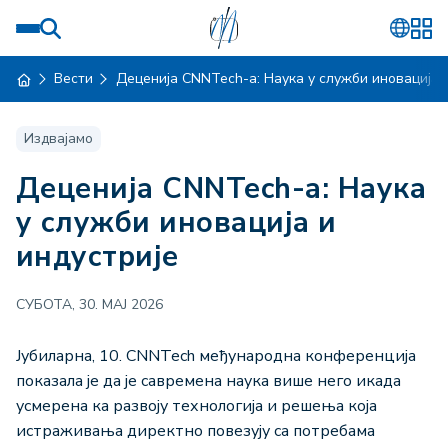
Вести
Деценија CNNTech-а: Наука у служби иновација 
Издвајамо
Деценија CNNTech-а: Наука
у служби иновација и
индустрије
СУБОТА, 30. МАЈ 2026
Јубиларна, 10. CNNTech међународна конференција
показала је да је савремена наука више него икада
усмерена ка развоју технологија и решења која
истраживања директно повезују са потребама