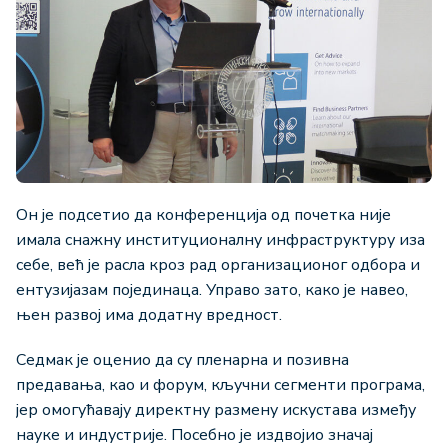
Он је подсетио да конференција од почетка није
имала снажну институционалну инфраструктуру иза
себе, већ је расла кроз рад организационог одбора и
ентузијазам појединаца. Управо зато, како је навео,
њен развој има додатну вредност.
Седмак је оценио да су пленарна и позивна
предавања, као и форум, кључни сегменти програма,
јер омогућавају директну размену искустава између
науке и индустрије. Посебно је издвојио значај