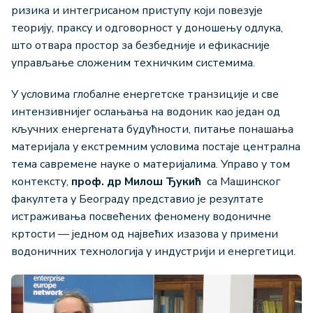
ризика и интегрисаном приступу који повезује
теорију, праксу и одговорност у доношењу одлука,
што отвара простор за безбедније и ефикасније
управљање сложеним техничким системима.
У условима глобалне енергетске транзиције и све
интензивнијег ослањања на водоник као један од
кључних енергената будућности, питање понашања
материјала у екстремним условима постаје централна
тема савремене науке о материјалима. Управо у том
контексту,
проф. др
Милош Ђукић
са Машинског
факултета у Београду представио је резултате
истраживања посвећених феномену водоничне
кртости — једном од највећих изазова у примени
водоничних технологија у индустрији и енергетици.