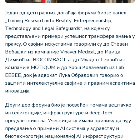
Један од централних догађаја форума био је панел
„Turning Research into Reality: Entrepreneurship,
Technology, and Legal Safeguards“, на којем су
представљени примери успешног трансфера знања у
праксу. О својим искуствима говорили су др Стеван
Врбашки из компаније Vinaver Medical, др Ивица
Димкић из BIOCOMBACT-а, др Младен Терзић из
компаније MOTIQUM и др Урош Ковачевић из Lab
EEBEE, док је адвокат Лука Обрадовић говорио о
заштити интелектуалне својине и правним аспектима
иновација.
Други део форума био је посвећен темама вештачке
интелигенције, инфраструктуре и deep-tech
предузетништва. Учесници су имали прилику да чују
предавања о примени AI система у здравству и
биотехнологији, националној AI инфраструктури