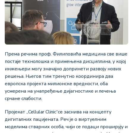
Према речима проф. Филиповића медицина све више
постаје технолошка и примењена дисциплина, у којој
инжењери могу значајно допринети развоју нових
решења. Његов тим тренутно координира два
европска пројекта милионске вредности, оба
усмерена на унапређење дијагностике и лечења
срчане слабости.
Пројекат „Cellular Clinic“се заснива на концепту
дигиталних пацијената. Реч је о виртуелним
моделима стварних особа, чији се подаци проширују и