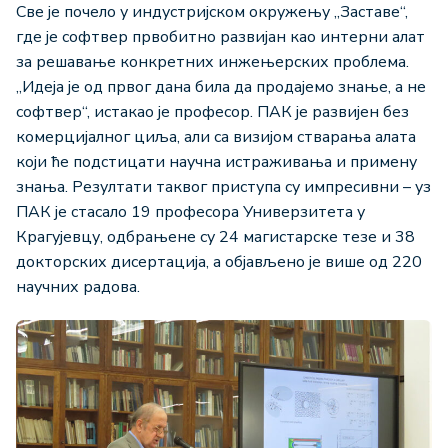
Све је почело у индустријском окружењу „Заставе“,
где је софтвер првобитно развијан као интерни алат
за решавање конкретних инжењерских проблема.
„Идеја је од првог дана била да продајемо знање, а не
софтвер“, истакао је професор. ПАК је развијен без
комерцијалног циља, али са визијом стварања алата
који ће подстицати научна истраживања и примену
знања. Резултати таквог приступа су импресивни – уз
ПАК је стасало 19 професора Универзитета у
Крагујевцу, одбрањене су 24 магистарске тезе и 38
докторских дисертација, а објављено је више од 220
научних радова.