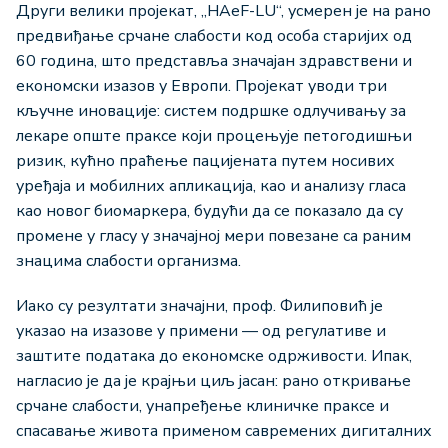
Други велики пројекат, „HAeF-LU“, усмерен је на рано
предвиђање срчане слабости код особа старијих од
60 година, што представља значајан здравствени и
економски изазов у Европи. Пројекат уводи три
кључне иновације: систем подршке одлучивању за
лекаре опште праксе који процењује петогодишњи
ризик, кућно праћење пацијената путем носивих
уређаја и мобилних апликација, као и анализу гласа
као новог биомаркера, будући да се показало да су
промене у гласу у значајној мери повезане са раним
знацима слабости организма.
Иако су резултати значајни, проф. Филиповић је
указао на изазове у примени — од регулативе и
заштите података до економске одрживости. Ипак,
нагласио је да је крајњи циљ јасан: рано откривање
срчане слабости, унапређење клиничке праксе и
спасавање живота применом савремених дигиталних