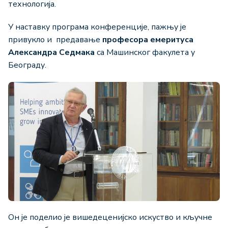
технологија.
У наставку програма конференције, пажњу је
привукло и предавање
професора емеритуса
Александра Седмака
са Машинског факулета у
Београду.
Он је поделио је вишедеценијско искуство и кључне