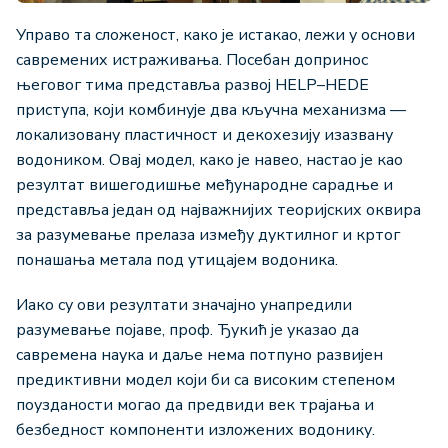
Управо та сложеност, како је истакао, лежи у основи
савремених истраживања. Посебан допринос
његовог тима представља развој HELP–HEDE
приступа, који комбинује два кључна механизма —
локализовану пластичност и декохезију изазвану
водоником. Овај модел, како је навео, настао је као
резултат вишегодишње међународне сарадње и
представља један од најважнијих теоријских оквира
за разумевање прелаза између дуктилног и кртог
понашања метала под утицајем водоника.
Иако су ови резултати значајно унапредили
разумевање појаве, проф. Ђукић је указао да
савремена наука и даље нема потпуно развијен
предиктивни модел који би са високим степеном
поузданости могао да предвиди век трајања и
безбедност компоненти изложених водонику.