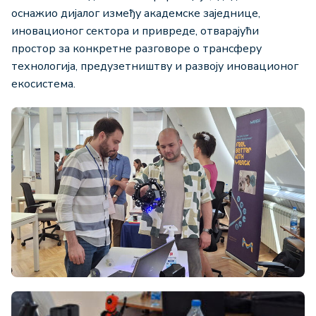
оснажио дијалог између академске заједнице,
иновационог сектора и привреде, отварајући
простор за конкретне разговоре о трансферу
технологија, предузетништву и развоју иновационог
екосистема.