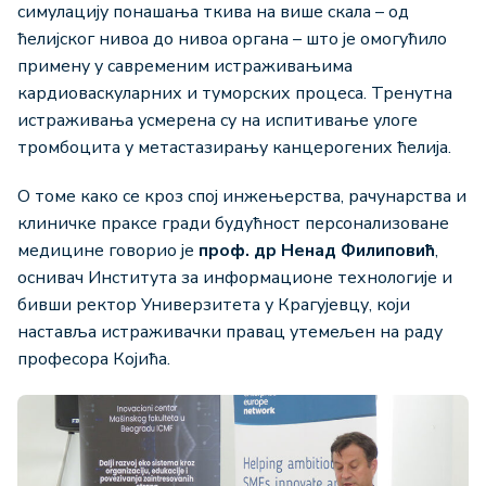
симулацију понашања ткива на више скала – од
ћелијског нивоа до нивоа органа – што је омогућило
примену у савременим истраживањима
кардиоваскуларних и туморских процеса. Тренутна
истраживања усмерена су на испитивање улоге
тромбоцита у метастазирању канцерогених ћелија.
О томе како се кроз спој инжењерства, рачунарства и
клиничке праксе гради будућност персонализоване
медицине говорио је
проф. др
Ненад Филиповић
,
оснивач Института за информационе технологије и
бивши ректор Универзитета у Крагујевцу, који
наставља истраживачки правац утемељен на раду
професора Којића.