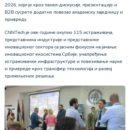
2026, који је кроз панел-дискусије, презентације и
B2B сусрете додатно повезао академску заједницу и
привреду.
CNNTech је ове године окупио 115 истраживача,
представника индустрије и представнике
иновационог сектора са јасним фокусом на јачање
иновационог екосистема Србије, унапређење
истраживачке инфраструктуре и повезивање науке
и привреде кроз трансфер технологија и развој
примењених решења.