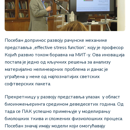
Посебан допринос развоју рачунске механике
представља „effective stress function“, коју је професор
Којић развио током боравка на МИТ-у. Ова иновација
постала је једно од кључних решења за анализу
материјално нелинеарних проблема и данас је
уграђена у неке од најпознатијих светских
софтверских пакета.
Прекретницу у развоју представља улазак у област
биоинжењеринга средином деведесетих година. Од
тада се ПАК успешно примењује у моделирању
биолошких ткива и сложених физиолошких процеса.
Посебан значај имају модели који омогућавају