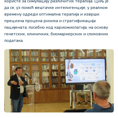
користе за симулацију различитих терапија. Циљ је
да се, уз помоћ вештачке интелигенције, у реалном
времену одреди оптимална терапија и изврши
прецизна процена ризика и стратификација
пацијената, посебно код кариомиопатија, на основу
генетских, клиничких, биомаркерских и сликовних
података.