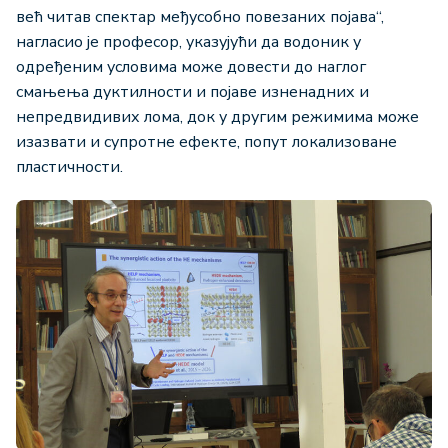
већ читав спектар међусобно повезаних појава“,
нагласио је професор, указујући да водоник у
одређеним условима може довести до наглог
смањења дуктилности и појаве изненадних и
непредвидивих лома, док у другим режимима може
изазвати и супротне ефекте, попут локализоване
пластичности.