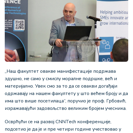
„Наш факултет овакве манифестације подржава
здушно, не само у смислу моралне подршке, већ и
материјално. Увек смо за то да се овакви догађаји
одржавају на нашем факултету у што већем броју и да
има што више посетилаца“, поручио је проф. Грбовић,
изражавајући задовољство великим бројем учесника.
Осврћући се на развој CNNTech конференције,
подсетио је да је и пре четири године учествовао у