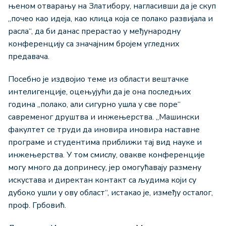
њеном отварању на Златибору, нагласивши да је скуп
„почео као идеја, као клица која се полако развијала и
расла“, да би данас прерастао у међународну
конференцију са значајним бројем угледних
предавача.
Посебно је издвојио теме из области вештачке
интелигенције, оцењујући да је она последњих
година „полако, али сигурно ушла у све поре“
савременог друштва и инжењерства. „Машински
факултет се труди да иновира иновира наставне
програме и студентима приближи тај вид науке и
инжењерства. У том смислу, овакве конференције
могу много да допринесу, јер омогућавају размену
искустава и директан контакт са људима који су
дубоко ушли у ову област“, истакао је, између осталог,
проф. Грбовић.