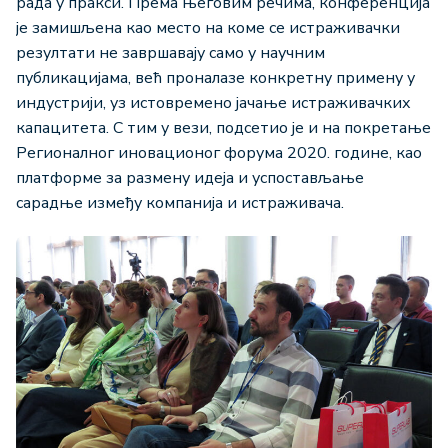
рада у пракси. Према његовим речима, конференција
је замишљена као место на коме се истраживачки
резултати не завршавају само у научним
публикацијама, већ проналазе конкретну примену у
индустрији, уз истовремено јачање истраживачких
капацитета. С тим у вези, подсетио је и на покретање
Регионалног иновационог форума 2020. године, као
платформе за размену идеја и успостављање
сарадње између компанија и истраживача.