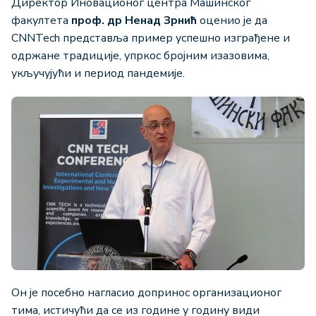
Директор Иновационог центра Машинског
факултета
проф. др
Ненад Зрнић
оценио је да
CNNTech представља пример успешно изграђене и
одржане традиције, упркос бројним изазовима,
укључујући и период пандемије.
Он је посебно нагласио допринос организационог
тима, истичући да се из године у годину види